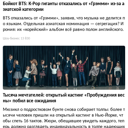
Бойкот BTS: K-Pop гиганты отказались от «Грэмми» из-за а
зиатской категории
BTS отказались от «Грэмми», заявив, что музыка не делится п
о языкам. Отдельная азиатская номинация — сегрегация? И
рония: их «корейский» альбом всё равно полон английского.
Шоу-бизнес
13 830
Тысяча мечтателей: открытый кастинг «Пробуждения вес
ны» побил все ожидания
Мюзикл о подростковом бунте снова собирает толпы: более т
ысячи человек пришли на открытый кастинг в Нью-Йорке, чт
обы спеть 16 тактов. Жюри, обещавшее увидеть каждого, теп
ерь должно разглядеть индивидуальность в толпе надеющих