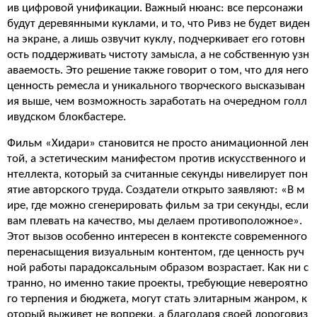
ив цифровой унификации. Важный нюанс: все персонажи
будут деревянными куклами, и то, что Ривз не будет виден
на экране, а лишь озвучит куклу, подчеркивает его готовн
ость поддерживать чистоту замысла, а не собственную узн
аваемость. Это решение также говорит о том, что для него
ценность ремесла и уникального творческого высказыван
ия выше, чем возможность заработать на очередном голл
ивудском блокбастере.
Фильм «Хидари» становится не просто анимационной лен
той, а эстетическим манифестом против искусственного и
нтеллекта, который за считанные секунды нивелирует пон
ятие авторского труда. Создатели открыто заявляют: «В м
ире, где можно сгенерировать фильм за три секунды, если
вам плевать на качество, мы делаем противоположное».
Этот вызов особенно интересен в контексте современного
перенасыщения визуальным контентом, где ценность руч
ной работы парадоксальным образом возрастает. Как ни с
транно, но именно такие проекты, требующие невероятно
го терпения и бюджета, могут стать элитарным жанром, к
оторый выживет не вопреки, а благодаря своей дороговиз