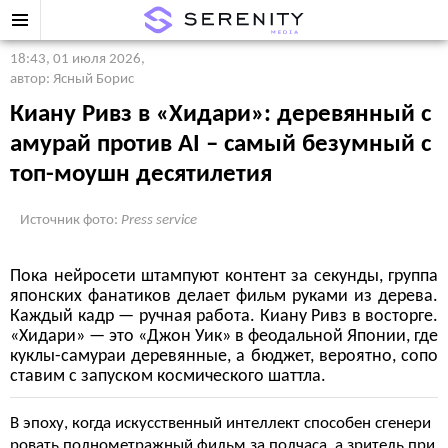
18:43, 01 июля 2026
,
автор: Ясный Борис
Киану Ривз в «Хидари»: деревянный с
амурай против AI – самый безумный с
топ-моушн десятилетия
Источник фото:
Press service
Пока нейросети штампуют контент за секунды, группа
японских фанатиков делает фильм руками из дерева.
Каждый кадр — ручная работа. Киану Ривз в восторге.
«Хидари» — это «Джон Уик» в феодальной Японии, где
куклы-самураи деревянные, а бюджет, вероятно, сопо
ставим с запуском космического шаттла.
В эпоху, когда искусственный интеллект способен сгенери
ровать полнометражный фильм за полчаса, а зритель при