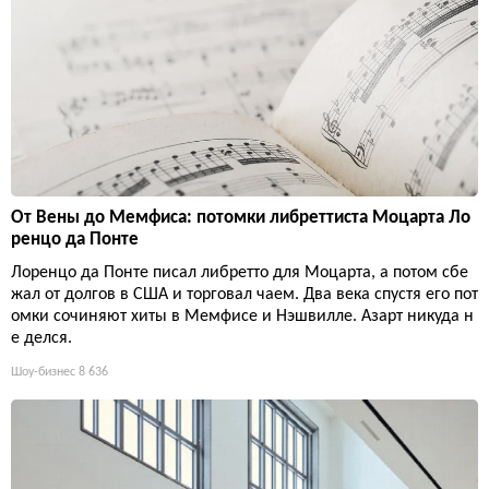
От Вены до Мемфиса: потомки либреттиста Моцарта Ло
ренцо да Понте
Лоренцо да Понте писал либретто для Моцарта, а потом сбе
жал от долгов в США и торговал чаем. Два века спустя его пот
омки сочиняют хиты в Мемфисе и Нэшвилле. Азарт никуда н
е делся.
Шоу-бизнес
8 636