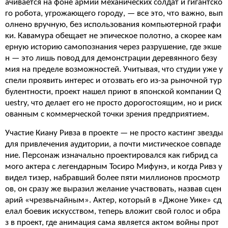
ачивается на фоне армии механических солдат и гигантско
го робота, угрожающего городу, — все это, что важно, вып
олнено вручную, без использования компьютерной графи
ки. Кавамура обещает не эпическое полотно, а скорее кам
ерную историю самопознания через разрушение, где экше
н — это лишь повод для демонстрации деревянного безу
мия на пределе возможностей. Учитывая, что студии уже у
спели проявить интерес и отозвать его из-за рыночной тур
булентности, проект нашел приют в японской компании Q
uestry, что делает его не просто дорогостоящим, но и риск
ованным с коммерческой точки зрения предприятием.
Участие Киану Ривза в проекте — не просто кастинг звезды
для привлечения аудитории, а почти мистическое совпаде
ние. Персонаж изначально проектировался как гибрид са
мого актера с легендарным Тосиро Мифунэ, и когда Ривз у
видел тизер, набравший более пяти миллионов просмотр
ов, он сразу же выразил желание участвовать, назвав сцен
арий «чрезвычайным». Актер, который в «Джоне Уике» сд
елал боевик искусством, теперь вложит свой голос и обра
з в проект, где анимация сама является актом войны прот