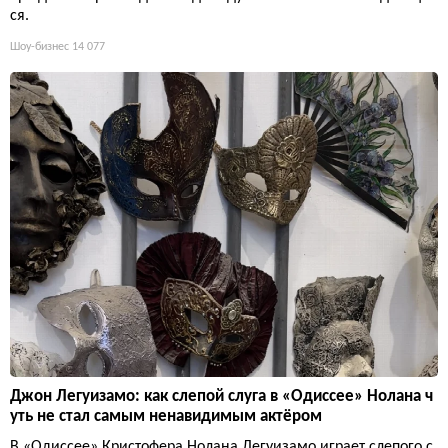
ся.
Шоу-бизнес
14 077
Джон Легуизамо: как слепой слуга в «Одиссее» Нолана ч
уть не стал самым ненавидимым актёром
В «Одиссее» Кристофера Нолана Легуизамо играет слепого с