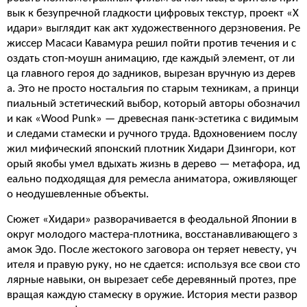
вык к безупречной гладкости цифровых текстур, проект «Х
идари» выглядит как акт художественного дерзновения. Ре
жиссер Масаси Кавамура решил пойти против течения и с
оздать стоп-моушн анимацию, где каждый элемент, от ли
ца главного героя до задников, вырезан вручную из дерев
а. Это не просто ностальгия по старым техникам, а принци
пиальный эстетический выбор, который авторы обозначил
и как «Wood Punk» — древесная панк-эстетика с видимым
и следами стамески и ручного труда. Вдохновением послу
жил мифический японский плотник Хидари Дзингори, кот
орый якобы умел вдыхать жизнь в дерево — метафора, ид
еально подходящая для ремесла аниматора, оживляющег
о неодушевленные объекты.
Сюжет «Хидари» разворачивается в феодальной Японии в
округ молодого мастера-плотника, восстанавливающего з
амок Эдо. После жестокого заговора он теряет невесту, уч
ителя и правую руку, но не сдается: используя все свои сто
лярные навыки, он вырезает себе деревянный протез, пре
вращая каждую стамеску в оружие. История мести развор