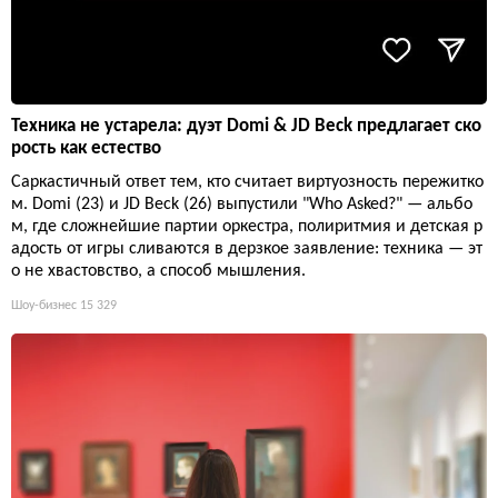
Техника не устарела: дуэт Domi & JD Beck предлагает ско
рость как естество
Саркастичный ответ тем, кто считает виртуозность пережитко
м. Domi (23) и JD Beck (26) выпустили "Who Asked?" — альбо
м, где сложнейшие партии оркестра, полиритмия и детская р
адость от игры сливаются в дерзкое заявление: техника — эт
о не хвастовство, а способ мышления.
Шоу-бизнес
15 329