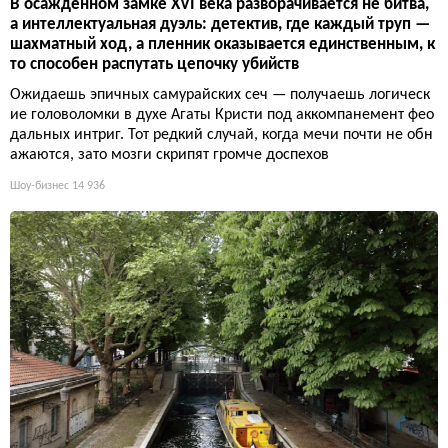
В осажденном замке XVI века разворачивается не битва,
а интеллектуальная дуэль: детектив, где каждый труп —
шахматный ход, а пленник оказывается единственным, к
то способен распутать цепочку убийств
Ожидаешь эпичных самурайских сеч — получаешь логическ
ие головоломки в духе Агаты Кристи под аккомпанемент фео
дальных интриг. Тот редкий случай, когда мечи почти не обн
ажаются, зато мозги скрипят громче доспехов
Шоу-бизнес
14 936