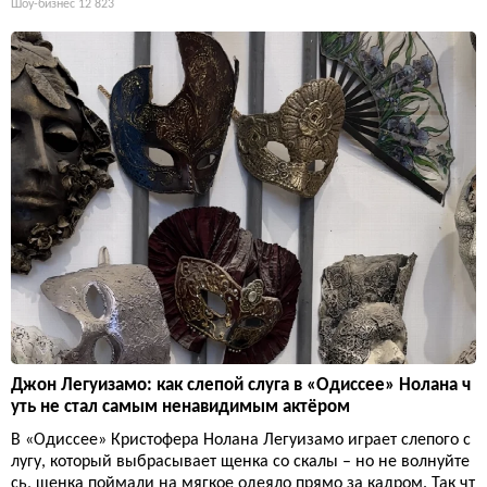
Шоу-бизнес
12 823
Джон Легуизамо: как слепой слуга в «Одиссее» Нолана ч
уть не стал самым ненавидимым актёром
В «Одиссее» Кристофера Нолана Легуизамо играет слепого с
лугу, который выбрасывает щенка со скалы – но не волнуйте
сь, щенка поймали на мягкое одеяло прямо за кадром. Так чт