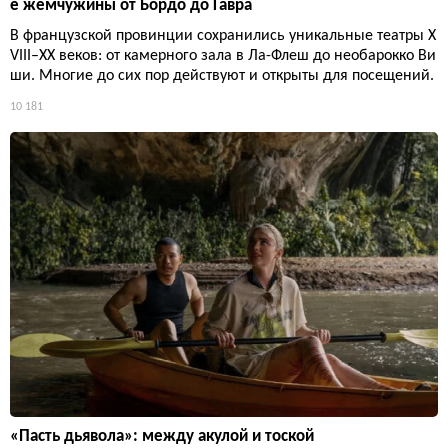
е жемчужины от Бордо до Гавра
В французской провинции сохранились уникальные театры X
VIII–XX веков: от камерного зала в Ла-Флеш до необарокко Ви
ши. Многие до сих пор действуют и открыты для посещений.
10 181
«Пасть дьявола»: между акулой и тоской