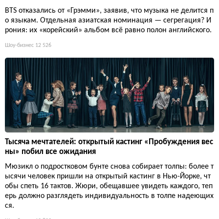
BTS отказались от «Грэмми», заявив, что музыка не делится п
о языкам. Отдельная азиатская номинация — сегрегация? И
рония: их «корейский» альбом всё равно полон английского.
Шоу-бизнес
12 526
Тысяча мечтателей: открытый кастинг «Пробуждения вес
ны» побил все ожидания
Мюзикл о подростковом бунте снова собирает толпы: более т
ысячи человек пришли на открытый кастинг в Нью-Йорке, чт
обы спеть 16 тактов. Жюри, обещавшее увидеть каждого, теп
ерь должно разглядеть индивидуальность в толпе надеющих
ся.