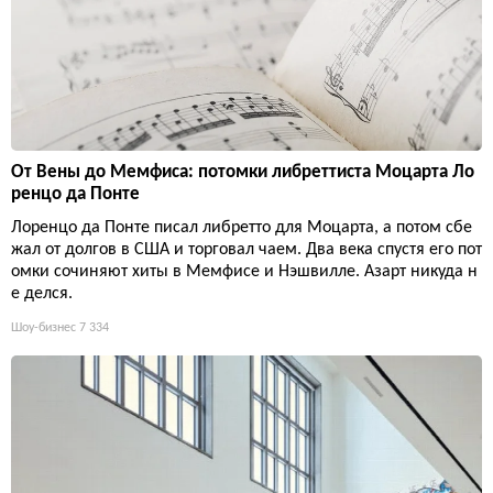
От Вены до Мемфиса: потомки либреттиста Моцарта Ло
ренцо да Понте
Лоренцо да Понте писал либретто для Моцарта, а потом сбе
жал от долгов в США и торговал чаем. Два века спустя его пот
омки сочиняют хиты в Мемфисе и Нэшвилле. Азарт никуда н
е делся.
Шоу-бизнес
7 334