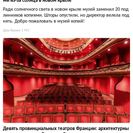
ми из-за солнца в новом крыле
Ради солнечного света в новом крыле музей заменил 20 под
линников копиями. Шторы опустили, но директор велела под
нять. Добро пожаловать в музей копий!
Шоу-бизнес
5 991
Девять провинциальных театров Франции: архитектурны