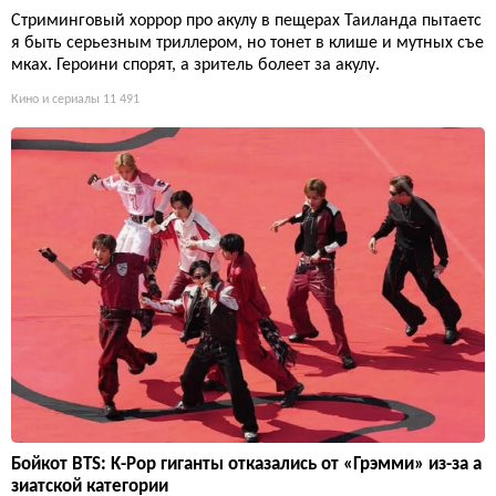
Стриминговый хоррор про акулу в пещерах Таиланда пытаетс
я быть серьезным триллером, но тонет в клише и мутных съе
мках. Героини спорят, а зритель болеет за акулу.
Кино и сериалы
11 491
Бойкот BTS: K-Pop гиганты отказались от «Грэмми» из-за а
зиатской категории