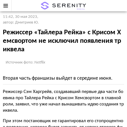
11:42, 30 мая 2023
,
автор: Дмитриев Ю.
Режиссер «Тайлера Рейка» с Крисом Х
емсвортом не исключил появления тр
иквела
Источник фото:
Netflix
Вторая часть франшизы выйдет в середине июня.
Режиссер Сэм Харгрейв, создававший первые два части бо
евика про Тайлера Рейка с Крисом Хемсвортом в главной
роли, заявил, что уже начал вынашивать идею создания тр
иквела.
При этом постановщик не гарантировал его стопроцентно