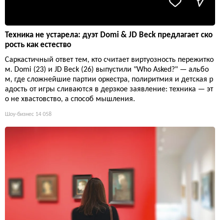
Техника не устарела: дуэт Domi & JD Beck предлагает ско
рость как естество
Саркастичный ответ тем, кто считает виртуозность пережитко
м. Domi (23) и JD Beck (26) выпустили "Who Asked?" — альбо
м, где сложнейшие партии оркестра, полиритмия и детская р
адость от игры сливаются в дерзкое заявление: техника — эт
о не хвастовство, а способ мышления.
Шоу-бизнес
14 058