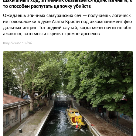
шахматный ход, а пленник оказывается единственным, к
то способен распутать цепочку убийств
Ожидаешь эпичных самурайских сеч — получаешь логическ
ие головоломки в духе Агаты Кристи под аккомпанемент фео
дальных интриг. Тот редкий случай, когда мечи почти не обн
ажаются, зато мозги скрипят громче доспехов
Шоу-бизнес
13 696