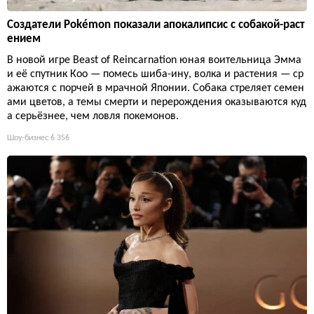
Создатели Pokémon показали апокалипсис с собакой-раст
ением
В новой игре Beast of Reincarnation юная воительница Эмма
и её спутник Кoo — помесь шиба-ину, волка и растения — ср
ажаются с порчей в мрачной Японии. Собака стреляет семен
ами цветов, а темы смерти и перерождения оказываются куд
а серьёзнее, чем ловля покемонов.
Шоу-бизнес
6 356