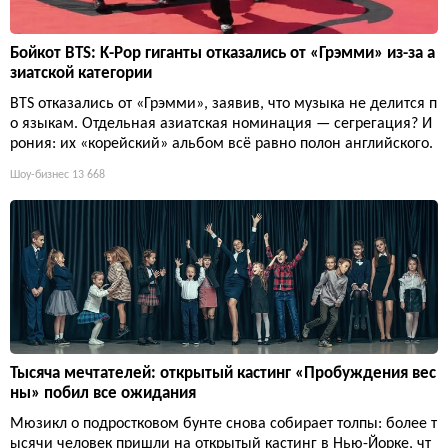
Бойкот BTS: K-Pop гиганты отказались от «Грэмми» из-за а
зиатской категории
BTS отказались от «Грэмми», заявив, что музыка не делится п
о языкам. Отдельная азиатская номинация — сегрегация? И
рония: их «корейский» альбом всё равно полон английского.
Шоу-бизнес
13 668
Тысяча мечтателей: открытый кастинг «Пробуждения вес
ны» побил все ожидания
Мюзикл о подростковом бунте снова собирает толпы: более т
ысячи человек пришли на открытый кастинг в Нью-Йорке, чт