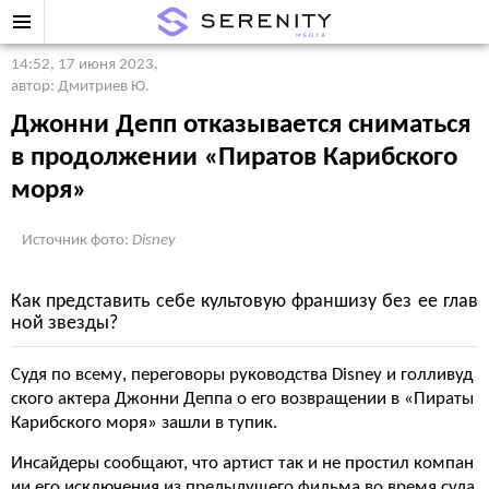
14:52, 17 июня 2023
,
автор: Дмитриев Ю.
Джонни Депп отказывается сниматься
в продолжении «Пиратов Карибского
моря»
Источник фото:
Disney
Как представить себе культовую франшизу без ее глав
ной звезды?
Судя по всему, переговоры руководства Disney и голливуд
ского актера Джонни Деппа о его возвращении в «Пираты
Карибского моря» зашли в тупик.
Инсайдеры сообщают, что артист так и не простил компан
ии его исключения из предыдущего фильма во время суда