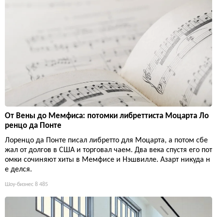
От Вены до Мемфиса: потомки либреттиста Моцарта Ло
ренцо да Понте
Лоренцо да Понте писал либретто для Моцарта, а потом сбе
жал от долгов в США и торговал чаем. Два века спустя его пот
омки сочиняют хиты в Мемфисе и Нэшвилле. Азарт никуда н
е делся.
Шоу-бизнес
8 485