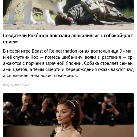
Создатели Pokémon показали апокалипсис с собакой-раст
ением
В новой игре Beast of Reincarnation юная воительница Эмма
и её спутник Кoo — помесь шиба-ину, волка и растения — ср
ажаются с порчей в мрачной Японии. Собака стреляет семен
ами цветов, а темы смерти и перерождения оказываются куд
а серьёзнее, чем ловля покемонов.
Шоу-бизнес
7 498