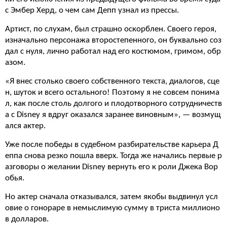
с Эмбер Херд, о чем сам Депп узнал из прессы.
Артист, по слухам, был страшно оскорблен. Своего героя,
изначально персонажа второстепенного, он буквально соз
дал с нуля, лично работал над его костюмом, гримом, обр
азом.
«Я внес столько своего собственного текста, диалогов, сце
н, шуток и всего остального! Поэтому я не совсем понима
л, как после столь долгого и плодотворного сотрудничеств
а с Disney я вдруг оказался заранее виновным», — возмущ
ался актер.
Уже после победы в судебном разбирательстве карьера Д
еппа снова резко пошла вверх. Тогда же начались первые р
азговоры о желании Disney вернуть его к роли Джека Вор
обья.
Но актер сначала отказывался, затем якобы выдвинул усл
овие о гонораре в немыслимую сумму в триста миллионо
в долларов.