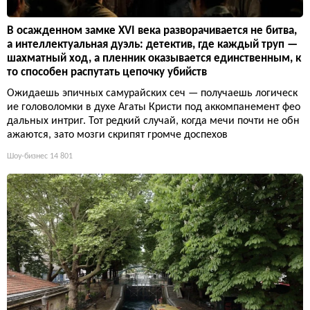
В осажденном замке XVI века разворачивается не битва,
а интеллектуальная дуэль: детектив, где каждый труп —
шахматный ход, а пленник оказывается единственным, к
то способен распутать цепочку убийств
Ожидаешь эпичных самурайских сеч — получаешь логическ
ие головоломки в духе Агаты Кристи под аккомпанемент фео
дальных интриг. Тот редкий случай, когда мечи почти не обн
ажаются, зато мозги скрипят громче доспехов
Шоу-бизнес
14 801