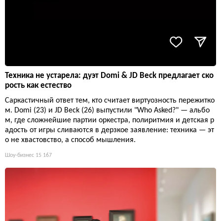
Техника не устарела: дуэт Domi & JD Beck предлагает ско
рость как естество
Саркастичный ответ тем, кто считает виртуозность пережитко
м. Domi (23) и JD Beck (26) выпустили "Who Asked?" — альбо
м, где сложнейшие партии оркестра, полиритмия и детская р
адость от игры сливаются в дерзкое заявление: техника — эт
о не хвастовство, а способ мышления.
Шоу-бизнес
15 167