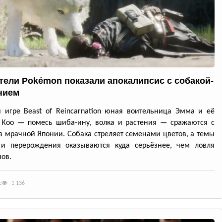
тели Pokémon показали апокалипсис с собакой-
нием
 игре Beast of Reincarnation юная воительница Эмма и её
 Кoo — помесь шиба-ину, волка и растения — сражаются с
в мрачной Японии. Собака стреляет семенами цветов, а темы
 и перерождения оказываются куда серьёзнее, чем ловля
ов.
с
1 136