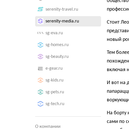
общество 
професси
serenity-travel.ru
serenity-media.ru
Стоит Лео
представи
sg-eva.ru
новый ро
sg-homes.ru
Тем боле
sg-beauty.ru
похождени
e-gear.ru
включая 
sg-kids.ru
И вот на 
папарацци
sg-pets.ru
воркующи
sg-tech.ru
На борту 
сами по с
О компании