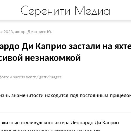
Серенити Медиа
ая 2023
,
автор: Дмитриев Ю.
ардо Ди Каприо застали на яхт
асивой незнакомкой
фото:
Andreas Rentz / gettyimages
изнь знаменитости находится под постоянным прицело
й жизнью голливудского актера Леонардо Ди Каприо