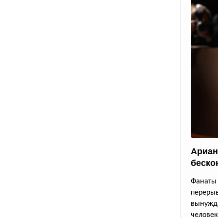
Ариан
беско
Фанаты 
переры
вынужда
человек