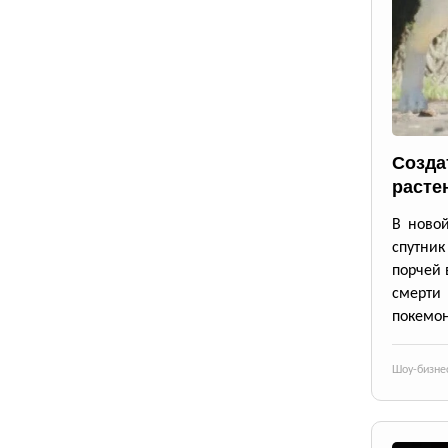
Созда
расте
В новой
спутник
порчей 
смерти
покемон
Шоу-бизне