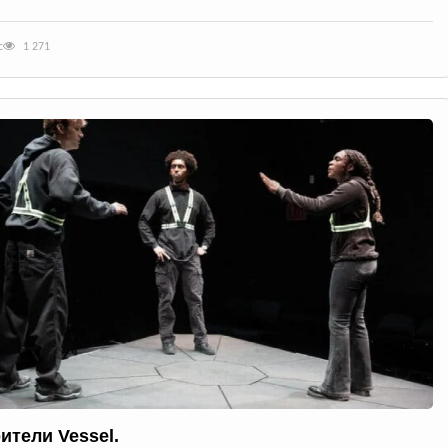
с
1 271
ители Vessel.