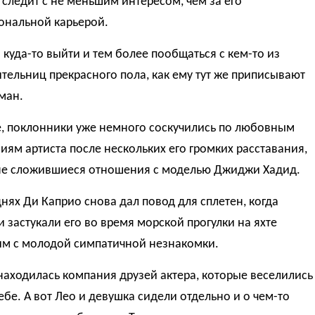
следит с не меньшим интересом, чем за его
ональной карьерой.
 куда-то выйти и тем более пообщаться с кем-то из
тельниц прекрасного пола, как ему тут же приписывают
ман.
е, поклонники уже немного соскучились по любовным
ям артиста после нескольких его громких расставания,
не сложившиеся отношения с моделью Джиджи Хадид.
днях Ди Каприо снова дал повод для сплетен, когда
 застукали его во время морской прогулки на яхте
м с молодой симпатичной незнакомки.
находилась компания друзей актера, которые веселились
ебе. А вот Лео и девушка сидели отдельно и о чем-то