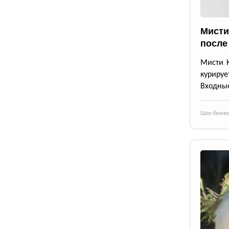
Мисти
после
Мисти К
курируе
Входные
Шоу-бизне