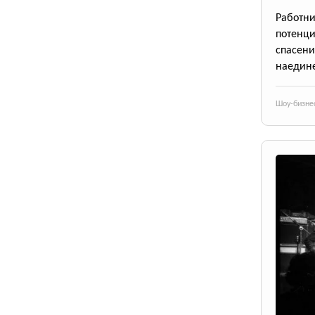
Работ
потенци
спасен
наедине
Шоу-бизне