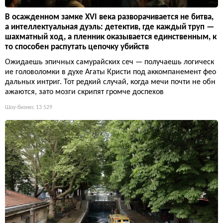
В осажденном замке XVI века разворачивается не битва,
а интеллектуальная дуэль: детектив, где каждый труп —
шахматный ход, а пленник оказывается единственным, к
то способен распутать цепочку убийств
Ожидаешь эпичных самурайских сеч — получаешь логическ
ие головоломки в духе Агаты Кристи под аккомпанемент фео
дальных интриг. Тот редкий случай, когда мечи почти не обн
ажаются, зато мозги скрипят громче доспехов
Шоу-бизнес
13 529