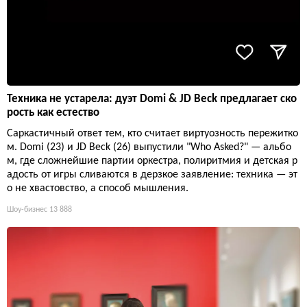
Техника не устарела: дуэт Domi & JD Beck предлагает ско
рость как естество
Саркастичный ответ тем, кто считает виртуозность пережитко
м. Domi (23) и JD Beck (26) выпустили "Who Asked?" — альбо
м, где сложнейшие партии оркестра, полиритмия и детская р
адость от игры сливаются в дерзкое заявление: техника — эт
о не хвастовство, а способ мышления.
Шоу-бизнес
13 888