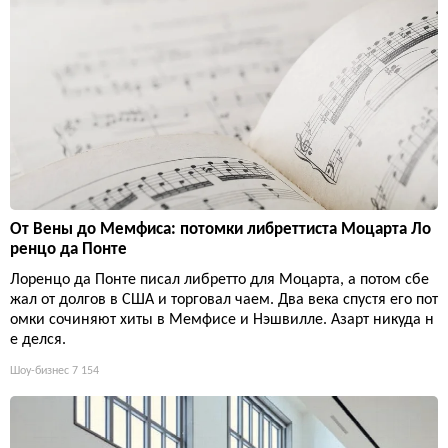
От Вены до Мемфиса: потомки либреттиста Моцарта Ло
ренцо да Понте
Лоренцо да Понте писал либретто для Моцарта, а потом сбе
жал от долгов в США и торговал чаем. Два века спустя его пот
омки сочиняют хиты в Мемфисе и Нэшвилле. Азарт никуда н
е делся.
Шоу-бизнес
7 154