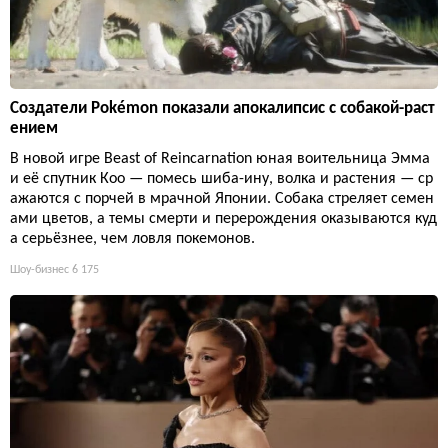
Создатели Pokémon показали апокалипсис с собакой-раст
ением
В новой игре Beast of Reincarnation юная воительница Эмма
и её спутник Кoo — помесь шиба-ину, волка и растения — ср
ажаются с порчей в мрачной Японии. Собака стреляет семен
ами цветов, а темы смерти и перерождения оказываются куд
а серьёзнее, чем ловля покемонов.
Шоу-бизнес
6 175