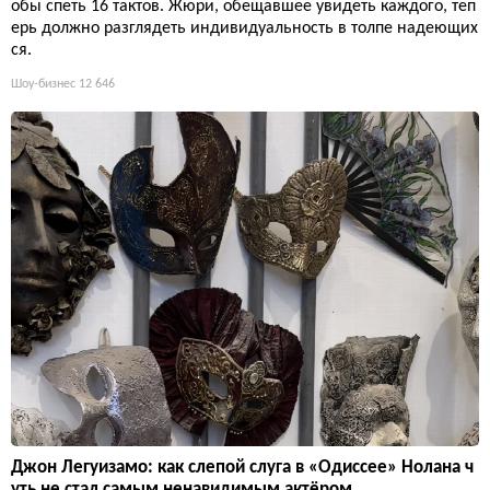
обы спеть 16 тактов. Жюри, обещавшее увидеть каждого, теп
ерь должно разглядеть индивидуальность в толпе надеющих
ся.
Шоу-бизнес
12 646
Джон Легуизамо: как слепой слуга в «Одиссее» Нолана ч
уть не стал самым ненавидимым актёром