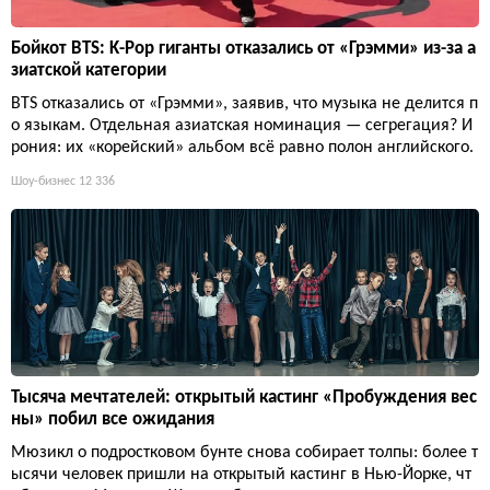
Бойкот BTS: K-Pop гиганты отказались от «Грэмми» из-за а
зиатской категории
BTS отказались от «Грэмми», заявив, что музыка не делится п
о языкам. Отдельная азиатская номинация — сегрегация? И
рония: их «корейский» альбом всё равно полон английского.
Шоу-бизнес
12 336
Тысяча мечтателей: открытый кастинг «Пробуждения вес
ны» побил все ожидания
Мюзикл о подростковом бунте снова собирает толпы: более т
ысячи человек пришли на открытый кастинг в Нью-Йорке, чт