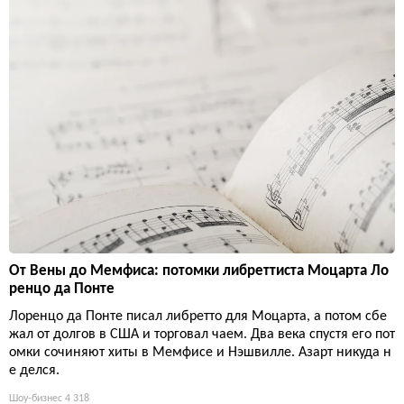
От Вены до Мемфиса: потомки либреттиста Моцарта Ло
ренцо да Понте
Лоренцо да Понте писал либретто для Моцарта, а потом сбе
жал от долгов в США и торговал чаем. Два века спустя его пот
омки сочиняют хиты в Мемфисе и Нэшвилле. Азарт никуда н
е делся.
Шоу-бизнес
4 318