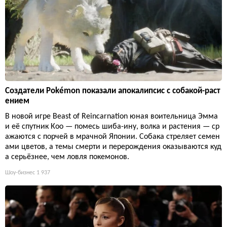
Создатели Pokémon показали апокалипсис с собакой-раст
ением
В новой игре Beast of Reincarnation юная воительница Эмма
и её спутник Кoo — помесь шиба-ину, волка и растения — ср
ажаются с порчей в мрачной Японии. Собака стреляет семен
ами цветов, а темы смерти и перерождения оказываются куд
а серьёзнее, чем ловля покемонов.
Шоу-бизнес
1 937