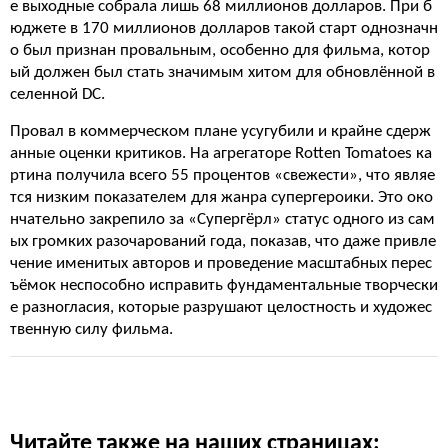
е выходные собрала лишь 68 миллионов долларов. При б
юджете в 170 миллионов долларов такой старт однозначн
о был признан провальным, особенно для фильма, котор
ый должен был стать значимым хитом для обновлённой в
селенной DC.
Провал в коммерческом плане усугубили и крайне сдерж
анные оценки критиков. На агрегаторе Rotten Tomatoes ка
ртина получила всего 55 процентов «свежести», что являе
тся низким показателем для жанра супергероики. Это око
нчательно закрепило за «Супергёрл» статус одного из сам
ых громких разочарований года, показав, что даже привле
чение именитых авторов и проведение масштабных перес
ъёмок неспособно исправить фундаментальные творчески
е разногласия, которые разрушают целостность и художес
твенную силу фильма.
Читайте также на наших страницах: