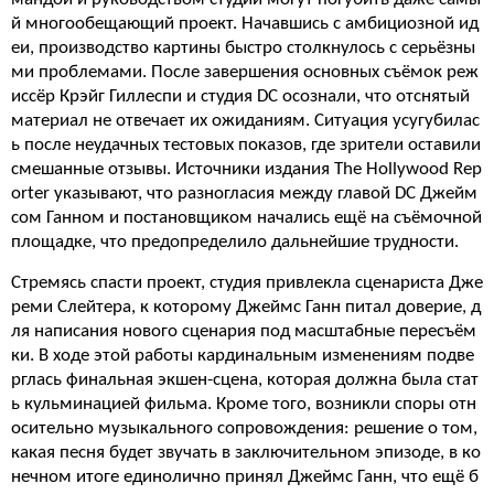
й многообещающий проект. Начавшись с амбициозной ид
еи, производство картины быстро столкнулось с серьёзны
ми проблемами. После завершения основных съёмок реж
иссёр Крэйг Гиллеспи и студия DC осознали, что отснятый
материал не отвечает их ожиданиям. Ситуация усугубилас
ь после неудачных тестовых показов, где зрители оставили
смешанные отзывы. Источники издания The Hollywood Rep
orter указывают, что разногласия между главой DC Джейм
сом Ганном и постановщиком начались ещё на съёмочной
площадке, что предопределило дальнейшие трудности.
Стремясь спасти проект, студия привлекла сценариста Дже
реми Слейтера, к которому Джеймс Ганн питал доверие, д
ля написания нового сценария под масштабные пересъём
ки. В ходе этой работы кардинальным изменениям подве
рглась финальная экшен-сцена, которая должна была стат
ь кульминацией фильма. Кроме того, возникли споры отн
осительно музыкального сопровождения: решение о том,
какая песня будет звучать в заключительном эпизоде, в ко
нечном итоге единолично принял Джеймс Ганн, что ещё б