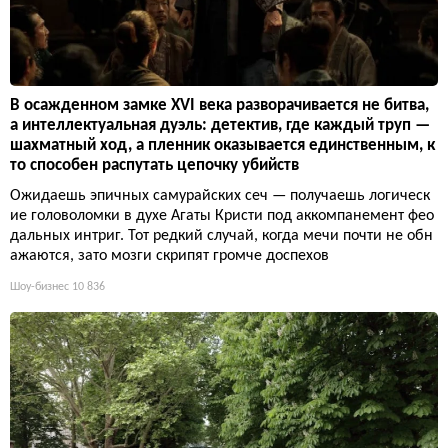
В осажденном замке XVI века разворачивается не битва,
а интеллектуальная дуэль: детектив, где каждый труп —
шахматный ход, а пленник оказывается единственным, к
то способен распутать цепочку убийств
Ожидаешь эпичных самурайских сеч — получаешь логическ
ие головоломки в духе Агаты Кристи под аккомпанемент фео
дальных интриг. Тот редкий случай, когда мечи почти не обн
ажаются, зато мозги скрипят громче доспехов
Шоу-бизнес
10 836