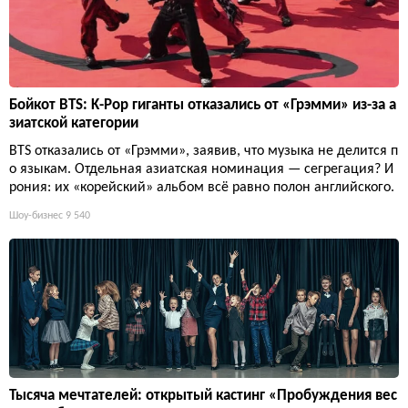
Бойкот BTS: K-Pop гиганты отказались от «Грэмми» из-за а
зиатской категории
BTS отказались от «Грэмми», заявив, что музыка не делится п
о языкам. Отдельная азиатская номинация — сегрегация? И
рония: их «корейский» альбом всё равно полон английского.
Шоу-бизнес
9 540
Тысяча мечтателей: открытый кастинг «Пробуждения вес