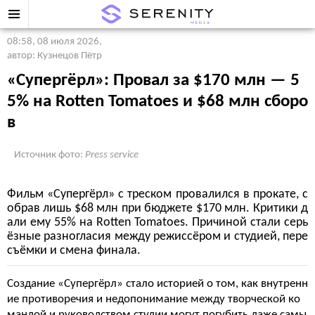
08:58, 08 июля 2026
,
автор: Кузнецов Пётр
«Супергёрл»: Провал за $170 млн — 5
5% на Rotten Tomatoes и $68 млн сборо
в
Источник фото:
Press service
Фильм «Супергёрл» с треском провалился в прокате, с
обрав лишь $68 млн при бюджете $170 млн. Критики д
али ему 55% на Rotten Tomatoes. Причиной стали серь
ёзные разногласия между режиссёром и студией, пере
съёмки и смена финала.
Создание «Супергёрл» стало историей о том, как внутренн
ие противоречия и недопонимание между творческой ко
мандой и руководством студии могут погубить даже самы