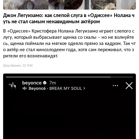
Джон Легуизамо: как слепой слуга в «Одиссее» Нолана ч
уть не стал самым ненавидимым актёром
В «Одиссее» Кристофера Нолана Легуизамо играет слепого с
лугу, который выбрасывает щенка со скалы – но не волнуйте
сь, щенка поймали на мягкое одеяло прямо за кадром. Так чт
о актёр не стал кинозлодеем года, хотя сам переживал, что з
рители его возненавидят.
Шоу-бизнес
10 944