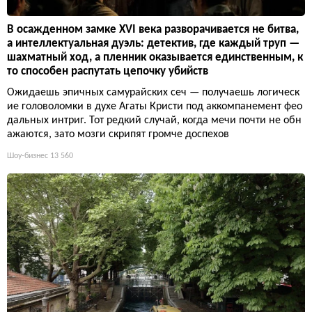
В осажденном замке XVI века разворачивается не битва,
а интеллектуальная дуэль: детектив, где каждый труп —
шахматный ход, а пленник оказывается единственным, к
то способен распутать цепочку убийств
Ожидаешь эпичных самурайских сеч — получаешь логическ
ие головоломки в духе Агаты Кристи под аккомпанемент фео
дальных интриг. Тот редкий случай, когда мечи почти не обн
ажаются, зато мозги скрипят громче доспехов
Шоу-бизнес
13 560