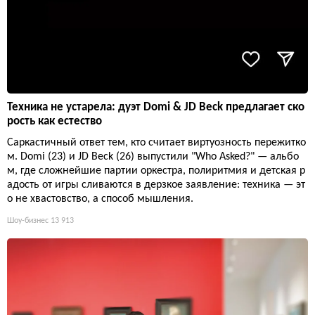
Техника не устарела: дуэт Domi & JD Beck предлагает ско
рость как естество
Саркастичный ответ тем, кто считает виртуозность пережитко
м. Domi (23) и JD Beck (26) выпустили "Who Asked?" — альбо
м, где сложнейшие партии оркестра, полиритмия и детская р
адость от игры сливаются в дерзкое заявление: техника — эт
о не хвастовство, а способ мышления.
Шоу-бизнес
13 913