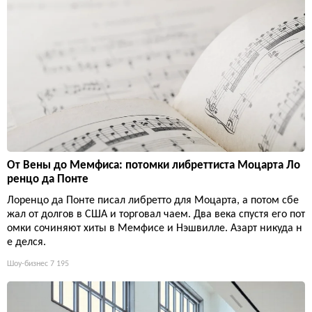
От Вены до Мемфиса: потомки либреттиста Моцарта Ло
ренцо да Понте
Лоренцо да Понте писал либретто для Моцарта, а потом сбе
жал от долгов в США и торговал чаем. Два века спустя его пот
омки сочиняют хиты в Мемфисе и Нэшвилле. Азарт никуда н
е делся.
Шоу-бизнес
7 195