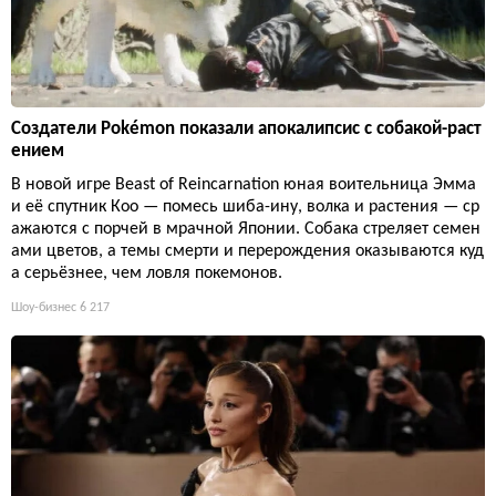
Создатели Pokémon показали апокалипсис с собакой-раст
ением
В новой игре Beast of Reincarnation юная воительница Эмма
и её спутник Кoo — помесь шиба-ину, волка и растения — ср
ажаются с порчей в мрачной Японии. Собака стреляет семен
ами цветов, а темы смерти и перерождения оказываются куд
а серьёзнее, чем ловля покемонов.
Шоу-бизнес
6 217