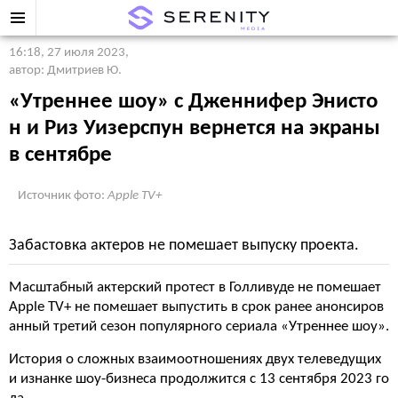
16:18, 27 июля 2023
,
автор: Дмитриев Ю.
«Утреннее шоу» с Дженнифер Энисто
н и Риз Уизерспун вернется на экраны
в сентябре
Источник фото:
Apple TV+
Забастовка актеров не помешает выпуску проекта.
Масштабный актерский протест в Голливуде не помешает
Apple TV+ не помешает выпустить в срок ранее анонсиров
анный третий сезон популярного сериала «Утреннее шоу».
История о сложных взаимоотношениях двух телеведущих
и изнанке шоу-бизнеса продолжится с 13 сентября 2023 го