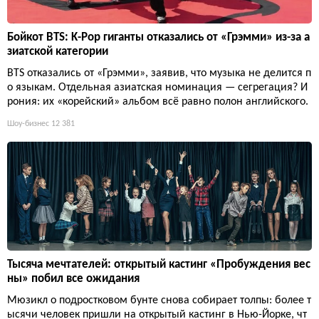
Бойкот BTS: K-Pop гиганты отказались от «Грэмми» из-за а
зиатской категории
BTS отказались от «Грэмми», заявив, что музыка не делится п
о языкам. Отдельная азиатская номинация — сегрегация? И
рония: их «корейский» альбом всё равно полон английского.
Шоу-бизнес
12 381
Тысяча мечтателей: открытый кастинг «Пробуждения вес
ны» побил все ожидания
Мюзикл о подростковом бунте снова собирает толпы: более т
ысячи человек пришли на открытый кастинг в Нью-Йорке, чт