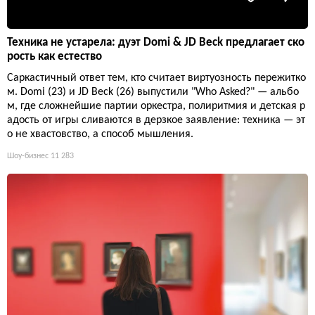
Техника не устарела: дуэт Domi & JD Beck предлагает ско
рость как естество
Саркастичный ответ тем, кто считает виртуозность пережитко
м. Domi (23) и JD Beck (26) выпустили "Who Asked?" — альбо
м, где сложнейшие партии оркестра, полиритмия и детская р
адость от игры сливаются в дерзкое заявление: техника — эт
о не хвастовство, а способ мышления.
Шоу-бизнес
11 283