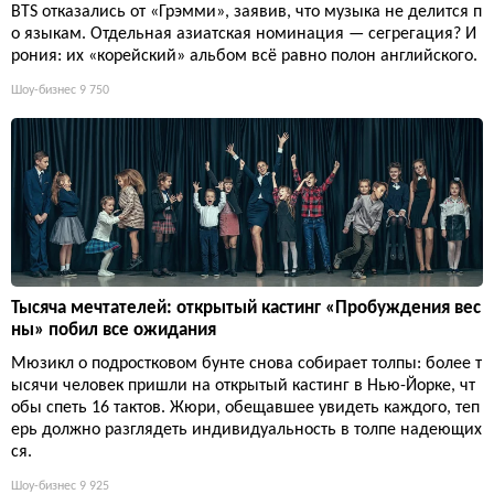
BTS отказались от «Грэмми», заявив, что музыка не делится п
о языкам. Отдельная азиатская номинация — сегрегация? И
рония: их «корейский» альбом всё равно полон английского.
Шоу-бизнес
9 750
Тысяча мечтателей: открытый кастинг «Пробуждения вес
ны» побил все ожидания
Мюзикл о подростковом бунте снова собирает толпы: более т
ысячи человек пришли на открытый кастинг в Нью-Йорке, чт
обы спеть 16 тактов. Жюри, обещавшее увидеть каждого, теп
ерь должно разглядеть индивидуальность в толпе надеющих
ся.
Шоу-бизнес
9 925