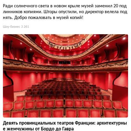
Ради солнечного света в новом крыле музей заменил 20 под
линников копиями. Шторы опустили, но директор велела под
нять. Добро пожаловать в музей копий!
Шоу-бизнес
3 261
Девять провинциальных театров Франции: архитектурны
е жемчужины от Бордо до Гавра