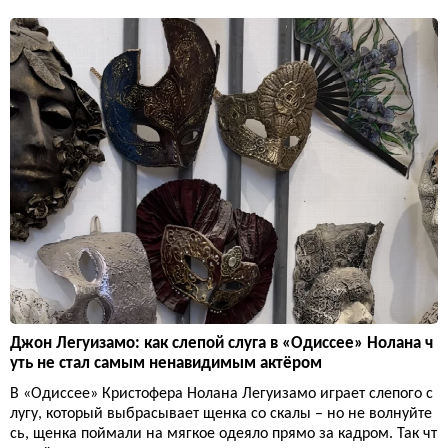
Джон Легуизамо: как слепой слуга в «Одиссее» Нолана ч
уть не стал самым ненавидимым актёром
В «Одиссее» Кристофера Нолана Легуизамо играет слепого с
лугу, который выбрасывает щенка со скалы – но не волнуйте
сь, щенка поймали на мягкое одеяло прямо за кадром. Так чт