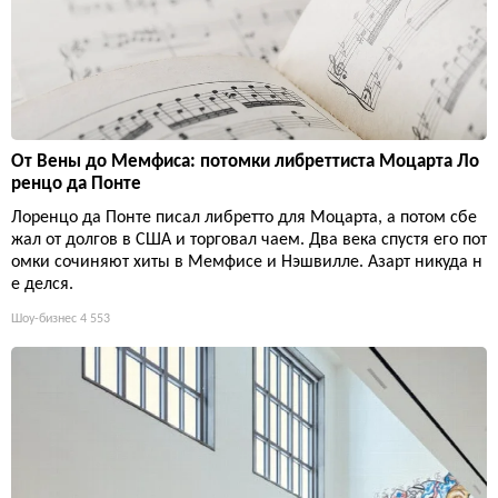
От Вены до Мемфиса: потомки либреттиста Моцарта Ло
ренцо да Понте
Лоренцо да Понте писал либретто для Моцарта, а потом сбе
жал от долгов в США и торговал чаем. Два века спустя его пот
омки сочиняют хиты в Мемфисе и Нэшвилле. Азарт никуда н
е делся.
Шоу-бизнес
4 553