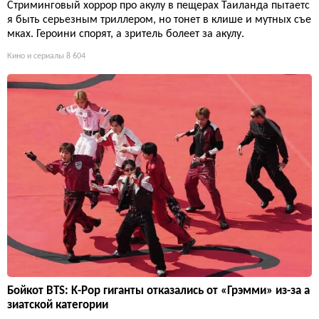
Стриминговый хоррор про акулу в пещерах Таиланда пытаетс
я быть серьезным триллером, но тонет в клише и мутных съе
мках. Героини спорят, а зритель болеет за акулу.
Кино и сериалы
8 604
Бойкот BTS: K-Pop гиганты отказались от «Грэмми» из-за а
зиатской категории