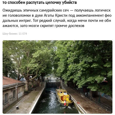
то способен распутать цепочку убийств
Ожидаешь эпичных самурайских сеч — получаешь логическ
ие головоломки в духе Агаты Кристи под аккомпанемент фео
дальных интриг. Тот редкий случай, когда мечи почти не обн
ажаются, зато мозги скрипят громче доспехов
Шоу-бизнес
11 074