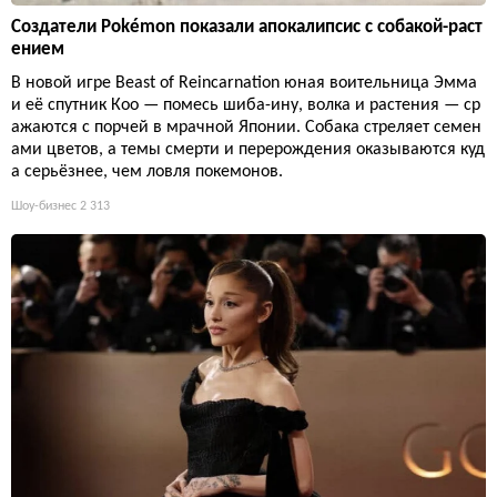
Создатели Pokémon показали апокалипсис с собакой-раст
ением
В новой игре Beast of Reincarnation юная воительница Эмма
и её спутник Кoo — помесь шиба-ину, волка и растения — ср
ажаются с порчей в мрачной Японии. Собака стреляет семен
ами цветов, а темы смерти и перерождения оказываются куд
а серьёзнее, чем ловля покемонов.
Шоу-бизнес
2 313