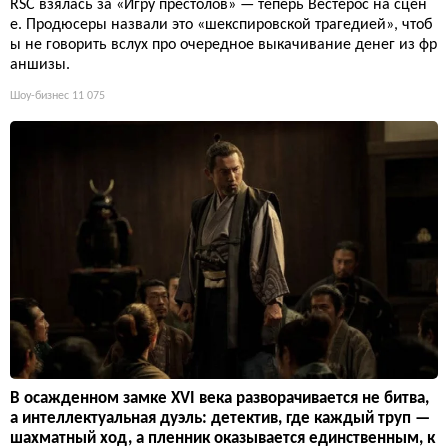
RSC взялась за «Игру престолов» — теперь Вестерос на сцен
е. Продюсеры назвали это «шекспировской трагедией», чтоб
ы не говорить вслух про очередное выкачивание денег из фр
аншизы.
Шоу-бизнес
11 075
В осажденном замке XVI века разворачивается не битва,
а интеллектуальная дуэль: детектив, где каждый труп —
шахматный ход, а пленник оказывается единственным, к