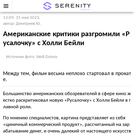
13:09, 31 мая 2023
,
автор: Дмитриев Ю.
Американские критики разгромили «Р
усалочку» с Холли Бейли
Источник фото:
Walt Dsiney
Между тем, фильм весьма неплохо стартовал в прокат
е.
Большинство американских обозревателей в сфере кино ж
естко раскритиковал новую «Русалочку» с Холли Бейли в г
лавной роли.
По мнению специалистов, картина представляет из себя
«циничный коммерческий продукт», рассчитанный на зар
абатывание денег, и очень далекий от настоящего искусств