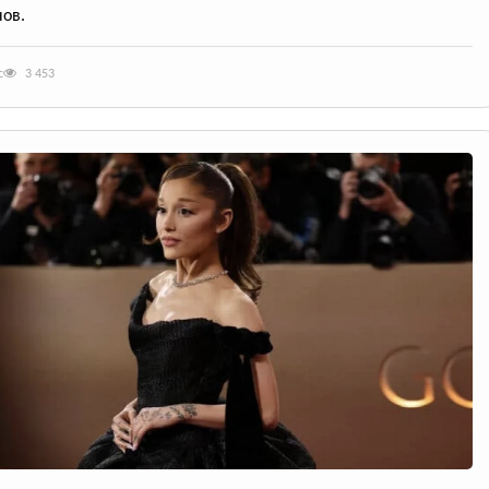
ов.
с
3 453