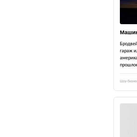
Машин
Бродве
гараж и
америк
прошлое
Шоу-бизне