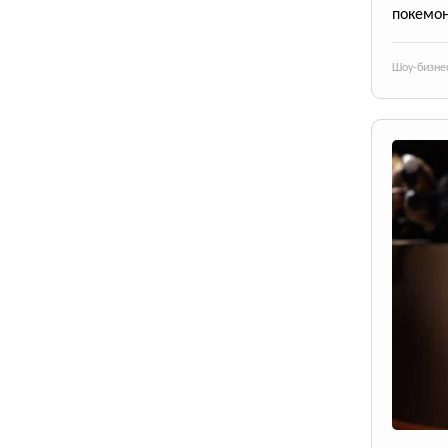
покемон
Шоу-бизне