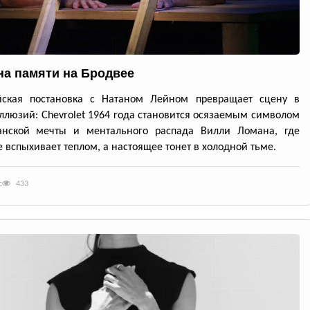
а памяти на Бродвее
йская постановка с Натаном Лейном превращает сцену в
ллюзий: Chevrolet 1964 года становится осязаемым символом
анской мечты и ментального распада Вилли Ломана, где
 вспыхивает теплом, а настоящее тонет в холодной тьме.
с
433