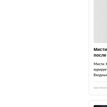
Мисти
после
Мисти К
курируе
Входные
Шоу-бизне