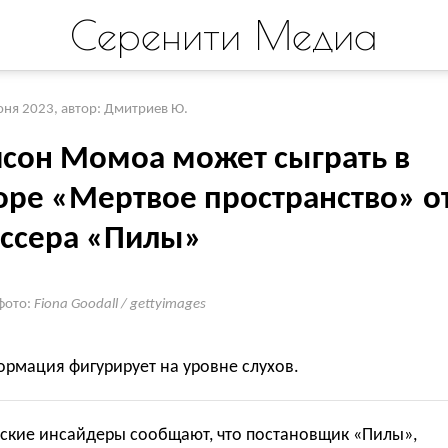
Серенити Медиа
юня 2023
,
автор: Дмитриев Ю.
сон Момоа может сыграть в
оре «Мертвое пространство» о
ссера «Пилы»
фото:
Fiona Goodall / gettyimages
рмация фигурирует на уровне слухов.
ские инсайдеры сообщают, что постановщик «Пилы»,