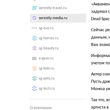
«Аквамена
serenity-travel.ru
задумал 
serenity-media.ru
Dead Spac
sg-eva.ru
Сейчас ре
данным, 
sg-homes.ru
Ван знако
sg-beauty.ru
Информац
e-gear.ru
учетом то
sg-kids.ru
Актер сни
sg-pets.ru
Пусть даж
sg-tech.ru
Момоа уж
Так что,
артиста в
О компании