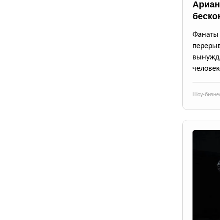
Ариан
беско
Фанаты 
переры
вынужда
человек
Шоу-бизне