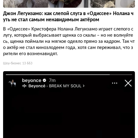
Джон Легуизамо: как слепой слуга в «Одиссее» Нолана ч
уть не стал самым ненавидимым актёром
В «Одиссее» Кристофера Нолана Легуизамо играет слепого с
лугу, который выбрасывает щенка со скалы – но не волнуйте
сь, щенка поймали на мягкое одеяло прямо за кадром. Так чт
о актёр не стал кинозлодеем года, хотя сам переживал, что з
рители его возненавидят.
Шоу-бизнес
13 663