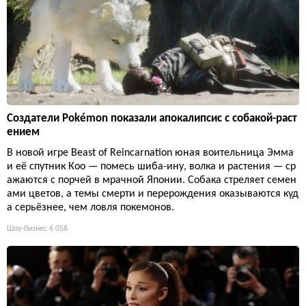
Создатели Pokémon показали апокалипсис с собакой-раст
ением
В новой игре Beast of Reincarnation юная воительница Эмма
и её спутник Кoo — помесь шиба-ину, волка и растения — ср
ажаются с порчей в мрачной Японии. Собака стреляет семен
ами цветов, а темы смерти и перерождения оказываются куд
а серьёзнее, чем ловля покемонов.
Шоу-бизнес
6 056