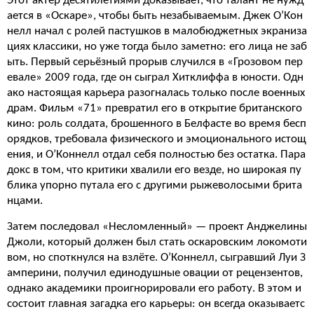
Этот актёр десятилетиями доказывает, что талант не нужд
ается в «Оскаре», чтобы быть незабываемым. Джек О’Кон
нелл начал с ролей пастушков в малобюджетных экраниза
циях классики, но уже тогда было заметно: его лица не заб
ыть. Первый серьёзный прорыв случился в «Грозовом пер
евале» 2009 года, где он сыграл Хитклиффа в юности. Одн
ако настоящая карьера разогналась только после военных
драм. Фильм «71» превратил его в открытие британского
кино: роль солдата, брошенного в Белфасте во время бесп
орядков, требовала физического и эмоционального истощ
ения, и О’Коннелл отдал себя полностью без остатка. Пара
докс в том, что критики хвалили его везде, но широкая пу
блика упорно путала его с другими рыжеволосыми брита
нцами.
Затем последовал «Несломленный» — проект Анджелины
Джоли, который должен был стать оскаровским локомоти
вом, но споткнулся на взлёте. О’Коннелл, сыгравший Луи З
амперини, получил единодушные овации от рецензентов,
однако академики проигнорировали его работу. В этом и
состоит главная загадка его карьеры: он всегда оказываетс