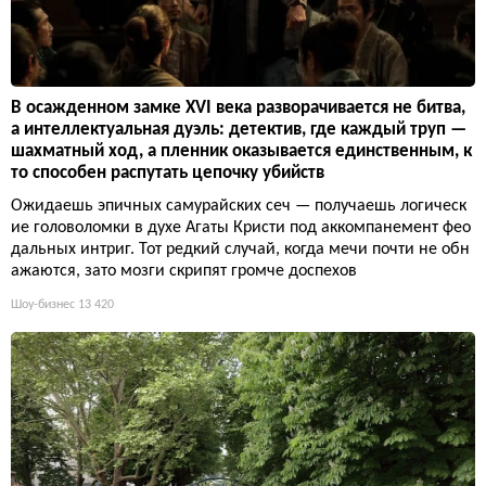
В осажденном замке XVI века разворачивается не битва,
а интеллектуальная дуэль: детектив, где каждый труп —
шахматный ход, а пленник оказывается единственным, к
то способен распутать цепочку убийств
Ожидаешь эпичных самурайских сеч — получаешь логическ
ие головоломки в духе Агаты Кристи под аккомпанемент фео
дальных интриг. Тот редкий случай, когда мечи почти не обн
ажаются, зато мозги скрипят громче доспехов
Шоу-бизнес
13 420