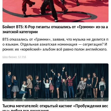
Бойкот BTS: K-Pop гиганты отказались от «Грэмми» из-за а
зиатской категории
BTS отказались от «Грэмми», заявив, что музыка не делится п
о языкам. Отдельная азиатская номинация — сегрегация? И
рония: их «корейский» альбом всё равно полон английского.
Шоу-бизнес
12 216
Тысяча мечтателей: открытый кастинг «Пробуждения вес