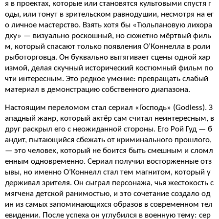
я в проектах, которые или становятся культовыми спустя г
оды, или тонут в зрительском равнодушии, несмотря на ег
о личное мастерство. Взять хотя бы «Тюльпановую лихора
дку» — визуально роскошный, но сюжетно мёртвый филь
м, который спасают только появления О’Коннелла в роли
рыботорговца. Он буквально вытягивает сцены одной хар
измой, делая скучный исторический костюмный фильм по
чти интересным. Это редкое умение: превращать слабый
материал в демонстрацию собственного диапазона.
Настоящим переломом стал сериал «Господь» (Godless). З
ападный жанр, который актёр сам считал неинтересным, в
друг раскрыл его с неожиданной стороны. Его Рой Гуд — б
андит, пытающийся сбежать от криминального прошлого,
— это человек, который не боится быть смешным и сломл
енным одновременно. Сериал получил восторженные отз
ывы, но именно О’Коннелл стал тем магнитом, который у
держивал зрителя. Он сыграл персонажа, чья жестокость с
мягчена детской ранимостью, и это сочетание создало од
ин из самых запоминающихся образов в современном тел
евидении. После успеха он углубился в военную тему: сер