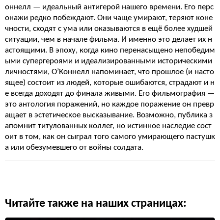
оннелл — идеальный антигерой нашего времени. Его перс
онажи редко побеждают. Они чаще умирают, теряют коне
чности, сходят с ума или оказываются в ещё более худшей
ситуации, чем в начале фильма. И именно это делает их н
астоящими. В эпоху, когда кино перенасыщено непобедим
ыми супергероями и идеализированными историческими
личностями, О’Коннелл напоминает, что прошлое (и насто
ящее) состоит из людей, которые ошибаются, страдают и н
е всегда доходят до финала живыми. Его фильмография —
это антология поражений, но каждое поражение он превр
ащает в эстетическое высказывание. Возможно, публика з
апомнит титулованных коллег, но истинное наследие сост
оит в том, как он сыграл того самого умирающего пастушк
а или обезумевшего от войны солдата.
Читайте также на наших страницах: