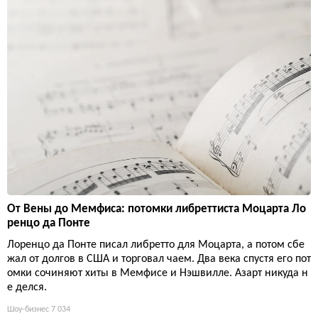
От Вены до Мемфиса: потомки либреттиста Моцарта Ло
ренцо да Понте
Лоренцо да Понте писал либретто для Моцарта, а потом сбе
жал от долгов в США и торговал чаем. Два века спустя его пот
омки сочиняют хиты в Мемфисе и Нэшвилле. Азарт никуда н
е делся.
Шоу-бизнес
7 034