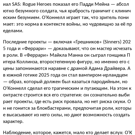
иал SAS: Rogue Heroes показал его Падди Мейна — абсол
ютно безумного солдата, чья храбрость граничит с клинич
еским безумием. О’Коннелл играет так, что зритель пони
мает: это норма в контексте войны, но чудовищно за её пр
еделами.
Последние проекты — включая «Грешников» (Sinners) 202
5 года и «Феррари» — доказывают, что он мастер исчезать
в роли. В «Феррари» Майкла Манна он сыграл гонщика П
итера Коллинза, второстепенную фигуру, но именно его с
цены запоминаются наравне с драмой Адама Драйвера. А
в южной готике 2025 года он стал вампиром-ирландцем
— образ, который должен был казаться пародийным, но
О’Коннелл сделал его трагическим и пугающим. На этом к
онтрасте строится вся его стратегия: он сознательно выби
рает проекты, где есть риск провала, но нет риска скуки. О
н не гонится за блокбастерами, предпочитая роли, которы
е высасывают из него силы, но дают возможность создать
характер.
Наблюдение, которое, кажется, мало кто делает вслух: О’К