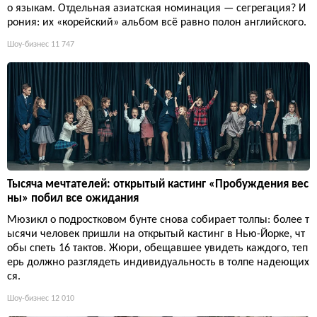
о языкам. Отдельная азиатская номинация — сегрегация? И
рония: их «корейский» альбом всё равно полон английского.
Шоу-бизнес
11 747
Тысяча мечтателей: открытый кастинг «Пробуждения вес
ны» побил все ожидания
Мюзикл о подростковом бунте снова собирает толпы: более т
ысячи человек пришли на открытый кастинг в Нью-Йорке, чт
обы спеть 16 тактов. Жюри, обещавшее увидеть каждого, теп
ерь должно разглядеть индивидуальность в толпе надеющих
ся.
Шоу-бизнес
12 010