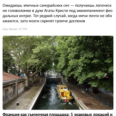
Ожидаешь эпичных самурайских сеч — получаешь логическ
ие головоломки в духе Агаты Кристи под аккомпанемент фео
дальных интриг. Тот редкий случай, когда мечи почти не обн
ажаются, зато мозги скрипят громче доспехов
Шоу-бизнес
12 994
Франция как съемочная площадка: 5 знаковых локаций и