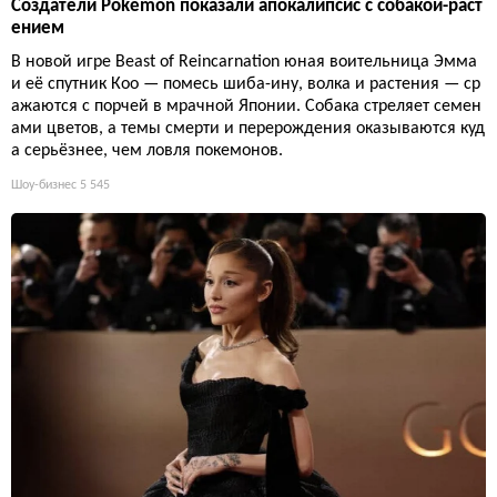
Создатели Pokémon показали апокалипсис с собакой-раст
ением
В новой игре Beast of Reincarnation юная воительница Эмма
и её спутник Кoo — помесь шиба-ину, волка и растения — ср
ажаются с порчей в мрачной Японии. Собака стреляет семен
ами цветов, а темы смерти и перерождения оказываются куд
а серьёзнее, чем ловля покемонов.
Шоу-бизнес
5 545