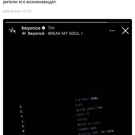
рители его возненавидят.
Шоу-бизнес
13 197