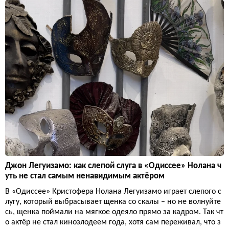
Джон Легуизамо: как слепой слуга в «Одиссее» Нолана ч
уть не стал самым ненавидимым актёром
В «Одиссее» Кристофера Нолана Легуизамо играет слепого с
лугу, который выбрасывает щенка со скалы – но не волнуйте
сь, щенка поймали на мягкое одеяло прямо за кадром. Так чт
о актёр не стал кинозлодеем года, хотя сам переживал, что з