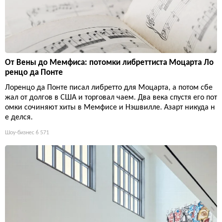
От Вены до Мемфиса: потомки либреттиста Моцарта Ло
ренцо да Понте
Лоренцо да Понте писал либретто для Моцарта, а потом сбе
жал от долгов в США и торговал чаем. Два века спустя его пот
омки сочиняют хиты в Мемфисе и Нэшвилле. Азарт никуда н
е делся.
Шоу-бизнес
6 571