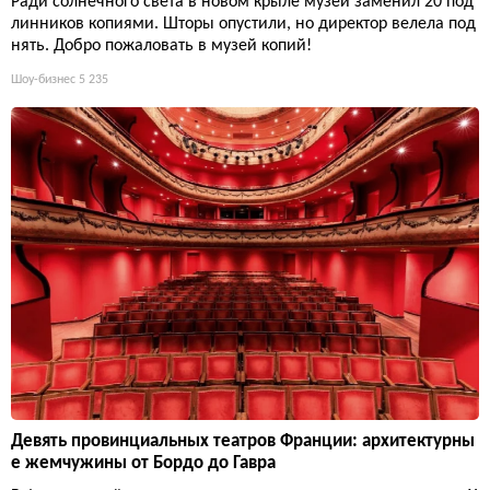
Ради солнечного света в новом крыле музей заменил 20 под
линников копиями. Шторы опустили, но директор велела под
нять. Добро пожаловать в музей копий!
Шоу-бизнес
5 235
Девять провинциальных театров Франции: архитектурны
е жемчужины от Бордо до Гавра