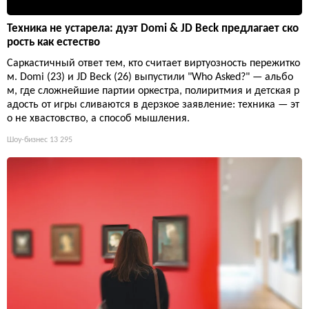
Техника не устарела: дуэт Domi & JD Beck предлагает ско
рость как естество
Саркастичный ответ тем, кто считает виртуозность пережитко
м. Domi (23) и JD Beck (26) выпустили "Who Asked?" — альбо
м, где сложнейшие партии оркестра, полиритмия и детская р
адость от игры сливаются в дерзкое заявление: техника — эт
о не хвастовство, а способ мышления.
Шоу-бизнес
13 295