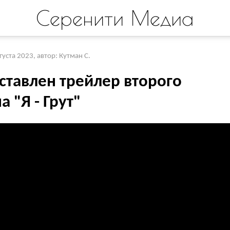
Серенити Медиа
вгуста 2023
,
автор: Кутман С.
ставлен трейлер второго
а "Я - Грут"