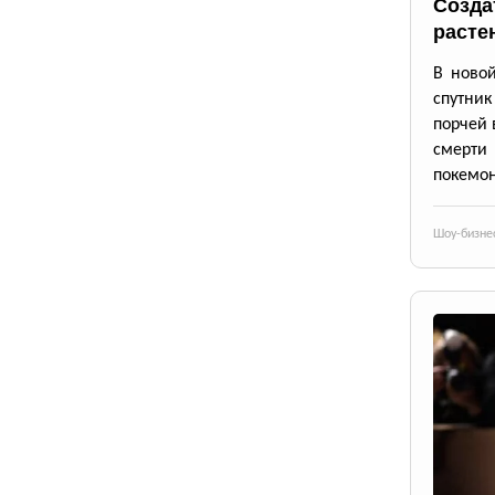
Созда
расте
В новой
спутник
порчей 
смерти
покемон
Шоу-бизне