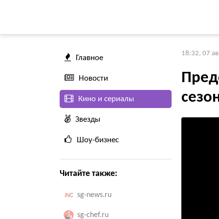
18:32, 07 а
Главное
Пред
Новости
сезон
Кино и сериалы
Звезды
Шоу-бизнес
Читайте также:
sg-news.ru
sg-chef.ru