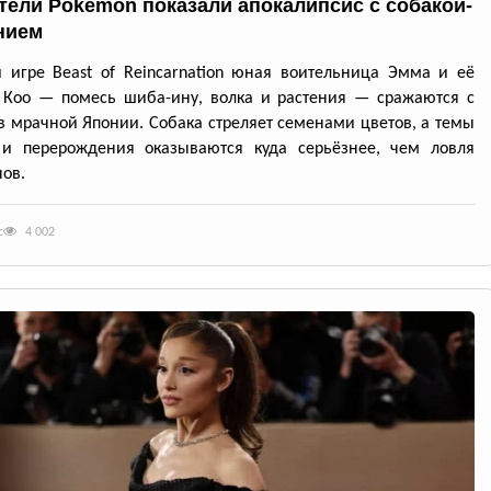
тели Pokémon показали апокалипсис с собакой-
нием
 игре Beast of Reincarnation юная воительница Эмма и её
 Кoo — помесь шиба-ину, волка и растения — сражаются с
в мрачной Японии. Собака стреляет семенами цветов, а темы
 и перерождения оказываются куда серьёзнее, чем ловля
ов.
с
4 002