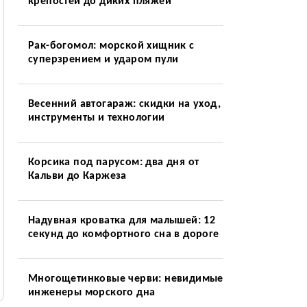
крепостей до диких пляжей
Рак-богомол: морской хищник с
суперзрением и ударом пули
Весенний автогараж: скидки на уход,
инструменты и технологии
Корсика под парусом: два дня от
Кальви до Каржеза
Надувная кроватка для малышей: 12
секунд до комфортного сна в дороге
Многощетинковые черви: невидимые
инженеры морского дна