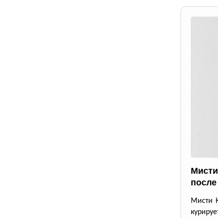
Мисти
после
Мисти К
курируе