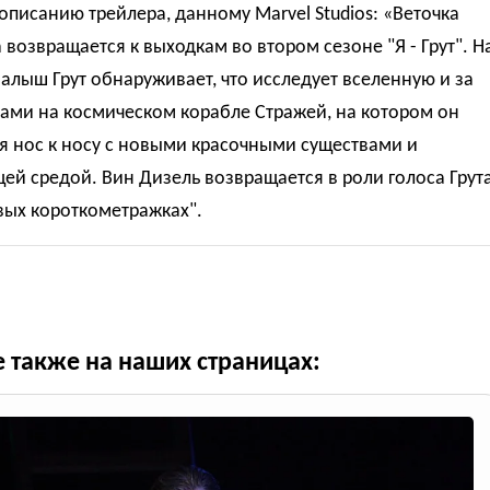
описанию трейлера, данному Marvel Studios: «Веточка
возвращается к выходкам во втором сезоне "Я - Грут". Н
малыш Грут обнаруживает, что исследует вселенную и за
ами на космическом корабле Стражей, на котором он
я нос к носу с новыми красочными существами и
й средой. Вин Дизель возвращается в роли голоса Грут
вых короткометражках".
е также на наших страницах: