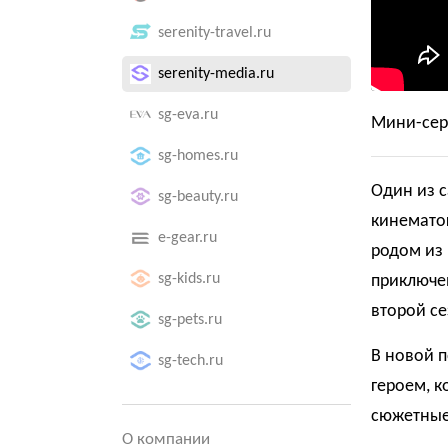
serenity-travel.ru
serenity-media.ru
sg-eva.ru
Мини-сер
sg-homes.ru
Один из 
sg-beauty.ru
кинематог
e-gear.ru
родом из 
sg-kids.ru
приключен
второй сез
sg-pets.ru
В новой п
sg-tech.ru
героем, к
сюжетные
О компании