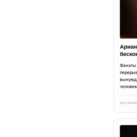
Ариан
беско
Фанаты 
переры
вынужда
человек
Шоу-бизне