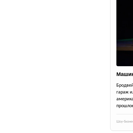
Машин
Бродве
гараж и
америк
прошлое
Шоу-бизне