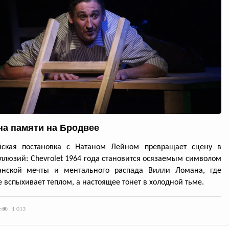
а памяти на Бродвее
йская постановка с Натаном Лейном превращает сцену в
ллюзий: Chevrolet 1964 года становится осязаемым символом
анской мечты и ментального распада Вилли Ломана, где
 вспыхивает теплом, а настоящее тонет в холодной тьме.
с
1 013