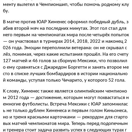
менту вылетел в Чемпионшип, чтобы помочь родному клу
бу.
В матче против ЮАР Хименес оформил победный дубль, з
абив второй мяч на последних минутах. Этот гол стал для
него первым на чемпионатах мира после четырёх попыток
— он участвовал в турнирах 2014, 2018, 2022 и наконец 2
026 года. Эмоции переполнили ветерана: он не скрывал с
лёз, понимая, через какие испытания прошёл. На его счету
127 матчей и 46 голов за сборную Мексики, что позволил
о ему сравняться с Джаредом Боргетти и занять второе ме
сто в списке лучших бомбардиров в истории национально
й команды, уступая только Чичарито, у которого 52 гола.
К слову, Хименес также является олимпийским чемпионо
м 2012 года — достижение, которым могут похвастаться н
емногие футболисты. Встреча Мексики с ЮАР запомнилас
ь не только дублем Хименеса и первым голом Киньонеса,
но и тремя красными карточками — рекордом для старто
вых матчей чемпионатов мира. Теперь перед подопечным
и тренера стоит задача развить успех в следующих турах г