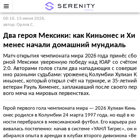
06:16, 13 июня 2026
,
автор: Орлов С.
Два героя Мексики: как Киньонес и Хи
менес начали домашний мундиаль
Матч открытия чемпионата мира 2026 года принёс сбо
рной Мексики уверенную победу над ЮАР со счётом
2:0. Авторами голов стали два нападающих с соверше
нно разными судьбами: уроженец Колумбии Хулиан К
иньонес, который открыл счёт на турнире, и 35-летний
ветеран Рауль Хименес, заплакавший после своего пер
вого мяча на мировых первенствах.
Герой первого гола чемпионата мира — 2026 Хулиан Кинь
онес родился в Колумбии 24 марта 1997 года, но ещё в ю
ности перебрался в мексиканский футбол. Его карьера раз
вивалась постепенно: начав в системе «УАНЛ Тигрес», он н
абирался опыта в арендах в клубах второго дивизиона «Ве