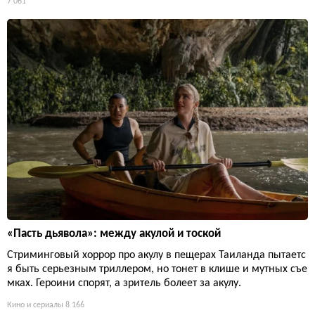
7 061
«Пасть дьявола»: между акулой и тоской
Стриминговый хоррор про акулу в пещерах Таиланда пытаетс
я быть серьезным триллером, но тонет в клише и мутных съе
мках. Героини спорят, а зритель болеет за акулу.
Кино и сериалы
8 166