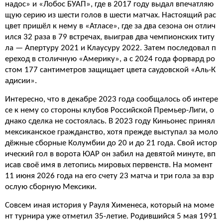
надос» и «Лобос БУАП», где в 2017 году выдал впечатляю
щую серию из шести голов в шести матчах. Настоящий рас
цвет пришёл к нему в «Атласе», где за два сезона он отлич
ился 32 раза в 79 встречах, выиграв два чемпионских титу
ла — Апертуру 2021 и Клаусуру 2022. Затем последовал п
ереход в столичную «Америку», а с 2024 года форвард ро
стом 177 сантиметров защищает цвета саудовской «Аль-К
адисии».
Интересно, что в декабре 2023 года сообщалось об интере
се к нему со стороны клубов Российской Премьер-Лиги, о
днако сделка не состоялась. В 2023 году Киньонес принял
мексиканское гражданство, хотя прежде выступал за моло
дёжные сборные Колумбии до 20 и до 21 года. Свой истор
ический гол в ворота ЮАР он забил на девятой минуте, вп
исав своё имя в летопись мировых первенств. На момент
11 июня 2026 года на его счету 23 матча и три гола за взр
ослую сборную Мексики.
Совсем иная история у Рауля Хименеса, который на моме
нт турнира уже отметил 35-летие. Родившийся 5 мая 1991