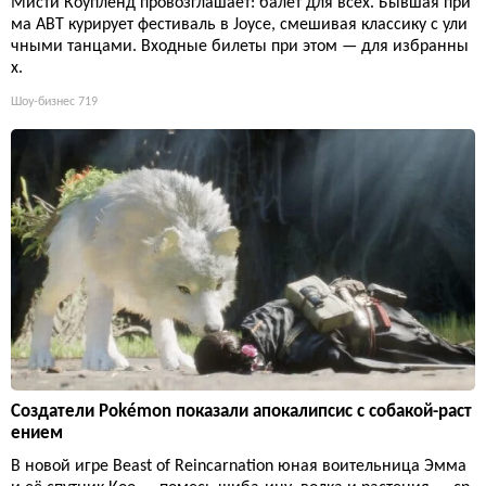
Мисти Коупленд провозглашает: балет для всех. Бывшая при
ма ABT курирует фестиваль в Joyce, смешивая классику с ули
чными танцами. Входные билеты при этом — для избранны
х.
Шоу-бизнес
719
Создатели Pokémon показали апокалипсис с собакой-раст
ением
В новой игре Beast of Reincarnation юная воительница Эмма