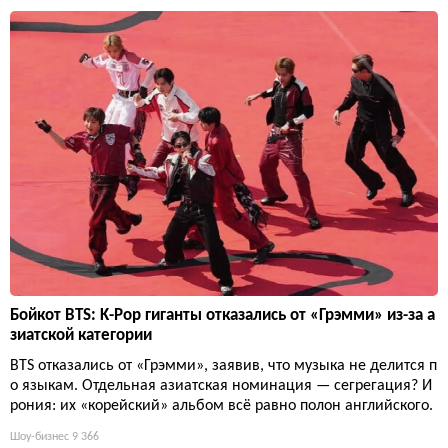
Бойкот BTS: K-Pop гиганты отказались от «Грэмми» из-за а
зиатской категории
BTS отказались от «Грэмми», заявив, что музыка не делится п
о языкам. Отдельная азиатская номинация — сегрегация? И
рония: их «корейский» альбом всё равно полон английского.
Шоу-бизнес
9 366