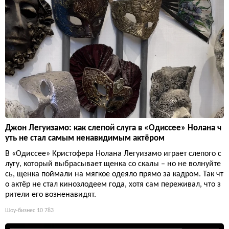
Джон Легуизамо: как слепой слуга в «Одиссее» Нолана ч
уть не стал самым ненавидимым актёром
В «Одиссее» Кристофера Нолана Легуизамо играет слепого с
лугу, который выбрасывает щенка со скалы – но не волнуйте
сь, щенка поймали на мягкое одеяло прямо за кадром. Так чт
о актёр не стал кинозлодеем года, хотя сам переживал, что з
рители его возненавидят.
Шоу-бизнес
10 783