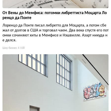
От Вены до Мемфиса: потомки либреттиста Моцарта Ло
ренцо да Понте
Лоренцо да Понте писал либретто для Моцарта, а потом сбе
жал от долгов в США и торговал чаем. Два века спустя его пот
омки сочиняют хиты в Мемфисе и Нэшвилле. Азарт никуда н
е делся.
Шоу-бизнес
4 158