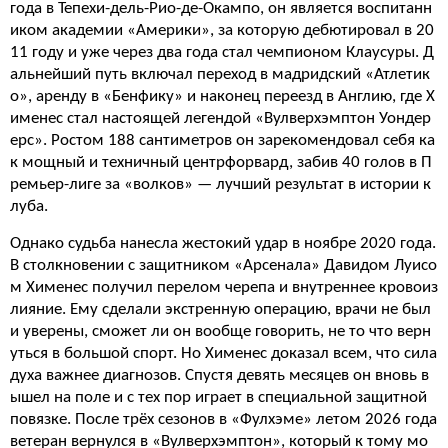
года в Тепехи-дель-Рио-де-Окампо, он является воспитанн
иком академии «Америки», за которую дебютировал в 20
11 году и уже через два года стал чемпионом Клаусуры. Д
альнейший путь включал переход в мадридский «Атлетик
о», аренду в «Бенфику» и наконец переезд в Англию, где Х
именес стал настоящей легендой «Вулверхэмптон Уондер
ерс». Ростом 188 сантиметров он зарекомендовал себя ка
к мощный и техничный центрфорвард, забив 40 голов в П
ремьер-лиге за «волков» — лучший результат в истории к
луба.
Однако судьба нанесла жестокий удар в ноябре 2020 года.
В столкновении с защитником «Арсенала» Давидом Луисо
м Хименес получил перелом черепа и внутреннее кровоиз
лияние. Ему сделали экстренную операцию, врачи не был
и уверены, сможет ли он вообще говорить, не то что верн
уться в большой спорт. Но Хименес доказал всем, что сила
духа важнее диагнозов. Спустя девять месяцев он вновь в
ышел на поле и с тех пор играет в специальной защитной
повязке. После трёх сезонов в «Фулхэме» летом 2026 года
ветеран вернулся в «Вулверхэмптон», который к тому мо