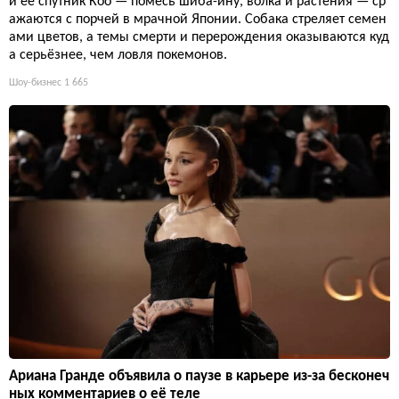
и её спутник Кoo — помесь шиба-ину, волка и растения — ср
ажаются с порчей в мрачной Японии. Собака стреляет семен
ами цветов, а темы смерти и перерождения оказываются куд
а серьёзнее, чем ловля покемонов.
Шоу-бизнес
1 665
Ариана Гранде объявила о паузе в карьере из-за бесконеч
ных комментариев о её теле