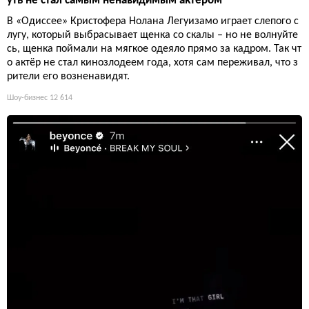
уть не стал самым ненавидимым актёром
В «Одиссее» Кристофера Нолана Легуизамо играет слепого с
лугу, который выбрасывает щенка со скалы – но не волнуйте
сь, щенка поймали на мягкое одеяло прямо за кадром. Так чт
о актёр не стал кинозлодеем года, хотя сам переживал, что з
рители его возненавидят.
Шоу-бизнес
12 614