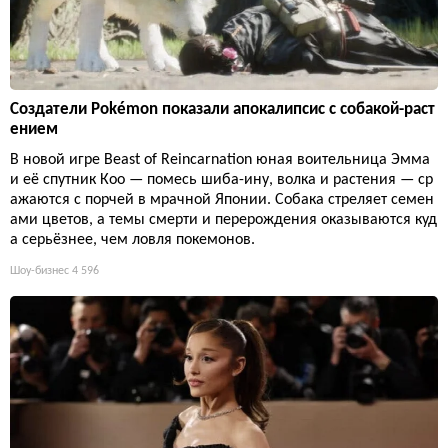
Создатели Pokémon показали апокалипсис с собакой-раст
ением
В новой игре Beast of Reincarnation юная воительница Эмма
и её спутник Кoo — помесь шиба-ину, волка и растения — ср
ажаются с порчей в мрачной Японии. Собака стреляет семен
ами цветов, а темы смерти и перерождения оказываются куд
а серьёзнее, чем ловля покемонов.
Шоу-бизнес
4 596