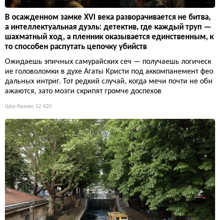
В осажденном замке XVI века разворачивается не битва,
а интеллектуальная дуэль: детектив, где каждый труп —
шахматный ход, а пленник оказывается единственным, к
то способен распутать цепочку убийств
Ожидаешь эпичных самурайских сеч — получаешь логическ
ие головоломки в духе Агаты Кристи под аккомпанемент фео
дальных интриг. Тот редкий случай, когда мечи почти не обн
ажаются, зато мозги скрипят громче доспехов
Шоу-бизнес
12 420