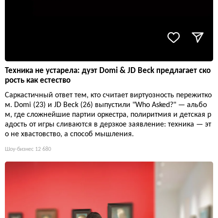
Техника не устарела: дуэт Domi & JD Beck предлагает ско
рость как естество
Саркастичный ответ тем, кто считает виртуозность пережитко
м. Domi (23) и JD Beck (26) выпустили "Who Asked?" — альбо
м, где сложнейшие партии оркестра, полиритмия и детская р
адость от игры сливаются в дерзкое заявление: техника — эт
о не хвастовство, а способ мышления.
Шоу-бизнес
12 680