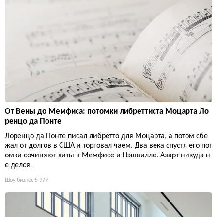
От Вены до Мемфиса: потомки либреттиста Моцарта Ло
ренцо да Понте
Лоренцо да Понте писал либретто для Моцарта, а потом сбе
жал от долгов в США и торговал чаем. Два века спустя его пот
омки сочиняют хиты в Мемфисе и Нэшвилле. Азарт никуда н
е делся.
Шоу-бизнес
5 979