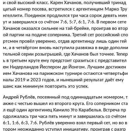
и свой высокий класс. Карен Хачанов, получивший тринад
цатый номер посева, встретился с аргентинцем Марко Тру
нгеллити. Поединок продлился три часа сорок девять мин
ут и завершился со счётом 7:6, 5:7, 6:1, 7:6. В первом сете
Хачанов оказался сильнее на тай-брейке, проиграв во втор
ой партии на подаче соперника. Третий сет российский спо
ртсмен провёл уверенно, отдав аргентинцу лишь один гей
м, а в четвёртом вновь наступила развязка в виде дополни
тельной серии розыгрышей, где Хачанов был точнее. Тепер
ь в третьем круге ему предстоит сразиться с представител
ем Нидерландов Йеспером де Йонгом. Лучшим достижен
ием Хачанова на парижском турнире остаются четвертьфи
налы 2019 и 2023 годов, и нынешний результат даёт ему
шанс как минимум повторить это успех.
Андрей Рублёв, посеянный под одиннадцатым номером, т
акже с честью вышел из второго круга. Его соперником ста
л ещё один аргентинец Камило Уго Карабелья. Встреча пр
одолжалась три часа пять минут и завершилась со счётом
6:1, 1:6, 6:3, 7:6. Рублёв уверенно взял первый сет, но во в
тором неожиданно уступил инициативу, проиграв с разгр