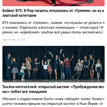
Бойкот BTS: K-Pop гиганты отказались от «Грэмми» из-за а
зиатской категории
BTS отказались от «Грэмми», заявив, что музыка не делится п
о языкам. Отдельная азиатская номинация — сегрегация? И
рония: их «корейский» альбом всё равно полон английского.
Шоу-бизнес
11 143
Тысяча мечтателей: открытый кастинг «Пробуждения вес
ны» побил все ожидания
Мюзикл о подростковом бунте снова собирает толпы: более т
ысячи человек пришли на открытый кастинг в Нью-Йорке, чт