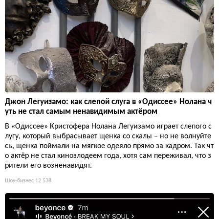
Джон Легуизамо: как слепой слуга в «Одиссее» Нолана ч
уть не стал самым ненавидимым актёром
В «Одиссее» Кристофера Нолана Легуизамо играет слепого с
лугу, который выбрасывает щенка со скалы – но не волнуйте
сь, щенка поймали на мягкое одеяло прямо за кадром. Так чт
о актёр не стал кинозлодеем года, хотя сам переживал, что з
рители его возненавидят.
Шоу-бизнес
12 538