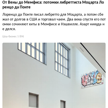
От Вены до Мемфиса: потомки либреттиста Моцарта Ло
ренцо да Понте
Лоренцо да Понте писал либретто для Моцарта, а потом сбе
жал от долгов в США и торговал чаем. Два века спустя его пот
омки сочиняют хиты в Мемфисе и Нэшвилле. Азарт никуда н
е делся.
Шоу-бизнес
5 896