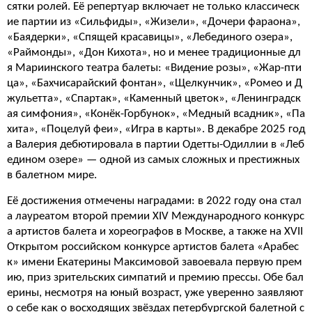
сятки ролей. Её репертуар включает не только классическ
ие партии из «Сильфиды», «Жизели», «Дочери фараона»,
«Баядерки», «Спящей красавицы», «Лебединого озера»,
«Раймонды», «Дон Кихота», но и менее традиционные дл
я Мариинского театра балеты: «Видение розы», «Жар-пти
ца», «Бахчисарайский фонтан», «Щелкунчик», «Ромео и Д
жульетта», «Спартак», «Каменный цветок», «Ленинградск
ая симфония», «Конёк-Горбунок», «Медный всадник», «Па
хита», «Поцелуй феи», «Игра в карты». В декабре 2025 год
а Валерия дебютировала в партии Одетты-Одиллии в «Леб
едином озере» — одной из самых сложных и престижных
в балетном мире.
Её достижения отмечены наградами: в 2022 году она стал
а лауреатом второй премии XIV Международного конкурс
а артистов балета и хореографов в Москве, а также на XVII
Открытом российском конкурсе артистов балета «Арабес
к» имени Екатерины Максимовой завоевала первую прем
ию, приз зрительских симпатий и премию прессы. Обе бал
ерины, несмотря на юный возраст, уже уверенно заявляют
о себе как о восходящих звёздах петербургской балетной с