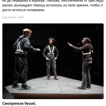
её до перерыва в карьере. Любовь, неотличимая от преследо
вания, вынуждает певицу исчезнуть из поля зрения, чтобы п
росто остаться человеком.
Шоу-бизнес
4 678
Смотрители Vessel.