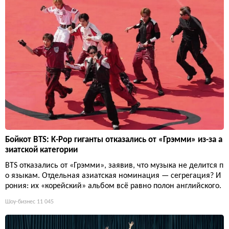
Бойкот BTS: K-Pop гиганты отказались от «Грэмми» из-за а
зиатской категории
BTS отказались от «Грэмми», заявив, что музыка не делится п
о языкам. Отдельная азиатская номинация — сегрегация? И
рония: их «корейский» альбом всё равно полон английского.
Шоу-бизнес
11 045