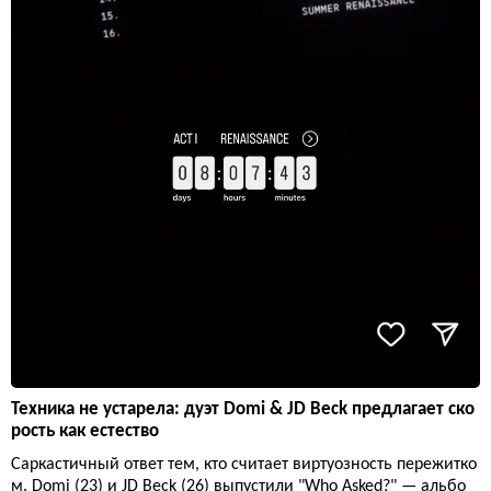
Техника не устарела: дуэт Domi & JD Beck предлагает ско
рость как естество
Саркастичный ответ тем, кто считает виртуозность пережитко
м. Domi (23) и JD Beck (26) выпустили "Who Asked?" — альбо