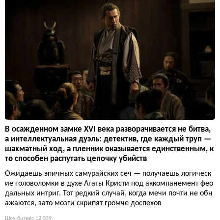
В осажденном замке XVI века разворачивается не битва,
а интеллектуальная дуэль: детектив, где каждый труп —
шахматный ход, а пленник оказывается единственным, к
то способен распутать цепочку убийств
Ожидаешь эпичных самурайских сеч — получаешь логическ
ие головоломки в духе Агаты Кристи под аккомпанемент фео
дальных интриг. Тот редкий случай, когда мечи почти не обн
ажаются, зато мозги скрипят громче доспехов
Шоу-бизнес
12 339