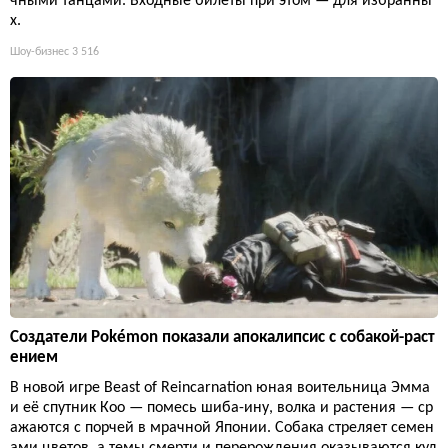
чными танцами. Входные билеты при этом — для избранны
х.
Шоу-бизнес
3 516
Создатели Pokémon показали апокалипсис с собакой-раст
ением
В новой игре Beast of Reincarnation юная воительница Эмма
и её спутник Кoo — помесь шиба-ину, волка и растения — ср
ажаются с порчей в мрачной Японии. Собака стреляет семен
ами цветов, а темы смерти и перерождения оказываются куд