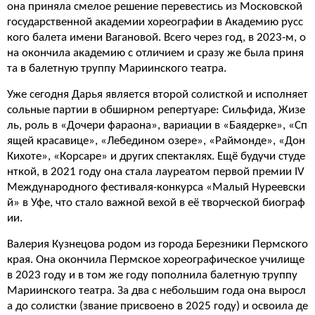
она приняла смелое решение перевестись из Московской
государственной академии хореографии в Академию русс
кого балета имени Вагановой. Всего через год, в 2023-м, о
на окончила академию с отличием и сразу же была приня
та в балетную труппу Мариинского театра.
Уже сегодня Дарья является второй солисткой и исполняет
сольные партии в обширном репертуаре: Сильфида, Жизе
ль, роль в «Дочери фараона», вариации в «Баядерке», «Сп
ящей красавице», «Лебедином озере», «Раймонде», «Дон
Кихоте», «Корсаре» и других спектаклях. Ещё будучи студе
нткой, в 2021 году она стала лауреатом первой премии IV
Международного фестиваля-конкурса «Малый Нуреевски
й» в Уфе, что стало важной вехой в её творческой биограф
ии.
Валерия Кузнецова родом из города Березники Пермского
края. Она окончила Пермское хореографическое училище
в 2023 году и в том же году пополнила балетную труппу
Мариинского театра. За два с небольшим года она выросл
а до солистки (звание присвоено в 2025 году) и освоила де