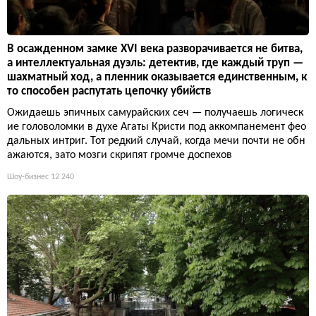
В осажденном замке XVI века разворачивается не битва,
а интеллектуальная дуэль: детектив, где каждый труп —
шахматный ход, а пленник оказывается единственным, к
то способен распутать цепочку убийств
Ожидаешь эпичных самурайских сеч — получаешь логическ
ие головоломки в духе Агаты Кристи под аккомпанемент фео
дальных интриг. Тот редкий случай, когда мечи почти не обн
ажаются, зато мозги скрипят громче доспехов
Шоу-бизнес
12 240