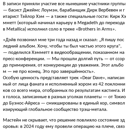
В записи приняли участие все нынешние участники группы
— басист Джеймс Лоумэн, барабанщик Дирк Вербевен и г
итарист Тэйлор Хэм — а также специальные гости: Кирк Хэ
мметт (который начинал карьеру в Megadeth до перехода
в Metallica) исполнил соло в треке «Brothers in Arms».
«Дэйв позвонил мне три года назад и сказал: „Я пишу пос
ледний альбом. Хочу, чтобы ты был частью этого круга",
— поделился Хэмметт в видеообращении, показанном на
пресс-конференции. — Мы прошли долгий путь — от ссор
до примирения, от конкуренции до уважения. Этот альбо
м — не про конец. Это про завершённость».
Особую ценность представляет трек «Dear Dave», написан
ный от лица фаната и исполненный хором из 42 поклонни
ков со всего мира, отобранных по результатам кастинга. И
х голоса, записанные в разных уголках планеты — от Токио
до Буэнос-Айреса — смикшированы в единый хор, символ
изирующий глобальное сообщество трэш-метала.
Мастейн не скрывает, что решение повлияло состояние зд
оровья: в 2024 году ему провели операцию на плече, связ