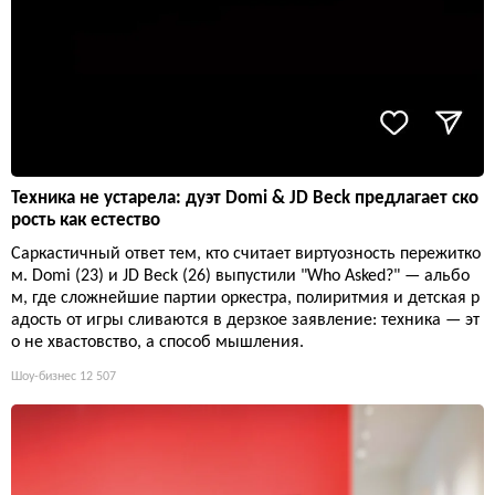
Техника не устарела: дуэт Domi & JD Beck предлагает ско
рость как естество
Саркастичный ответ тем, кто считает виртуозность пережитко
м. Domi (23) и JD Beck (26) выпустили "Who Asked?" — альбо
м, где сложнейшие партии оркестра, полиритмия и детская р
адость от игры сливаются в дерзкое заявление: техника — эт
о не хвастовство, а способ мышления.
Шоу-бизнес
12 507