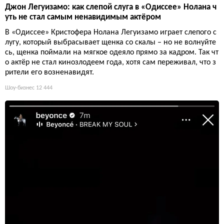
Джон Легуизамо: как слепой слуга в «Одиссее» Нолана ч
уть не стал самым ненавидимым актёром
В «Одиссее» Кристофера Нолана Легуизамо играет слепого с
лугу, который выбрасывает щенка со скалы – но не волнуйте
сь, щенка поймали на мягкое одеяло прямо за кадром. Так чт
о актёр не стал кинозлодеем года, хотя сам переживал, что з
рители его возненавидят.
Шоу-бизнес
12 444