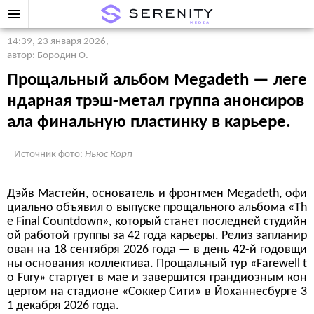
14:39, 23 января 2026
,
автор: Бородин О.
Прощальный альбом Megadeth — леге
ндарная трэш-метал группа анонсиров
ала финальную пластинку в карьере.
Источник фото:
Ньюс Корп
Дэйв Мастейн, основатель и фронтмен Megadeth, офи
циально объявил о выпуске прощального альбома «Th
e Final Countdown», который станет последней студийн
ой работой группы за 42 года карьеры. Релиз запланир
ован на 18 сентября 2026 года — в день 42-й годовщи
ны основания коллектива. Прощальный тур «Farewell t
o Fury» стартует в мае и завершится грандиозным кон
цертом на стадионе «Соккер Сити» в Йоханнесбурге 3
1 декабря 2026 года.