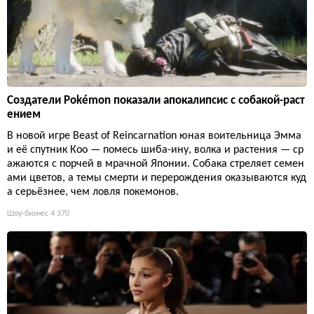
Создатели Pokémon показали апокалипсис с собакой-раст
ением
В новой игре Beast of Reincarnation юная воительница Эмма
и её спутник Кoo — помесь шиба-ину, волка и растения — ср
ажаются с порчей в мрачной Японии. Собака стреляет семен
ами цветов, а темы смерти и перерождения оказываются куд
а серьёзнее, чем ловля покемонов.
Шоу-бизнес
4 370