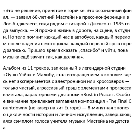
«Это не решение, принятое в горячке. Это осознанный фин
ал, — заявил 68-летний Мастейн на пресс-конференции в
Лос-Анджелесе, сидя рядом с гитарой «Джексон» 1985 го
да выпуска. — Я прожил жизнь в дороге, на сцене, в студи
и. Но тело помнит каждый час в автобусе, каждый перело
м после падения с мотоцикла, каждый нервный срыв пере
д записью. Пришло время сказать „спасибо" и уйти, пока
музыка ещё звучит так, как должна».
Альбом из 11 треков, записанный в легендарной студии
«Оушн Уэйв» в Малибу, стал возвращением к корням: зде
сь нет экспериментов с электроникой или кроссоверов —
только чистый, агрессивный трэш с элементами прогресси
в-метала, характерными для эпохи «Rust in Peace». Особо
е внимание привлекает заглавная композиция «The Final C
ountdown» (не кавер на хит Europe) — 8-минутная эпопея
о цикличности истории и личном искуплении, завершающ
аяся сэмплом голоса учителя музыки Мастейна из детств
а.