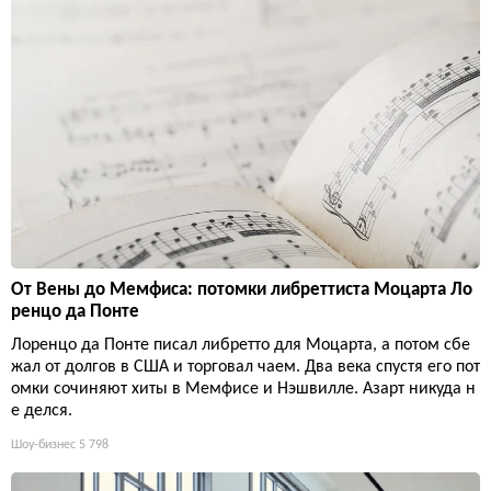
От Вены до Мемфиса: потомки либреттиста Моцарта Ло
ренцо да Понте
Лоренцо да Понте писал либретто для Моцарта, а потом сбе
жал от долгов в США и торговал чаем. Два века спустя его пот
омки сочиняют хиты в Мемфисе и Нэшвилле. Азарт никуда н
е делся.
Шоу-бизнес
5 798