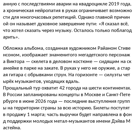
анную с последствиями аварии на квадроцикле 2019 года,
а хроническая нейропатия в руках ограничивает возможно
сти для многочасовых репетиций. Однако главной причин
ой он называет духовное завершение пути: «Я сказал всё,
что хотел сказать через музыку. Осталось только поблагод
арить».
Обложка альбома, созданная художником Райаном Стиве
нсоном, изображает знаменитого мегадетского персонаж
а Виктора — скелета в деловом костюме — сидящим на ск
амейке в парке на закате. В руках у него не оружие, а стар
ая гитара с обрывками струн. На горизонте — силуэты чет
ырёх музыкантов, уходящих вдаль.
Прощальный тур охватит 42 города на шести континентах.
В России запланированы концерты в Москве и Санкт-Пете
рбурге в июне 2026 года — последние выступления групп
ы на территории страны за всю историю. Билеты поступят
в продажу 1 марта; часть выручки будет направлена в фон
д поддержки молодых метал-музыкантов имени Дэйва М
астейна.