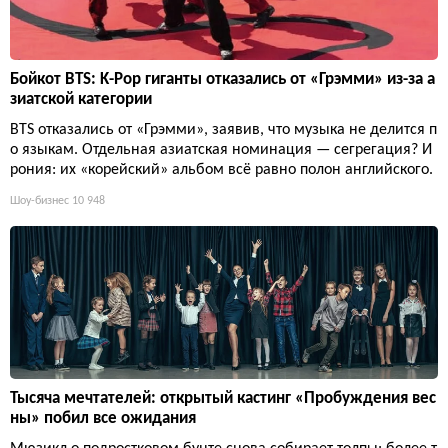
Бойкот BTS: K-Pop гиганты отказались от «Грэмми» из-за а
зиатской категории
BTS отказались от «Грэмми», заявив, что музыка не делится п
о языкам. Отдельная азиатская номинация — сегрегация? И
рония: их «корейский» альбом всё равно полон английского.
Шоу-бизнес
10 948
Тысяча мечтателей: открытый кастинг «Пробуждения вес
ны» побил все ожидания