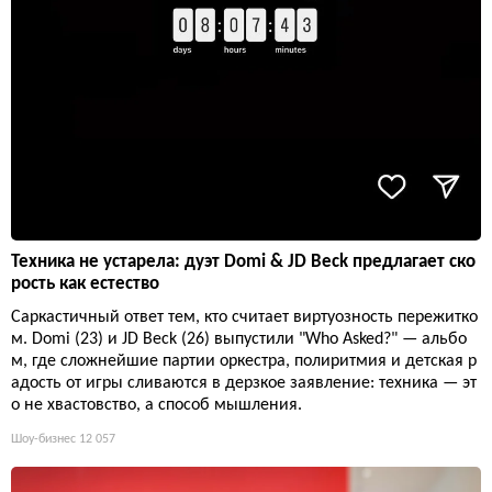
Техника не устарела: дуэт Domi & JD Beck предлагает ско
рость как естество
Саркастичный ответ тем, кто считает виртуозность пережитко
м. Domi (23) и JD Beck (26) выпустили "Who Asked?" — альбо
м, где сложнейшие партии оркестра, полиритмия и детская р
адость от игры сливаются в дерзкое заявление: техника — эт
о не хвастовство, а способ мышления.
Шоу-бизнес
12 057