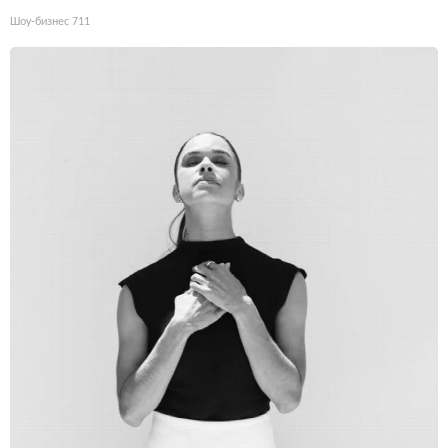
Шоу-бизнес
711