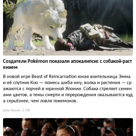
Создатели Pokémon показали апокалипсис с собакой-раст
ением
В новой игре Beast of Reincarnation юная воительница Эмма
и её спутник Кoo — помесь шиба-ину, волка и растения — ср
ажаются с порчей в мрачной Японии. Собака стреляет семен
ами цветов, а темы смерти и перерождения оказываются куд
а серьёзнее, чем ловля покемонов.
Шоу-бизнес
3 706