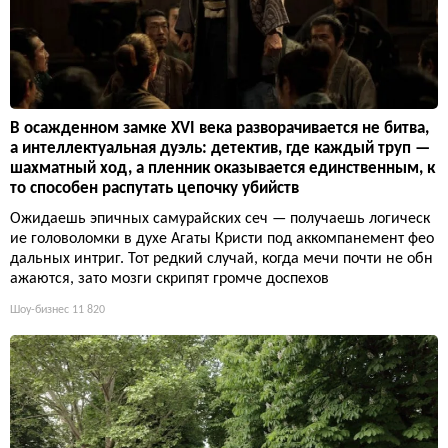
В осажденном замке XVI века разворачивается не битва,
а интеллектуальная дуэль: детектив, где каждый труп —
шахматный ход, а пленник оказывается единственным, к
то способен распутать цепочку убийств
Ожидаешь эпичных самурайских сеч — получаешь логическ
ие головоломки в духе Агаты Кристи под аккомпанемент фео
дальных интриг. Тот редкий случай, когда мечи почти не обн
ажаются, зато мозги скрипят громче доспехов
Шоу-бизнес
11 820