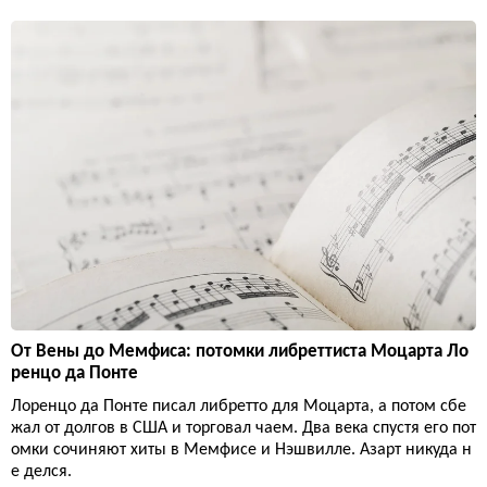
От Вены до Мемфиса: потомки либреттиста Моцарта Ло
ренцо да Понте
Лоренцо да Понте писал либретто для Моцарта, а потом сбе
жал от долгов в США и торговал чаем. Два века спустя его пот
омки сочиняют хиты в Мемфисе и Нэшвилле. Азарт никуда н
е делся.