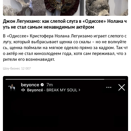
Джон Легуизамо: как слепой слуга в «Одиссее» Нолана ч
уть не стал самым ненавидимым актёром
В «Одиссее» Кристофера Нолана Легуизамо играет слепого с
лугу, который выбрасывает щенка со скалы – но не волнуйте
сь, щенка поймали на мягкое одеяло прямо за кадром. Так чт
о актёр не стал кинозлодеем года, хотя сам переживал, что з
рители его возненавидят.
Шоу-бизнес
12 007