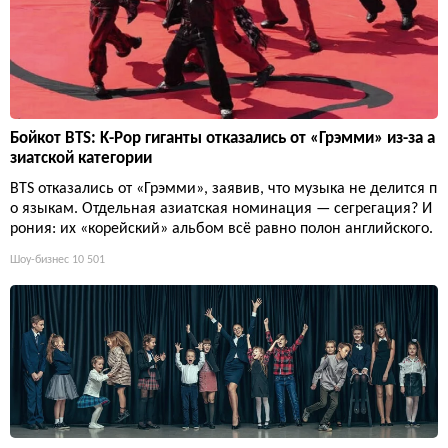
Бойкот BTS: K-Pop гиганты отказались от «Грэмми» из-за а
зиатской категории
BTS отказались от «Грэмми», заявив, что музыка не делится п
о языкам. Отдельная азиатская номинация — сегрегация? И
рония: их «корейский» альбом всё равно полон английского.
Шоу-бизнес
10 501