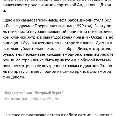
авших своего рода визитной карточкой Анджелины Джол
и.
Одной из самых запоминающихся работ Джоли стала рол
ь Лизы в драме «Прерванная жизнь» (1999 год). За эту ро
ль психически неуравновешенной пациентки психиатричес
кой клиники актриса была удостоена премии «Оскар» в но
минации «Лучшая женская роль второго плана». Джоли н
астолько убедительно вжилась в образ Лизы, что зритель
буквально переживает каждый эмоциональный всплеск ге
роини, ее стремление быть принятой и любимой всем ми
ром, несмотря на ее внутренние травмы и диагноз. Эта ро
ль по праву считается одной из самых ярких в фильмогра
фии Джоли.
Кадр из фильма "Лазурный берег"
Источник фото:
Universal Pictures
Не менее впечатляющей стала и работа актрисы в картине