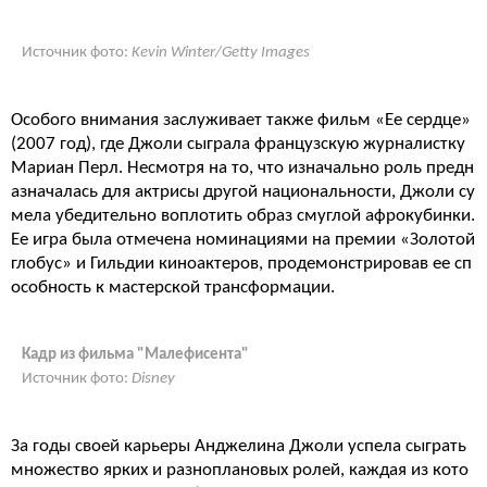
Источник фото:
Kevin Winter/Getty Images
Особого внимания заслуживает также фильм «Ее сердце»
(2007 год), где Джоли сыграла французскую журналистку
Мариан Перл. Несмотря на то, что изначально роль предн
азначалась для актрисы другой национальности, Джоли су
мела убедительно воплотить образ смуглой афрокубинки.
Ее игра была отмечена номинациями на премии «Золотой
глобус» и Гильдии киноактеров, продемонстрировав ее сп
особность к мастерской трансформации.
Кадр из фильма "Малефисента"
Источник фото:
Disney
За годы своей карьеры Анджелина Джоли успела сыграть
множество ярких и разноплановых ролей, каждая из кото