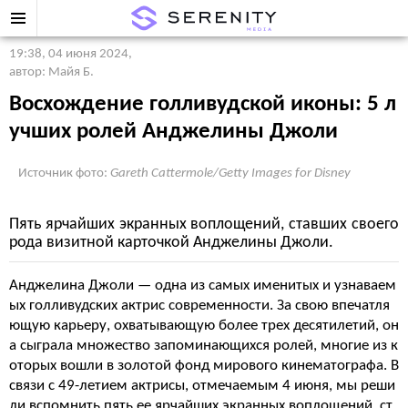
19:38, 04 июня 2024
,
автор: Майя Б.
Восхождение голливудской иконы: 5 л
учших ролей Анджелины Джоли
Источник фото:
Gareth Cattermole/Getty Images for Disney
Пять ярчайших экранных воплощений, ставших своего
рода визитной карточкой Анджелины Джоли.
Анджелина Джоли — одна из самых именитых и узнаваем
ых голливудских актрис современности. За свою впечатля
ющую карьеру, охватывающую более трех десятилетий, он
а сыграла множество запоминающихся ролей, многие из к
оторых вошли в золотой фонд мирового кинематографа. В
связи с 49-летием актрисы, отмечаемым 4 июня, мы реши
ли вспомнить пять ее ярчайших экранных воплощений, ст