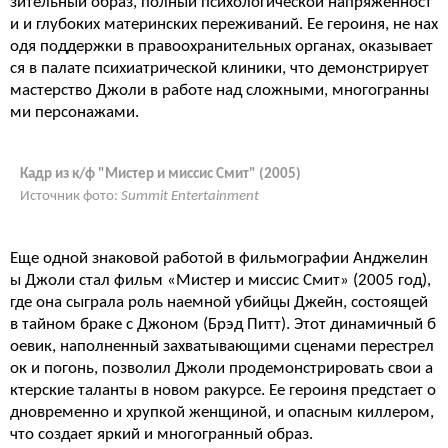
зительный образ, полный психологической напряженност
и и глубоких материнских переживаний. Ее героиня, не нах
одя поддержки в правоохранительных органах, оказывает
ся в палате психиатрической клиники, что демонстрирует
мастерство Джоли в работе над сложными, многогранны
ми персонажами.
Кадр из к/ф "Мистер и миссис Смит" (2005)
Источник фото:
Summit Entertainment
Еще одной знаковой работой в фильмографии Анджелин
ы Джоли стал фильм «Мистер и миссис Смит» (2005 год),
где она сыграла роль наемной убийцы Джейн, состоящей
в тайном браке с Джоном (Брэд Питт). Этот динамичный б
оевик, наполненный захватывающими сценами перестрел
ок и погонь, позволил Джоли продемонстрировать свои а
ктерские таланты в новом ракурсе. Ее героиня предстает о
дновременно и хрупкой женщиной, и опасным киллером,
что создает яркий и многогранный образ.