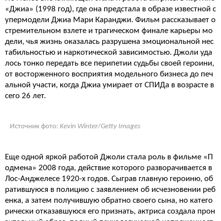
«Джиа» (1998 год), где она предстала в образе известной с
упермодели Джиа Мари Каранджи. Фильм рассказывает о
стремительном взлете и трагическом финале карьеры мо
дели, чья жизнь оказалась разрушена эмоциональной нес
табильностью и наркотической зависимостью. Джоли уда
лось тонко передать все перипетии судьбы своей героини,
от восторженного восприятия модельного бизнеса до печ
альной участи, когда Джиа умирает от СПИДа в возрасте в
сего 26 лет.
Источник фото:
Kevin Winter/Getty Images
Еще одной яркой работой Джоли стала роль в фильме «П
одмена» 2008 года, действие которого разворачивается в
Лос-Анджелесе 1920-х годов. Сыграв главную героиню, об
ратившуюся в полицию с заявлением об исчезновении реб
енка, а затем получившую обратно своего сына, но катего
рически отказавшуюся его признать, актриса создала прон