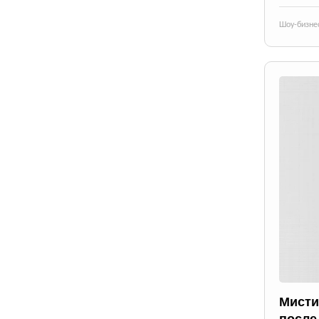
Шоу-бизне
Мисти