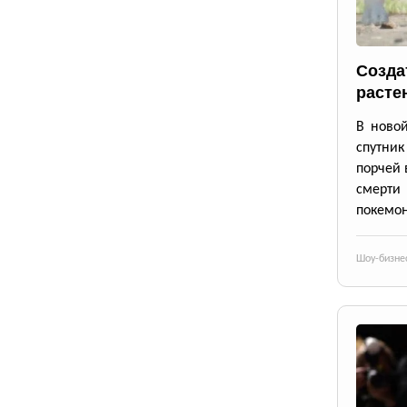
Созда
расте
В новой
спутник
порчей 
смерти
покемон
Шоу-бизне