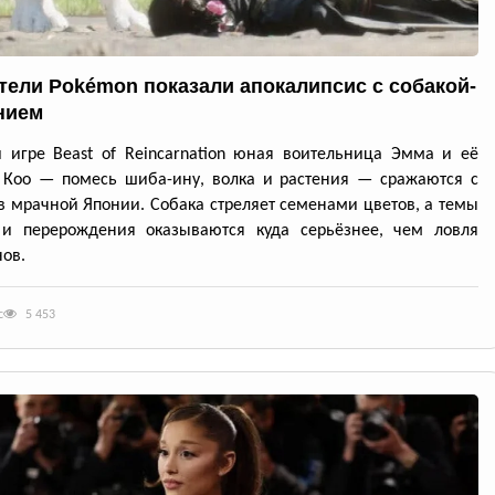
тели Pokémon показали апокалипсис с собакой-
нием
 игре Beast of Reincarnation юная воительница Эмма и её
 Кoo — помесь шиба-ину, волка и растения — сражаются с
в мрачной Японии. Собака стреляет семенами цветов, а темы
 и перерождения оказываются куда серьёзнее, чем ловля
ов.
с
5 453