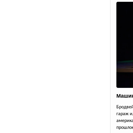
Машин
Бродве
гараж и
америк
прошлое