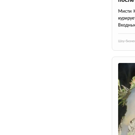
после
Мисти К
курируе
Входные
Шоу-бизне