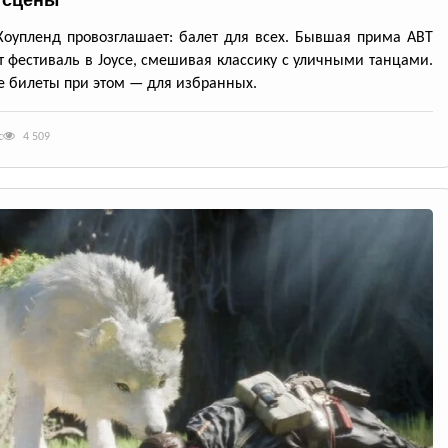
 сцены
оупленд провозглашает: балет для всех. Бывшая прима ABT
т фестиваль в Joyce, смешивая классику с уличными танцами.
 билеты при этом — для избранных.
с
4 509