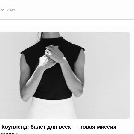
с
2 449
 Коупленд: балет для всех — новая миссия