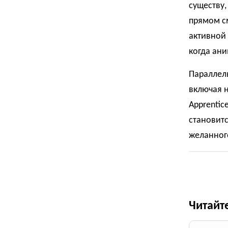
существу,
прямом см
активной 
когда ани
Параллель
включая н
Apprentic
становитс
желанног
Читайт