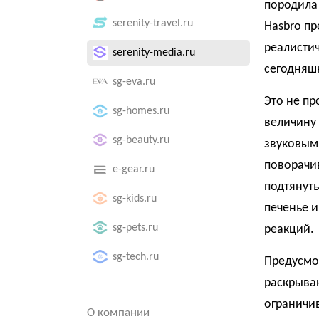
породила 
serenity-travel.ru
Hasbro пр
реалисти
serenity-media.ru
сегодняш
sg-eva.ru
Это не пр
sg-homes.ru
величину
sg-beauty.ru
звуковыми
поворачив
e-gear.ru
подтянуть
sg-kids.ru
печенье и
sg-pets.ru
реакций.
sg-tech.ru
Предусмот
раскрыва
ограничив
О компании