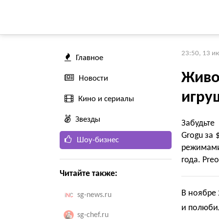
23:50, 13 и
Главное
Живо
Новости
игру
Кино и сериалы
Звезды
Забудьте
Grogu за
Шоу-бизнес
режимами
года. Preo
Читайте также:
В ноябре 
sg-news.ru
и полюбил
sg-chef.ru