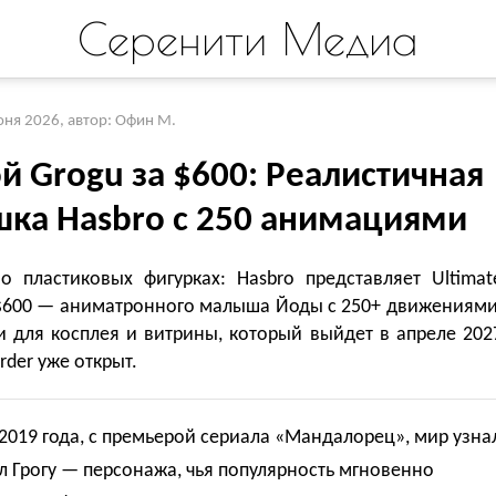
Серенити Медиа
юня 2026
,
автор: Офин М.
й Grogu за $600: Реалистичная
шка Hasbro с 250 анимациями
 о пластиковых фигурках: Hasbro представляет Ultimat
 $600 — аниматронного малыша Йоды с 250+ движениями
 для косплея и витрины, который выйдет в апреле 202
rder уже открыт.
2019 года, с премьерой сериала «Мандалорец», мир узна
 Грогу — персонажа, чья популярность мгновенно