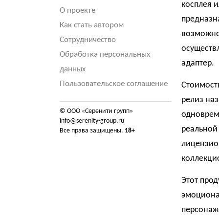
косплея и
О проекте
предназна
Как стать автором
возможно
Сотрудничество
осуществл
Обработка персональных
адаптер.
данных
Пользовательское соглашение
Стоимость
релиз наз
© ООО «Серенити групп»
одноврем
info@serenity-group.ru
реальной
Все права защищены.
18+
лицензио
коллекци
Этот прод
эмоциона
персонаже