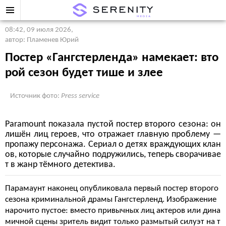
08:42, 09 июля 2026
,
автор: Пламенев Юрий
Постер «Гангстерленда» намекает: вто
рой сезон будет тише и злее
Источник фото:
Press service
Paramount показала пустой постер второго сезона: он
лишён лиц героев, что отражает главную проблему —
пропажу персонажа. Сериал о детях враждующих клан
ов, которые случайно подружились, теперь сворачивае
т в жанр тёмного детектива.
Парамаунт наконец опубликовала первый постер второго
сезона криминальной драмы Гангстерленд. Изображение
нарочито пустое: вместо привычных лиц актеров или дина
мичной сцены зритель видит только размытый силуэт на т