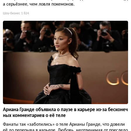
а серьёзнее, чем ловля покемонов.
Шоу-бизнес
1 824
Ариана Гранде объявила о паузе в карьере из-за бесконеч
ных комментариев о её теле
Фанаты так «заботились» о теле Арианы Гранде, что довели
её до перерыва в карьере. Любовь, неотличимая от преследо