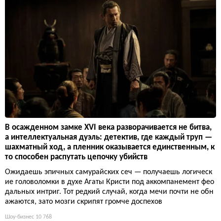
В осажденном замке XVI века разворачивается не битва,
а интеллектуальная дуэль: детектив, где каждый труп —
шахматный ход, а пленник оказывается единственным, к
то способен распутать цепочку убийств
Ожидаешь эпичных самурайских сеч — получаешь логическ
ие головоломки в духе Агаты Кристи под аккомпанемент фео
дальных интриг. Тот редкий случай, когда мечи почти не обн
ажаются, зато мозги скрипят громче доспехов
Шоу-бизнес
10 768