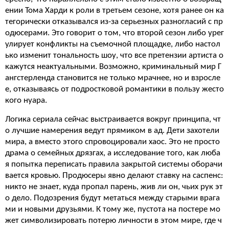
ении Тома Харди к роли в третьем сезоне, хотя ранее он ка
тегорически отказывался из-за серьезных разногласий с пр
одюсерами. Это говорит о том, что второй сезон либо урег
улирует конфликты на съемочной площадке, либо настол
ько изменит тональность шоу, что все претензии артиста о
кажутся неактуальными. Возможно, криминальный мир Г
ангстерленда становится не только мрачнее, но и взросле
е, отказываясь от подростковой романтики в пользу жесто
кого нуара.
Логика сериала сейчас выстраивается вокруг принципа, чт
о лучшие намерения ведут прямиком в ад. Дети захотели
мира, а вместо этого спровоцировали хаос. Это не просто
драма о семейных дрязгах, а исследование того, как люба
я попытка переписать правила закрытой системы оборачи
вается кровью. Продюсеры явно делают ставку на саспенс:
никто не знает, куда пропал парень, жив ли он, чьих рук эт
о дело. Подозрения будут метаться между старыми врага
ми и новыми друзьями. К тому же, пустота на постере мо
жет символизировать потерю личности в этом мире, где ч