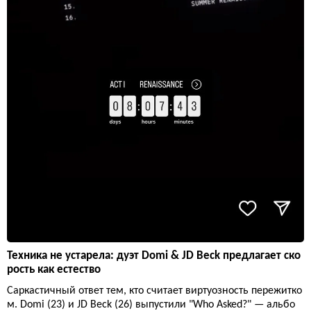
Техника не устарела: дуэт Domi & JD Beck предлагает ско
рость как естество
Саркастичный ответ тем, кто считает виртуозность пережитко
м. Domi (23) и JD Beck (26) выпустили "Who Asked?" — альбо