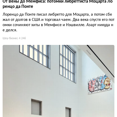
От Вены до Мемфиса: потомки либреттиста Моцарта Ло
ренцо да Понте
Лоренцо да Понте писал либретто для Моцарта, а потом сбе
жал от долгов в США и торговал чаем. Два века спустя его пот
омки сочиняют хиты в Мемфисе и Нэшвилле. Азарт никуда н
е делся.
Шоу-бизнес
4 246