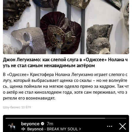
Джон Легуизамо: как слепой слуга в «Одиссее» Нолана ч
уть не стал самым ненавидимым актёром
В «Одиссее» Кристофера Нолана Легуизамо играет слепого с
лугу, который выбрасывает щенка со скалы – но не волнуйте
сь, щенка поймали на мягкое одеяло прямо за кадром. Так чт
о актёр не стал кинозлодеем года, хотя сам переживал, что з
рители его возненавидят.
Шоу-бизнес
10 879