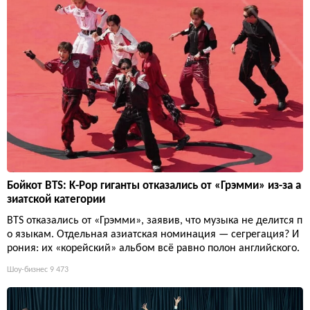
Бойкот BTS: K-Pop гиганты отказались от «Грэмми» из-за а
зиатской категории
BTS отказались от «Грэмми», заявив, что музыка не делится п
о языкам. Отдельная азиатская номинация — сегрегация? И
рония: их «корейский» альбом всё равно полон английского.
Шоу-бизнес
9 473