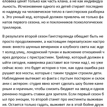
еловека ценят только как часть клана, а не как индивидуа
льность. Исчезновение одного из детей стирает последню
ю надежду на человеческое тепло в гангстерских разборка
х. Это умный ход, который должен привлечь не только фа
натов первого сезона, но и поклонников психологических
триллеров.
В результате второй сезон Гангстерленда обещает быть не
просто продолжением, а настоящим перезапуском настро
ения: вместо шумных вечеринок и клубного света нас жде
т холод улиц, лондонский туман и выяснение отношений ч
ерез допросы с пристрастием. Трейлер, который должен в
ыйти сегодня, наверняка расставит все точки над i, но уже
сейчас ясно: это будет история о том, как одна ошибка раз
рушает все мосты, которые с таким трудом строили дети.
Наблюдение вытекает из факта с пустым постером и склок
ами с актером: студия явно хочет сделать шоу более каме
рным и мрачным, чтобы снизить бюджет на звезд и однов
ременно поднять ставки для зрителя. Если первый сезон б
ыл про эмоции, то второй станет про инстинкты выживан
ия. Остается только гадать, выживет ли в этой бойне друж