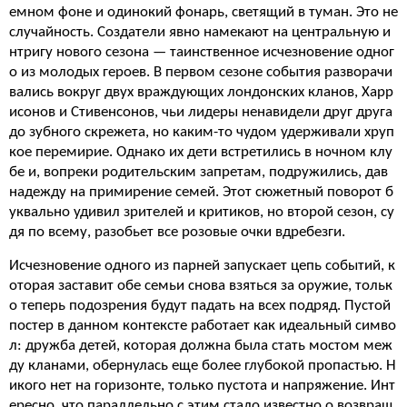
емном фоне и одинокий фонарь, светящий в туман. Это не
случайность. Создатели явно намекают на центральную и
нтригу нового сезона — таинственное исчезновение одног
о из молодых героев. В первом сезоне события разворачи
вались вокруг двух враждующих лондонских кланов, Харр
исонов и Стивенсонов, чьи лидеры ненавидели друг друга
до зубного скрежета, но каким-то чудом удерживали хруп
кое перемирие. Однако их дети встретились в ночном клу
бе и, вопреки родительским запретам, подружились, дав
надежду на примирение семей. Этот сюжетный поворот б
уквально удивил зрителей и критиков, но второй сезон, су
дя по всему, разобьет все розовые очки вдребезги.
Исчезновение одного из парней запускает цепь событий, к
оторая заставит обе семьи снова взяться за оружие, тольк
о теперь подозрения будут падать на всех подряд. Пустой
постер в данном контексте работает как идеальный симво
л: дружба детей, которая должна была стать мостом меж
ду кланами, обернулась еще более глубокой пропастью. Н
икого нет на горизонте, только пустота и напряжение. Инт
ересно, что параллельно с этим стало известно о возвращ