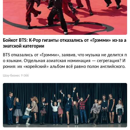
Бойкот BTS: K-Pop гиганты отказались от «Грэмми» из-за а
зиатской категории
BTS отказались от «Грэмми», заявив, что музыка не делится п
о языкам. Отдельная азиатская номинация — сегрегация? И
рония: их «корейский» альбом всё равно полон английского.
Шоу-бизнес
9 066