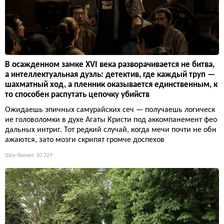
В осажденном замке XVI века разворачивается не битва,
а интеллектуальная дуэль: детектив, где каждый труп —
шахматный ход, а пленник оказывается единственным, к
то способен распутать цепочку убийств
Ожидаешь эпичных самурайских сеч — получаешь логическ
ие головоломки в духе Агаты Кристи под аккомпанемент фео
дальных интриг. Тот редкий случай, когда мечи почти не обн
ажаются, зато мозги скрипят громче доспехов
Шоу-бизнес
10 329