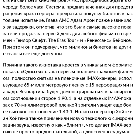
сть на сайт сети кинотеатров AMC, приходилось ждать в о
череди более часа. Система, предназначенная для предотв
ращения краха сервера, превратила покупку билетов в нас
тоящее испытание. Глава AMC Адам Арон позже извинилс
я за задержки, отметив, что это были самые высокие пока
затели продаж за первый день для любого фильма со вре
мен «Тейлор Свифт: The Eras Tour» и «Ренессанс» Бейонсе.
При этом он подчеркнул, что миллионы билетов на други
е сеансы все еще доступны.
Причина такого ажиотажа кроется в уникальном формате
показа. «Одиссея» стала первым полнометражным фильм
ом, полностью снятым на пленочные IMAX-камеры, испол
ьзующие 65-миллиметровую пленку с 15 перфорациями н
а кадр. Вся картина будет демонстрироваться в расширенн
ом соотношении сторон 1.90:1, а на отдельных IMAX-пока
зах с 70-миллиметровой пленкой зрители увидят еще бол
ее высокое соотношение 1.43:1. Нолан и оператор Хойте в
ан Хойтема также применили новую технологию синхрони
зации звука, известную как «блимп», что делает IMAX-вер
сию не просто предпочтительной, а единственно задуман