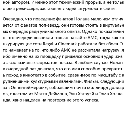
ной автором. Именно этот технический прорыв, а не тольк
о имя режиссера, заставляет людей штурмовать сайты.
Очевидно, что поведение фанатов Нолана мало чем отлич
ается от фанатов поп-звезд: они готовы стоять в виртуальн
ых очередях ради уникального опыта. Однако показательн
о, что очереди возникли только на сайте AMC, тогда как ко
нкурирующие сети Regal и Cinemark работали без сбоев. Э
то намекает на то, что либо AMC не рассчитала нагрузку, л
ибо именно на их площадку пришелся основной удар из-з
а эксклюзивных форматов показа. В любом случае, Нолан
в очередной раз доказал, что его имя способно превратит
ь поход в кинотеатр в событие, сравнимое по масштабу с к
рупнейшими культурными явлениями. Фильм, следующий
за «Оппенгеймером», собравшим почти миллиард доллар
ов, с кастом из Мэтта Деймона, Энн Хэтэуэй и Тома Холла
нда, явно нацелен на повторение этого успеха.