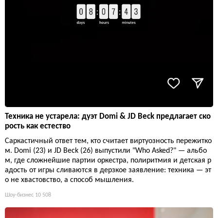
Техника не устарела: дуэт Domi & JD Beck предлагает ско
рость как естество
Саркастичный ответ тем, кто считает виртуозность пережитко
м. Domi (23) и JD Beck (26) выпустили "Who Asked?" — альбо
м, где сложнейшие партии оркестра, полиритмия и детская р
адость от игры сливаются в дерзкое заявление: техника — эт
о не хвастовство, а способ мышления.
Шоу-бизнес
10 508