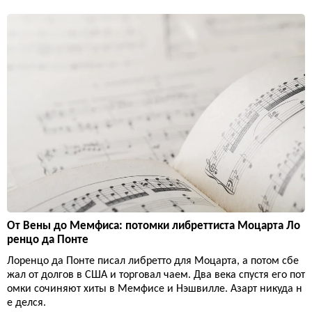
От Вены до Мемфиса: потомки либреттиста Моцарта Ло
ренцо да Понте
Лоренцо да Понте писал либретто для Моцарта, а потом сбе
жал от долгов в США и торговал чаем. Два века спустя его пот
омки сочиняют хиты в Мемфисе и Нэшвилле. Азарт никуда н
е делся.