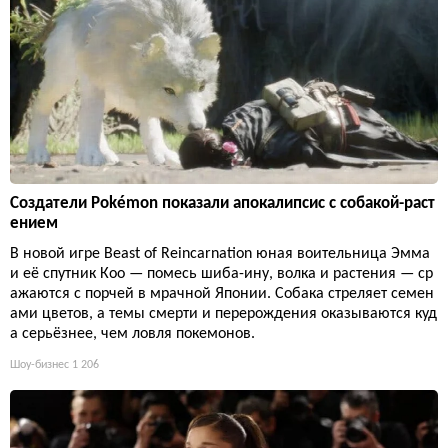
Создатели Pokémon показали апокалипсис с собакой-раст
ением
В новой игре Beast of Reincarnation юная воительница Эмма
и её спутник Кoo — помесь шиба-ину, волка и растения — ср
ажаются с порчей в мрачной Японии. Собака стреляет семен
ами цветов, а темы смерти и перерождения оказываются куд
а серьёзнее, чем ловля покемонов.
Шоу-бизнес
1 206