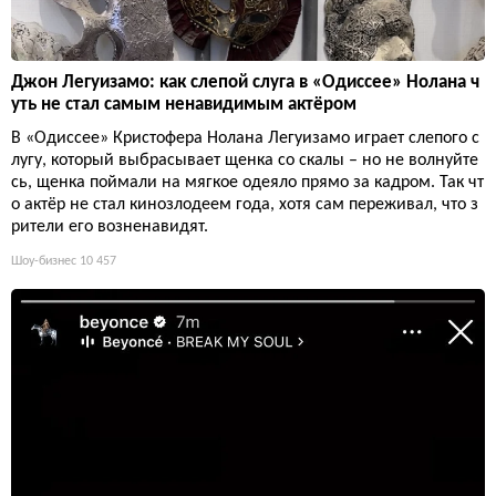
Джон Легуизамо: как слепой слуга в «Одиссее» Нолана ч
уть не стал самым ненавидимым актёром
В «Одиссее» Кристофера Нолана Легуизамо играет слепого с
лугу, который выбрасывает щенка со скалы – но не волнуйте
сь, щенка поймали на мягкое одеяло прямо за кадром. Так чт
о актёр не стал кинозлодеем года, хотя сам переживал, что з
рители его возненавидят.
Шоу-бизнес
10 457