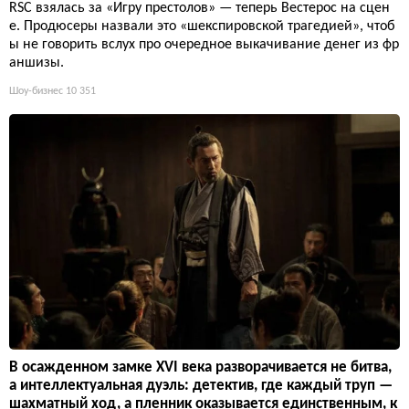
RSC взялась за «Игру престолов» — теперь Вестерос на сцен
е. Продюсеры назвали это «шекспировской трагедией», чтоб
ы не говорить вслух про очередное выкачивание денег из фр
аншизы.
Шоу-бизнес
10 351
В осажденном замке XVI века разворачивается не битва,
а интеллектуальная дуэль: детектив, где каждый труп —
шахматный ход, а пленник оказывается единственным, к