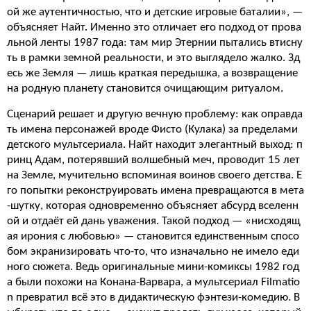
ой же аутентичностью, что и детские игровые баталии», —
объясняет Найт. Именно это отличает его подход от прова
льной ленты 1987 года: там мир Этернии пытались втисну
ть в рамки земной реальности, и это выглядело жалко. Зд
есь же Земля — лишь краткая передышка, а возвращение
на родную планету становится очищающим ритуалом.
Сценарий решает и другую вечную проблему: как оправда
ть имена персонажей вроде Фисто (Кулака) за пределами
детского мультсериала. Найт находит элегантный выход: п
ринц Адам, потерявший волшебный меч, проводит 15 лет
на Земле, мучительно вспоминая воинов своего детства. Е
го попытки реконструировать имена превращаются в мета
-шутку, которая одновременно объясняет абсурд вселенн
ой и отдаёт ей дань уважения. Такой подход — «нисходящ
ая ирония с любовью» — становится единственным спосо
бом экранизировать что-то, что изначально не имело еди
ного сюжета. Ведь оригинальные мини-комиксы 1982 год
а были похожи на Конана-Варвара, а мультсериал Filmatio
n превратил всё это в дидактическую фэнтези-комедию. В