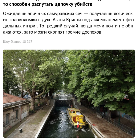
то способен распутать цепочку убийств
Ожидаешь эпичных самурайских сеч — получаешь логическ
ие головоломки в духе Агаты Кристи под аккомпанемент фео
дальных интриг. Тот редкий случай, когда мечи почти не обн
ажаются, зато мозги скрипят громче доспехов
Шоу-бизнес
10 317