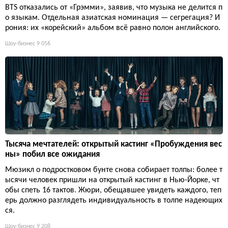
BTS отказались от «Грэмми», заявив, что музыка не делится п
о языкам. Отдельная азиатская номинация — сегрегация? И
рония: их «корейский» альбом всё равно полон английского.
Шоу-бизнес
9 056
Тысяча мечтателей: открытый кастинг «Пробуждения вес
ны» побил все ожидания
Мюзикл о подростковом бунте снова собирает толпы: более т
ысячи человек пришли на открытый кастинг в Нью-Йорке, чт
обы спеть 16 тактов. Жюри, обещавшее увидеть каждого, теп
ерь должно разглядеть индивидуальность в толпе надеющих
ся.
Шоу-бизнес
9 208