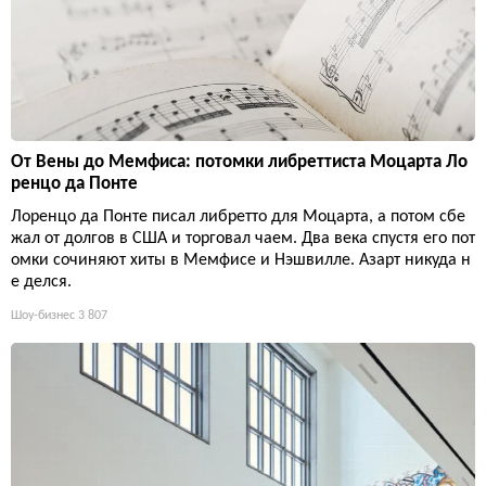
От Вены до Мемфиса: потомки либреттиста Моцарта Ло
ренцо да Понте
Лоренцо да Понте писал либретто для Моцарта, а потом сбе
жал от долгов в США и торговал чаем. Два века спустя его пот
омки сочиняют хиты в Мемфисе и Нэшвилле. Азарт никуда н
е делся.
Шоу-бизнес
3 807