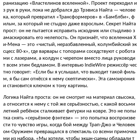
ранизацию «Властелинов вселенной». Проект переходил и
з рук в руки, пока не добрался до Трэвиса Найта — челове
ка, который превратил «Трансформеров» в «Бамблби», ф
ильм, за который не стыдно даже взрослым. Секрет Найта
прост: он не пытается исправить исходник или стыдливо з
амаскировать его нелепость. Он признаёт, что вселенная Х
и-Мена — это «чистый, неразбавленный, колумбийский эк
сцесс 80-х», где варвары с топорами соседствуют с робота
ми с лазерами, а колдун с черепом вместо лица руководи
т всем этим бедламом. В интервью IndieWire режиссёр чес
тно говорит: «Если бы я услышал, что выходит такой филь
м, я бы сам отнёсся к нему скептически». Эта самоирония
и становится ключом к тону картины.
Логика Найта проста: он не смотрит на материал свысока,
а относится к нему с той же серьёзностью, с какой восьми
летний ребёнок сталкивает фигурки на ковре. Это не попы
тка снять «серьёзное фэнтези» — это попытка воспроизве
сти то чувство игры, когда бой между Трап-Джо и Человек
ом-Оружием превращался в спектакль со всеми примочка
ми из набора. «Мы хотели, чтобы экшн-сцены обладали т