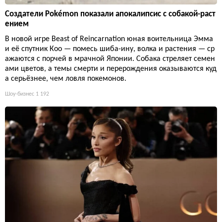
Создатели Pokémon показали апокалипсис с собакой-раст
ением
В новой игре Beast of Reincarnation юная воительница Эмма
и её спутник Кoo — помесь шиба-ину, волка и растения — ср
ажаются с порчей в мрачной Японии. Собака стреляет семен
ами цветов, а темы смерти и перерождения оказываются куд
а серьёзнее, чем ловля покемонов.
Шоу-бизнес
1 192