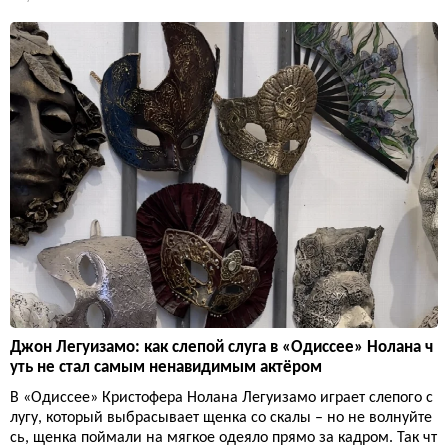
Джон Легуизамо: как слепой слуга в «Одиссее» Нолана ч
уть не стал самым ненавидимым актёром
В «Одиссее» Кристофера Нолана Легуизамо играет слепого с
лугу, который выбрасывает щенка со скалы – но не волнуйте
сь, щенка поймали на мягкое одеяло прямо за кадром. Так чт