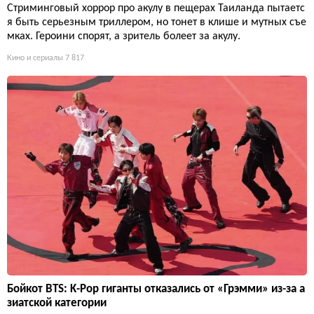
Стриминговый хоррор про акулу в пещерах Таиланда пытаетс
я быть серьезным триллером, но тонет в клише и мутных съе
мках. Героини спорят, а зритель болеет за акулу.
Кино и сериалы
7 817
Бойкот BTS: K-Pop гиганты отказались от «Грэмми» из-за а
зиатской категории