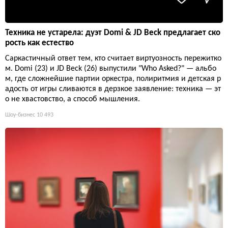
Техника не устарела: дуэт Domi & JD Beck предлагает ско
рость как естество
Саркастичный ответ тем, кто считает виртуозность пережитко
м. Domi (23) и JD Beck (26) выпустили "Who Asked?" — альбо
м, где сложнейшие партии оркестра, полиритмия и детская р
адость от игры сливаются в дерзкое заявление: техника — эт
о не хвастовство, а способ мышления.
Шоу-бизнес
10 493