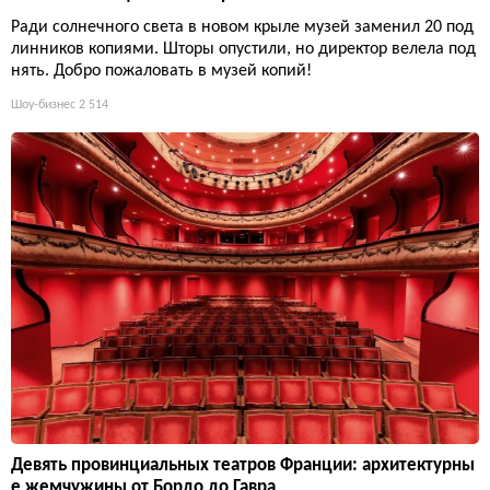
Ради солнечного света в новом крыле музей заменил 20 под
линников копиями. Шторы опустили, но директор велела под
нять. Добро пожаловать в музей копий!
Шоу-бизнес
2 514
Девять провинциальных театров Франции: архитектурны
е жемчужины от Бордо до Гавра