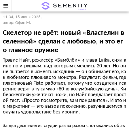
11:34, 18 июня 2026
,
автор: Офин М.
Скелетор не врёт: новый «Властелин в
селенной» сделан с любовью, и это ег
о главное оружие
Трэвис Найт, режиссёр «Бамблби» и глава Laika, снял к
ино по игрушкам, над которым смеялись 20 лет. Но он
не пытается высмеять исходник — он обнимает его, ка
к любимого плюшевого монстра. Результат: фильм, где
пластиковый Fisto работает, потому что создатели иск
ренне верят в ту самую «80-ю колумбийскую дичь». Ки
берскептики уже точат ножи, но Найт предлагает прост
ой тест: «Просто посмотрите, вам понравится». И это н
е маркетинг — это вызов поколению, разучившемуся п
олучать удовольствие без иронии.
За два десятилетия студии раз за разом спотыкались об эк