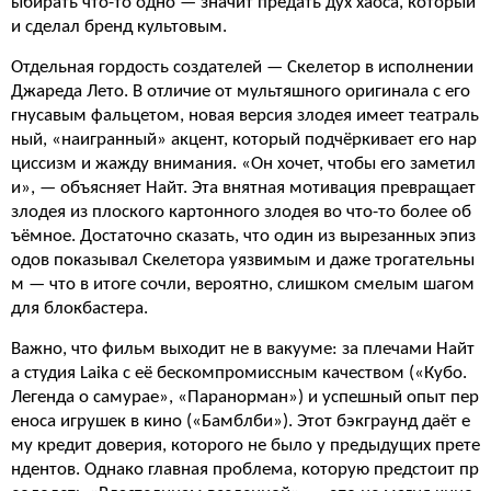
ыбирать что-то одно — значит предать дух хаоса, который
и сделал бренд культовым.
Отдельная гордость создателей — Скелетор в исполнении
Джареда Лето. В отличие от мультяшного оригинала с его
гнусавым фальцетом, новая версия злодея имеет театраль
ный, «наигранный» акцент, который подчёркивает его нар
циссизм и жажду внимания. «Он хочет, чтобы его заметил
и», — объясняет Найт. Эта внятная мотивация превращает
злодея из плоского картонного злодея во что-то более об
ъёмное. Достаточно сказать, что один из вырезанных эпиз
одов показывал Скелетора уязвимым и даже трогательны
м — что в итоге сочли, вероятно, слишком смелым шагом
для блокбастера.
Важно, что фильм выходит не в вакууме: за плечами Найт
а студия Laika с её бескомпромиссным качеством («Кубо.
Легенда о самурае», «Паранорман») и успешный опыт пер
еноса игрушек в кино («Бамблби»). Этот бэкграунд даёт е
му кредит доверия, которого не было у предыдущих прете
ндентов. Однако главная проблема, которую предстоит пр