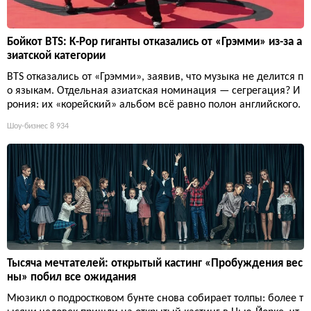
Бойкот BTS: K-Pop гиганты отказались от «Грэмми» из-за а
зиатской категории
BTS отказались от «Грэмми», заявив, что музыка не делится п
о языкам. Отдельная азиатская номинация — сегрегация? И
рония: их «корейский» альбом всё равно полон английского.
Шоу-бизнес
8 934
Тысяча мечтателей: открытый кастинг «Пробуждения вес
ны» побил все ожидания
Мюзикл о подростковом бунте снова собирает толпы: более т