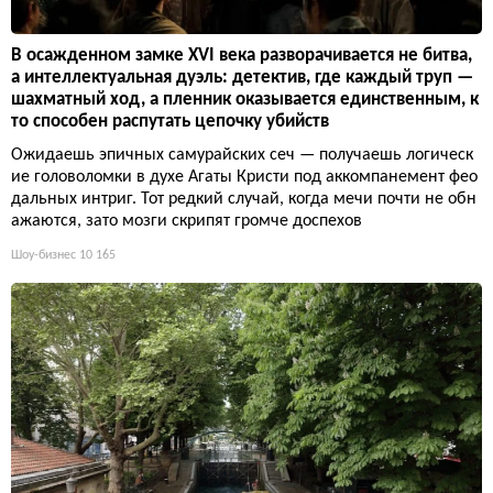
В осажденном замке XVI века разворачивается не битва,
а интеллектуальная дуэль: детектив, где каждый труп —
шахматный ход, а пленник оказывается единственным, к
то способен распутать цепочку убийств
Ожидаешь эпичных самурайских сеч — получаешь логическ
ие головоломки в духе Агаты Кристи под аккомпанемент фео
дальных интриг. Тот редкий случай, когда мечи почти не обн
ажаются, зато мозги скрипят громче доспехов
Шоу-бизнес
10 165