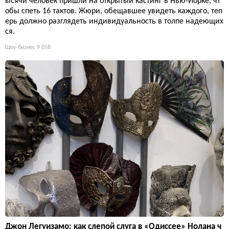
ысячи человек пришли на открытый кастинг в Нью-Йорке, чт
обы спеть 16 тактов. Жюри, обещавшее увидеть каждого, теп
ерь должно разглядеть индивидуальность в толпе надеющих
ся.
Шоу-бизнес
9 058
Джон Легуизамо: как слепой слуга в «Одиссее» Нолана ч