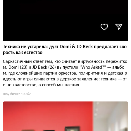
Техника не устарела: дуэт Domi & JD Beck предлагает ско
рость как естество
Саркастичный ответ тем, кто считает виртуозность пережитко
м. Domi (23) и JD Beck (26) выпустили "Who Asked?" — альбо
м, где сложнейшие партии оркестра, полиритмия и детская р
адость от игры сливаются в дерзкое заявление: техника — эт
о не хвастовство, а способ мышления.
Шоу-бизнес
10 362