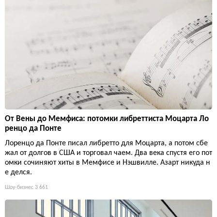
От Вены до Мемфиса: потомки либреттиста Моцарта Ло
ренцо да Понте
Лоренцо да Понте писал либретто для Моцарта, а потом сбе
жал от долгов в США и торговал чаем. Два века спустя его пот
омки сочиняют хиты в Мемфисе и Нэшвилле. Азарт никуда н
е делся.
Шоу-бизнес
3 661