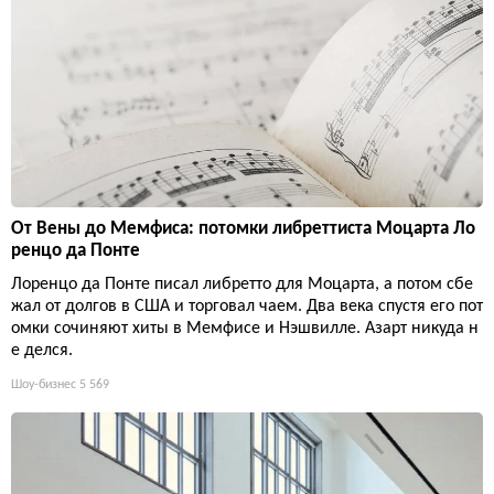
От Вены до Мемфиса: потомки либреттиста Моцарта Ло
ренцо да Понте
Лоренцо да Понте писал либретто для Моцарта, а потом сбе
жал от долгов в США и торговал чаем. Два века спустя его пот
омки сочиняют хиты в Мемфисе и Нэшвилле. Азарт никуда н
е делся.
Шоу-бизнес
5 569