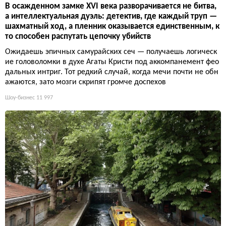
В осажденном замке XVI века разворачивается не битва,
а интеллектуальная дуэль: детектив, где каждый труп —
шахматный ход, а пленник оказывается единственным, к
то способен распутать цепочку убийств
Ожидаешь эпичных самурайских сеч — получаешь логическ
ие головоломки в духе Агаты Кристи под аккомпанемент фео
дальных интриг. Тот редкий случай, когда мечи почти не обн
ажаются, зато мозги скрипят громче доспехов
Шоу-бизнес
11 997