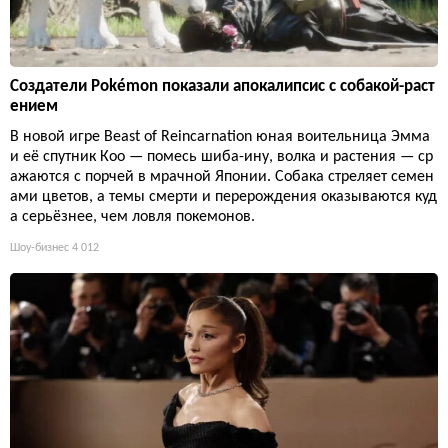
Создатели Pokémon показали апокалипсис с собакой-раст
ением
В новой игре Beast of Reincarnation юная воительница Эмма
и её спутник Кoo — помесь шиба-ину, волка и растения — ср
ажаются с порчей в мрачной Японии. Собака стреляет семен
ами цветов, а темы смерти и перерождения оказываются куд
а серьёзнее, чем ловля покемонов.
Шоу-бизнес
4 012