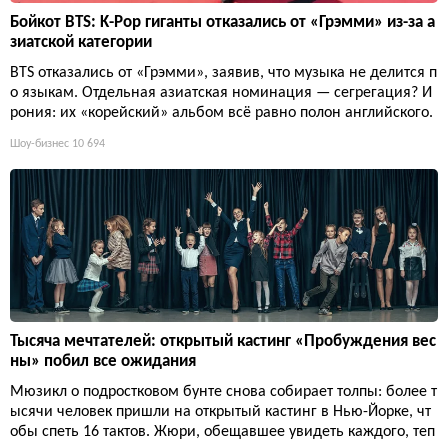
Бойкот BTS: K-Pop гиганты отказались от «Грэмми» из-за а
зиатской категории
BTS отказались от «Грэмми», заявив, что музыка не делится п
о языкам. Отдельная азиатская номинация — сегрегация? И
рония: их «корейский» альбом всё равно полон английского.
Шоу-бизнес
10 694
Тысяча мечтателей: открытый кастинг «Пробуждения вес
ны» побил все ожидания
Мюзикл о подростковом бунте снова собирает толпы: более т
ысячи человек пришли на открытый кастинг в Нью-Йорке, чт
обы спеть 16 тактов. Жюри, обещавшее увидеть каждого, теп