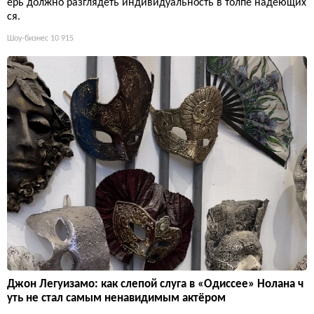
ерь должно разглядеть индивидуальность в толпе надеющих
ся.
Шоу-бизнес
10 915
Джон Легуизамо: как слепой слуга в «Одиссее» Нолана ч
уть не стал самым ненавидимым актёром