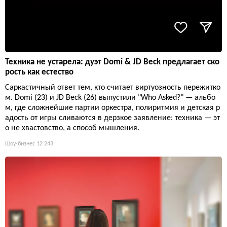
Техника не устарела: дуэт Domi & JD Beck предлагает ско
рость как естество
Саркастичный ответ тем, кто считает виртуозность пережитко
м. Domi (23) и JD Beck (26) выпустили "Who Asked?" — альбо
м, где сложнейшие партии оркестра, полиритмия и детская р
адость от игры сливаются в дерзкое заявление: техника — эт
о не хвастовство, а способ мышления.
Шоу-бизнес
12 243