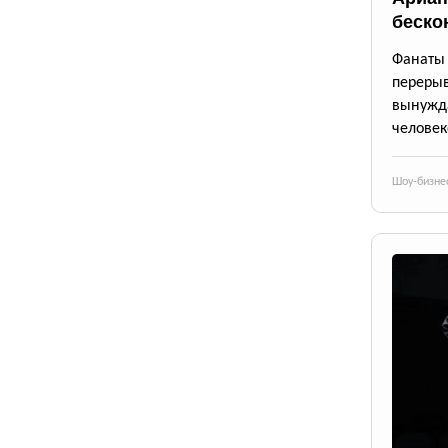
беско
Фанаты 
переры
вынужда
человек
Шоу-бизне