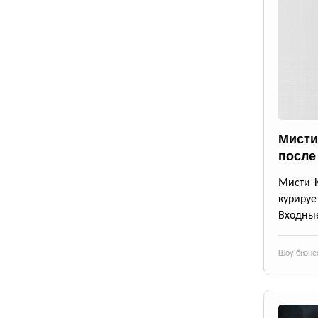
Мисти
после
Мисти К
курируе
Входные
Шоу-бизне