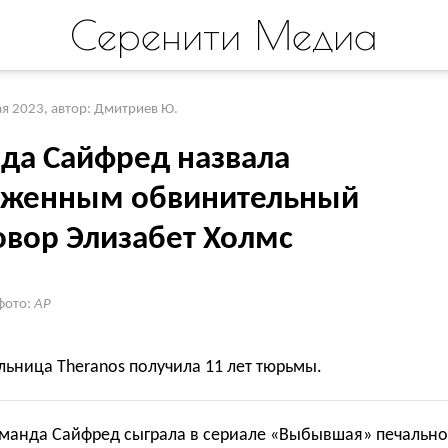
Серенити Медиа
ая 2023
,
автор: Дмитриев Ю.
да Сайфред назвала
уженным обвинительный
овор Элизабет Холмс
фото:
AP
ьница Theranos получила 11 лет тюрьмы.
Аманда Сайфред сыграла в сериале «Выбывшая» печально