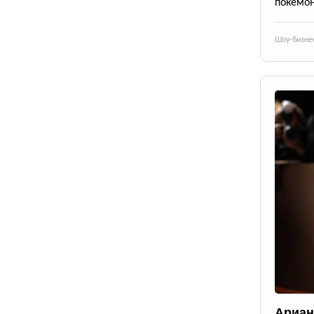
покемон
Шоу-бизне
Ариан