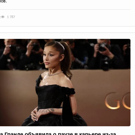
ов.
с
1 787
а Гранде объявила о паузе в карьере из-за