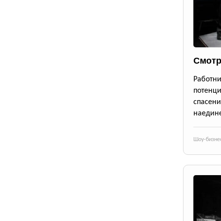
Смотр
Работ
потенци
спасен
наедине
Шоу-бизне