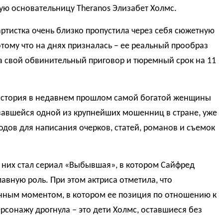
ую основательницу Theranos Элизабет Холмс.
ртистка очень близко пропустила через себя сюжетную
тому что на днях призналась – ее реальный прообраз
а свой обвинительный приговор и тюремный срок на 11
история в недавнем прошлом самой богатой женщины
завшейся одной из крупнейших мошенниц в стране, уже
одов для написания очерков, статей, романов и съемок
 них стал сериал «Выбывшая», в котором Сайфред
лавную роль. При этом актриса отметила, что
нным моментом, в котором ее позиция по отношению к
рсонажу дрогнула – это дети Холмс, оставшиеся без