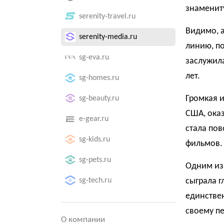
знаменит
serenity-travel.ru
Видимо, а
serenity-media.ru
линию, по
sg-eva.ru
заслужил
лет.
sg-homes.ru
Громкая 
sg-beauty.ru
США, ока
e-gear.ru
стала пов
sg-kids.ru
фильмов.
sg-pets.ru
Одним из
sg-tech.ru
сыграла г
единстве
своему пе
О компании