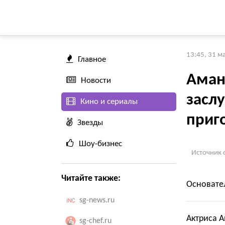
13:45, 31 м
Главное
Аман
Новости
засл
Кино и сериалы
приг
Звезды
Шоу-бизнес
Источник 
Читайте также:
Основател
sg-news.ru
Актриса 
sg-chef.ru