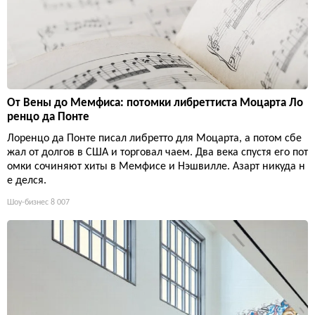
От Вены до Мемфиса: потомки либреттиста Моцарта Ло
ренцо да Понте
Лоренцо да Понте писал либретто для Моцарта, а потом сбе
жал от долгов в США и торговал чаем. Два века спустя его пот
омки сочиняют хиты в Мемфисе и Нэшвилле. Азарт никуда н
е делся.
Шоу-бизнес
8 007