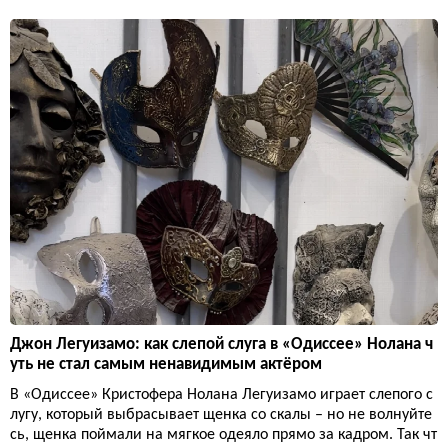
Джон Легуизамо: как слепой слуга в «Одиссее» Нолана ч
уть не стал самым ненавидимым актёром
В «Одиссее» Кристофера Нолана Легуизамо играет слепого с
лугу, который выбрасывает щенка со скалы – но не волнуйте
сь, щенка поймали на мягкое одеяло прямо за кадром. Так чт