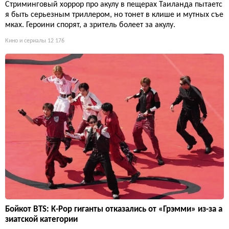
Стриминговый хоррор про акулу в пещерах Таиланда пытаетс
я быть серьезным триллером, но тонет в клише и мутных съе
мках. Героини спорят, а зритель болеет за акулу.
Кино и сериалы
12 176
Бойкот BTS: K-Pop гиганты отказались от «Грэмми» из-за а
зиатской категории