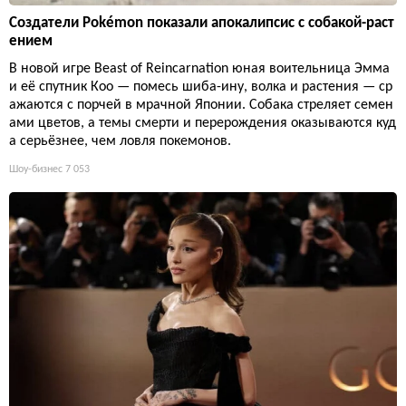
Создатели Pokémon показали апокалипсис с собакой-раст
ением
В новой игре Beast of Reincarnation юная воительница Эмма
и её спутник Кoo — помесь шиба-ину, волка и растения — ср
ажаются с порчей в мрачной Японии. Собака стреляет семен
ами цветов, а темы смерти и перерождения оказываются куд
а серьёзнее, чем ловля покемонов.
Шоу-бизнес
7 053