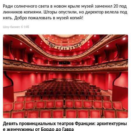
Ради солнечного света в новом крыле музей заменил 20 под
линников копиями. Шторы опустили, но директор велела под
нять. Добро пожаловать в музей копий!
Шоу-бизнес
6 598
Девять провинциальных театров Франции: архитектурны
е жемчужины от Бордо до Гавра