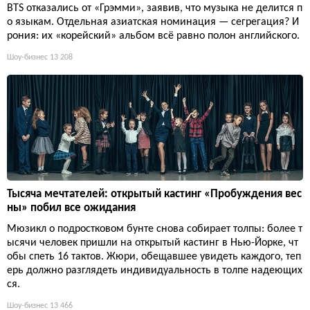
BTS отказались от «Грэмми», заявив, что музыка не делится п
о языкам. Отдельная азиатская номинация — сегрегация? И
рония: их «корейский» альбом всё равно полон английского.
Шоу-бизнес
13 208
Тысяча мечтателей: открытый кастинг «Пробуждения вес
ны» побил все ожидания
Мюзикл о подростковом бунте снова собирает толпы: более т
ысячи человек пришли на открытый кастинг в Нью-Йорке, чт
обы спеть 16 тактов. Жюри, обещавшее увидеть каждого, теп
ерь должно разглядеть индивидуальность в толпе надеющих
ся.
Шоу-бизнес
13 466