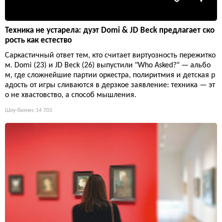
Техника не устарела: дуэт Domi & JD Beck предлагает ско
рость как естество
Саркастичный ответ тем, кто считает виртуозность пережитко
м. Domi (23) и JD Beck (26) выпустили "Who Asked?" — альбо
м, где сложнейшие партии оркестра, полиритмия и детская р
адость от игры сливаются в дерзкое заявление: техника — эт
о не хвастовство, а способ мышления.
Шоу-бизнес
14 703