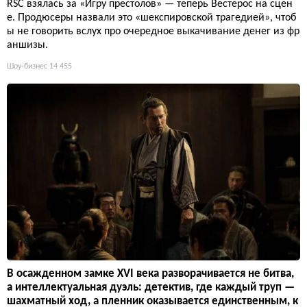
RSC взялась за «Игру престолов» — теперь Вестерос на сцен
е. Продюсеры назвали это «шекспировской трагедией», чтоб
ы не говорить вслух про очередное выкачивание денег из фр
аншизы.
Шоу-бизнес
14 455
В осажденном замке XVI века разворачивается не битва,
а интеллектуальная дуэль: детектив, где каждый труп —
шахматный ход, а пленник оказывается единственным, к