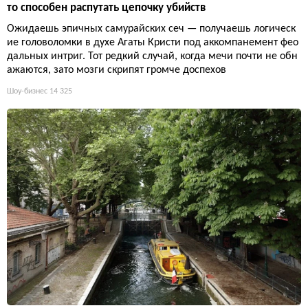
то способен распутать цепочку убийств
Ожидаешь эпичных самурайских сеч — получаешь логическ
ие головоломки в духе Агаты Кристи под аккомпанемент фео
дальных интриг. Тот редкий случай, когда мечи почти не обн
ажаются, зато мозги скрипят громче доспехов
Шоу-бизнес
14 325