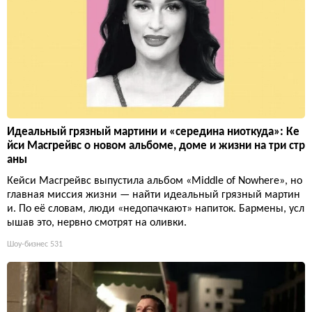
Идеальный грязный мартини и «середина ниоткуда»: Ке
йси Масгрейвс о новом альбоме, доме и жизни на три стр
аны
Кейси Масгрейвс выпустила альбом «Middle of Nowhere», но
главная миссия жизни — найти идеальный грязный мартин
и. По её словам, люди «недопачкают» напиток. Бармены, усл
ышав это, нервно смотрят на оливки.
Шоу-бизнес
531