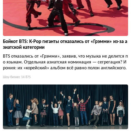
Бойкот BTS: K-Pop гиганты отказались от «Грэмми» из-за а
зиатской категории
BTS отказались от «Грэмми», заявив, что музыка не делится п
о языкам. Отдельная азиатская номинация — сегрегация? И
рония: их «корейский» альбом всё равно полон английского.
Шоу-бизнес
14 875