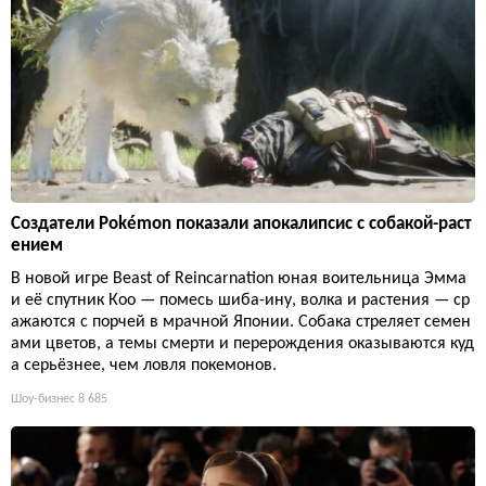
Создатели Pokémon показали апокалипсис с собакой-раст
ением
В новой игре Beast of Reincarnation юная воительница Эмма
и её спутник Кoo — помесь шиба-ину, волка и растения — ср
ажаются с порчей в мрачной Японии. Собака стреляет семен
ами цветов, а темы смерти и перерождения оказываются куд
а серьёзнее, чем ловля покемонов.
Шоу-бизнес
8 685