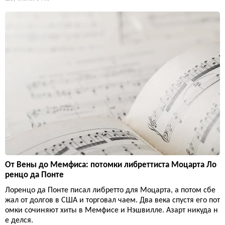
От Вены до Мемфиса: потомки либреттиста Моцарта Ло
ренцо да Понте
Лоренцо да Понте писал либретто для Моцарта, а потом сбе
жал от долгов в США и торговал чаем. Два века спустя его пот
омки сочиняют хиты в Мемфисе и Нэшвилле. Азарт никуда н
е делся.