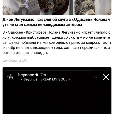
Джон Легуизамо: как слепой слуга в «Одиссее» Нолана ч
уть не стал самым ненавидимым актёром
В «Одиссее» Кристофера Нолана Легуизамо играет слепого с
лугу, который выбрасывает щенка со скалы – но не волнуйте
сь, щенка поймали на мягкое одеяло прямо за кадром. Так чт
о актёр не стал кинозлодеем года, хотя сам переживал, что з
рители его возненавидят.
Шоу-бизнес
16 278