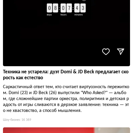
Техника не устарела: дуэт Domi & JD Beck предлагает ско
рость как естество
Саркастичный ответ тем, кто считает виртуозность пережитко
м. Domi (23) и JD Beck (26) выпустили "Who Asked?" — альбо
м, где сложнейшие партии оркестра, полиритмия и детская р
адость от игры сливаются в дерзкое заявление: техника — эт
о не хвастовство, а способ мышления.
Шоу-бизнес
16 369