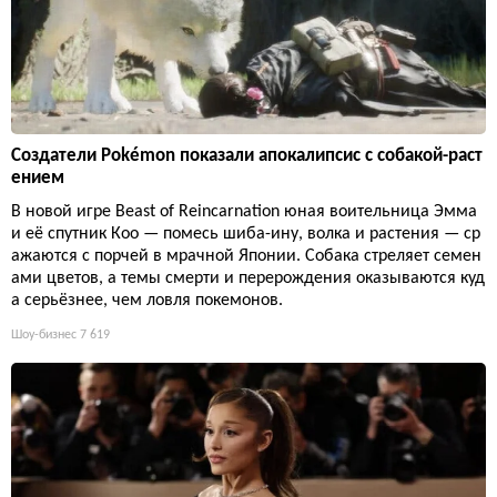
Создатели Pokémon показали апокалипсис с собакой-раст
ением
В новой игре Beast of Reincarnation юная воительница Эмма
и её спутник Кoo — помесь шиба-ину, волка и растения — ср
ажаются с порчей в мрачной Японии. Собака стреляет семен
ами цветов, а темы смерти и перерождения оказываются куд
а серьёзнее, чем ловля покемонов.
Шоу-бизнес
7 619