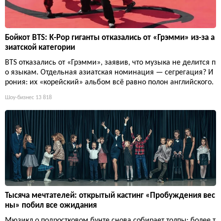
Бойкот BTS: K-Pop гиганты отказались от «Грэмми» из-за а
зиатской категории
BTS отказались от «Грэмми», заявив, что музыка не делится п
о языкам. Отдельная азиатская номинация — сегрегация? И
рония: их «корейский» альбом всё равно полон английского.
Шоу-бизнес
13 818
Тысяча мечтателей: открытый кастинг «Пробуждения вес
ны» побил все ожидания
Мюзикл о подростковом бунте снова собирает толпы: более т