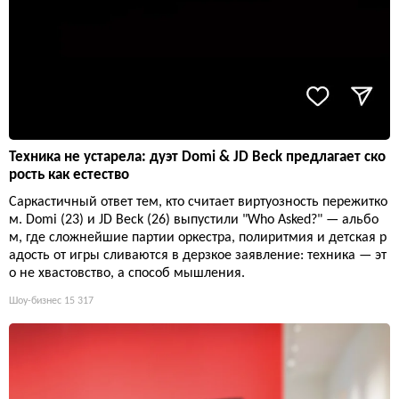
Техника не устарела: дуэт Domi & JD Beck предлагает ско
рость как естество
Саркастичный ответ тем, кто считает виртуозность пережитко
м. Domi (23) и JD Beck (26) выпустили "Who Asked?" — альбо
м, где сложнейшие партии оркестра, полиритмия и детская р
адость от игры сливаются в дерзкое заявление: техника — эт
о не хвастовство, а способ мышления.
Шоу-бизнес
15 317