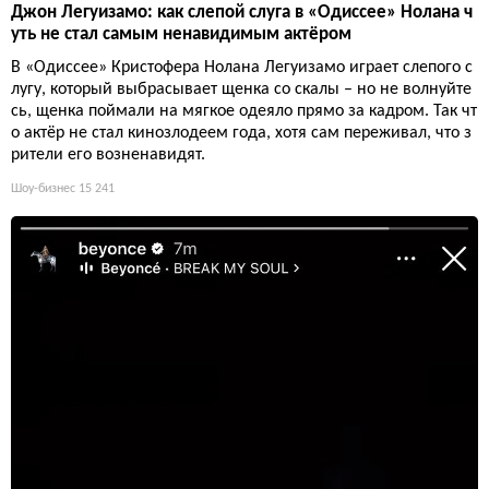
Джон Легуизамо: как слепой слуга в «Одиссее» Нолана ч
уть не стал самым ненавидимым актёром
В «Одиссее» Кристофера Нолана Легуизамо играет слепого с
лугу, который выбрасывает щенка со скалы – но не волнуйте
сь, щенка поймали на мягкое одеяло прямо за кадром. Так чт
о актёр не стал кинозлодеем года, хотя сам переживал, что з
рители его возненавидят.
Шоу-бизнес
15 241