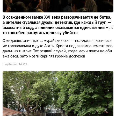
В осажденном замке XVI века разворачивается не битва,
а интеллектуальная дуэль: детектив, где каждый труп —
шахматный ход, а пленник оказывается единственным, к
то способен распутать цепочку убийств
Ожидаешь эпичных самурайских сеч — получаешь логическ
ие головоломки в духе Агаты Кристи под аккомпанемент фео
дальных интриг. Тот редкий случай, когда мечи почти не обн
ажаются, зато мозги скрипят громче доспехов
Шоу-бизнес
14 924