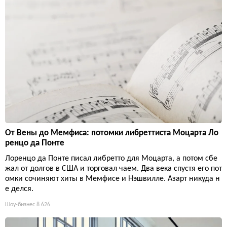
От Вены до Мемфиса: потомки либреттиста Моцарта Ло
ренцо да Понте
Лоренцо да Понте писал либретто для Моцарта, а потом сбе
жал от долгов в США и торговал чаем. Два века спустя его пот
омки сочиняют хиты в Мемфисе и Нэшвилле. Азарт никуда н
е делся.
Шоу-бизнес
8 626