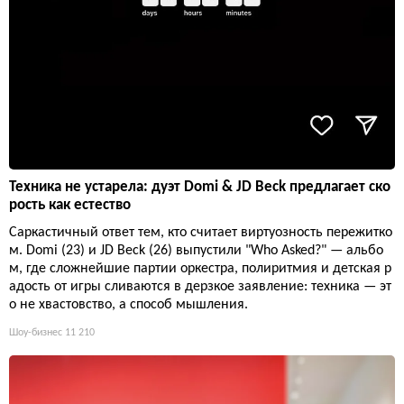
Техника не устарела: дуэт Domi & JD Beck предлагает ско
рость как естество
Саркастичный ответ тем, кто считает виртуозность пережитко
м. Domi (23) и JD Beck (26) выпустили "Who Asked?" — альбо
м, где сложнейшие партии оркестра, полиритмия и детская р
адость от игры сливаются в дерзкое заявление: техника — эт
о не хвастовство, а способ мышления.
Шоу-бизнес
11 210