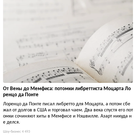
От Вены до Мемфиса: потомки либреттиста Моцарта Ло
ренцо да Понте
Лоренцо да Понте писал либретто для Моцарта, а потом сбе
жал от долгов в США и торговал чаем. Два века спустя его пот
омки сочиняют хиты в Мемфисе и Нэшвилле. Азарт никуда н
е делся.
Шоу-бизнес
4 493