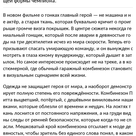
щей формы чемпиона.
В новом фильме о гонках главный герой — не машина и н
е актёр, а старая ткань, которая буквально кричит о проиг
рыше громче визга покрышек. В центре сюжета некогда ге
ниальный гонщик, который после аварии в девяностые го
ды на три десятилетия исчез из мира скорости. Теперь его
призывают спасать умирающую команду, и он вынужден с
мотреть в глаза юному вундеркинду, который дышит в зат
ылок. Но самое интересное происходит не на треке, а в ко
стюмерной, где обычный гаражный комбинезон становитс
я визуальным сценарием всей жизни.
Одежда не защищает героя от мира, а наоборот демонстр
ирует полную степень его повреждённости. Комбинезон П
итта выцветший, потёртый, с дешёвыми виниловыми наши
вками, которые облезли от времени и неудач. На локтях т
кань лоснится от постоянного напряжения, а на груди вид
ны следы от ремней безопасности, которые когда-то не сп
асли. Мешковатый крой комбинезона отсылает к моде де
вяностых, чтобы зритель без единого слова понял, в каком