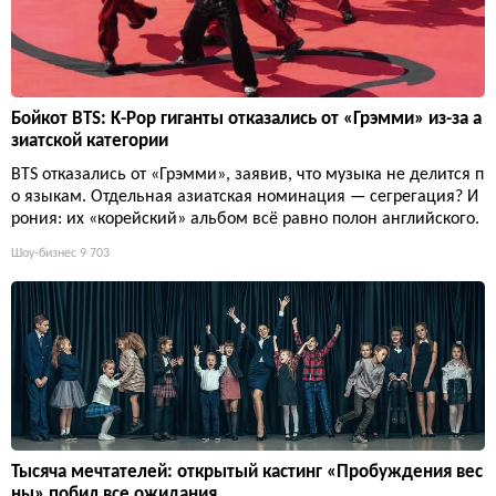
Бойкот BTS: K-Pop гиганты отказались от «Грэмми» из-за а
зиатской категории
BTS отказались от «Грэмми», заявив, что музыка не делится п
о языкам. Отдельная азиатская номинация — сегрегация? И
рония: их «корейский» альбом всё равно полон английского.
Шоу-бизнес
9 703
Тысяча мечтателей: открытый кастинг «Пробуждения вес
ны» побил все ожидания