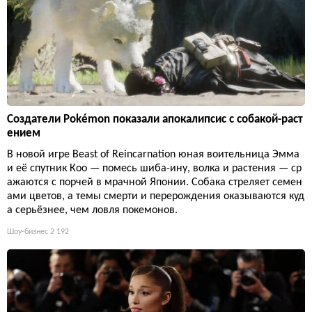
Создатели Pokémon показали апокалипсис с собакой-раст
ением
В новой игре Beast of Reincarnation юная воительница Эмма
и её спутник Кoo — помесь шиба-ину, волка и растения — ср
ажаются с порчей в мрачной Японии. Собака стреляет семен
ами цветов, а темы смерти и перерождения оказываются куд
а серьёзнее, чем ловля покемонов.
Шоу-бизнес
2 192