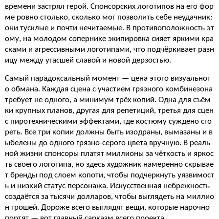
времени застрял герой. Спонсорских логотипов на его фор
ме ровно столько, сколько мог позволить себе неудачник:
они тусклые и почти нечитаемые. В противоположность эт
ому, на молодом сопернике экипировка сияет яркими кра
сками и агрессивными логотипами, что подчёркивает разн
ицу между угасшей славой и новой дерзостью.
Самый парадоксальный момент — цена этого визуальног
о обмана. Каждая сцена с участием грязного комбинезона
требует не одного, а минимум трёх копий. Одна для съём
ки крупных планов, другая для репетиций, третья для сцен
с пиротехническими эффектами, где костюму суждено сго
реть. Все три копии должны быть изодраны, вымазаны и в
ыбелены до одного грязно-серого цвета вручную. В реаль
ной жизни спонсоры платят миллионы за чёткость и яркос
ть своего логотипа, но здесь художник намеренно скрывае
т бренды под слоем копоти, чтобы подчеркнуть уязвимост
ь и низкий статус персонажа. Искусственная небрежность
создаётся за тысячи долларов, чтобы выглядеть на миллио
н грошей. Дороже всего выглядят вещи, которые нарочно
портят — вот главный сарказм всего проекта.