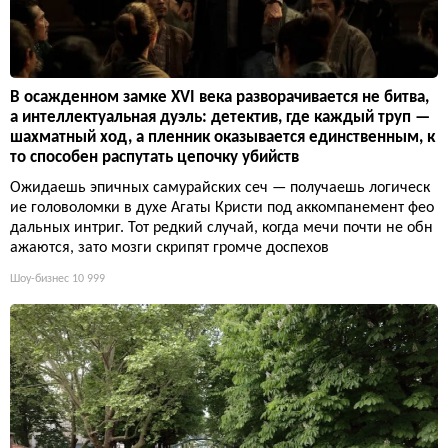
В осажденном замке XVI века разворачивается не битва,
а интеллектуальная дуэль: детектив, где каждый труп —
шахматный ход, а пленник оказывается единственным, к
то способен распутать цепочку убийств
Ожидаешь эпичных самурайских сеч — получаешь логическ
ие головоломки в духе Агаты Кристи под аккомпанемент фео
дальных интриг. Тот редкий случай, когда мечи почти не обн
ажаются, зато мозги скрипят громче доспехов
Шоу-бизнес
10 999