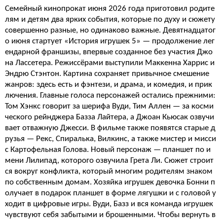
Семейный кинопрокат июня 2026 года приготовил родите
лям и детям два ярких события, которые по духу и сюжету
совершенно разные, но одинаково важные. Девятнадцатог
о июня стартует «История игрушек 5» — продолжение лег
ендарной франшизы, впервые созданное без участия Джо
на Лассетера. Режиссёрами выступили Маккенна Харрис и
Эндрю Стэнтон. Картина сохраняет привычное смешение
жанров: здесь есть и фэнтези, и драма, и комедия, и прик
лючения. Главные голоса персонажей остались прежними:
Том Хэнкс говорит за шерифа Вуди, Тим Аллен — за косми
ческого рейнджера Базза Лайтера, а Джоан Кьюсак озвучи
вает отважную Джесси. В фильме также появятся старые д
рузья — Рекс, Спиралька, Вилкинс, а также мистер и мисси
с Картофельная Голова. Новый персонаж — планшет по и
мени Лилипад, которого озвучила Грета Ли. Сюжет строит
ся вокруг конфликта, который многим родителям знаком
по собственным домам. Хозяйка игрушек девочка Бонни п
олучает в подарок планшет в форме лягушки и с головой у
ходит в цифровые игры. Вуди, Базз и вся команда игрушек
чувствуют себя забытыми и брошенными. Чтобы вернуть в