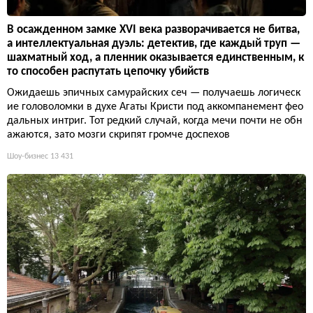
В осажденном замке XVI века разворачивается не битва,
а интеллектуальная дуэль: детектив, где каждый труп —
шахматный ход, а пленник оказывается единственным, к
то способен распутать цепочку убийств
Ожидаешь эпичных самурайских сеч — получаешь логическ
ие головоломки в духе Агаты Кристи под аккомпанемент фео
дальных интриг. Тот редкий случай, когда мечи почти не обн
ажаются, зато мозги скрипят громче доспехов
Шоу-бизнес
13 431