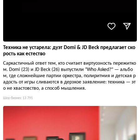
Техника не устарела: дуэт Domi & JD Beck предлагает ско
рость как естество
Саркастичный ответ тем, кто считает виртуозность пережитко
м. Domi (23) и JD Beck (26) выпустили "Who Asked?" — альбо
м, где сложнейшие партии оркестра, полиритмия и детская р
адость от игры сливаются в дерзкое заявление: техника — эт
о не хвастовство, а способ мышления.
Шоу-бизнес
13 791