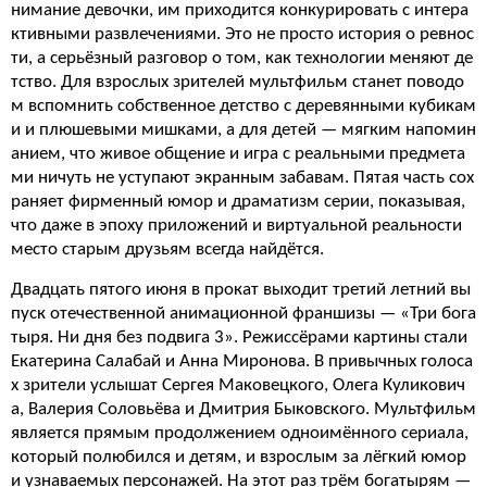
нимание девочки, им приходится конкурировать с интера
ктивными развлечениями. Это не просто история о ревнос
ти, а серьёзный разговор о том, как технологии меняют де
тство. Для взрослых зрителей мультфильм станет поводо
м вспомнить собственное детство с деревянными кубикам
и и плюшевыми мишками, а для детей — мягким напомин
анием, что живое общение и игра с реальными предмета
ми ничуть не уступают экранным забавам. Пятая часть сох
раняет фирменный юмор и драматизм серии, показывая,
что даже в эпоху приложений и виртуальной реальности
место старым друзьям всегда найдётся.
Двадцать пятого июня в прокат выходит третий летний вы
пуск отечественной анимационной франшизы — «Три бога
тыря. Ни дня без подвига 3». Режиссёрами картины стали
Екатерина Салабай и Анна Миронова. В привычных голоса
х зрители услышат Сергея Маковецкого, Олега Куликович
а, Валерия Соловьёва и Дмитрия Быковского. Мультфильм
является прямым продолжением одноимённого сериала,
который полюбился и детям, и взрослым за лёгкий юмор
и узнаваемых персонажей. На этот раз трём богатырям —