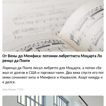
От Вены до Мемфиса: потомки либреттиста Моцарта Ло
ренцо да Понте
Лоренцо да Понте писал либретто для Моцарта, а потом сбе
жал от долгов в США и торговал чаем. Два века спустя его пот
омки сочиняют хиты в Мемфисе и Нэшвилле. Азарт никуда н
е делся.
Шоу-бизнес
7 055