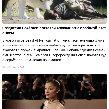
Создатели Pokémon показали апокалипсис с собакой-раст
ением
В новой игре Beast of Reincarnation юная воительница Эмма
и её спутник Кoo — помесь шиба-ину, волка и растения — ср
ажаются с порчей в мрачной Японии. Собака стреляет семен
ами цветов, а темы смерти и перерождения оказываются куд
а серьёзнее, чем ловля покемонов.
Шоу-бизнес
6 069