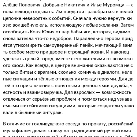
Алёше Поповичу, Добрыне Никитичу и Илье Муромцу — с
нова некогда отдыхать. Им предстоит разобраться в целой
цепочке невероятных событий. Сначала нужно вернуть кн
язю волшебную ель, исполняющую любые желания. Затем
освободить Коня Юлия от чар Бабы-яги, которая, видимо,
снова затеяла что-то недоброе. Параллельно героям прид
ётся утихомирить самоуверенный пенёк, мечтающий заня
ть особое место при дворе и строящий козни. И наконец,
удержать целый город вместе с его жителями от возможн
ого хаоса. Как всегда, в центре внимания оказываются не с
только битвы с врагами, сколько комичные диалоги, неле
пые ситуации и тёплые отношения между героями. Для де
тей это приключение с понятными ценностями: дружба, ч
естность и взаимовыручка. Для взрослых — возможность
отвлечься от серьёзных проблем и посмеяться над узнава
емыми житейскими ситуациями, которые создатели упако
вали в былинный антураж.
В отличие от голливудского соседа по прокату, российский
мультфильм делает ставку на традиционный ручной юмо