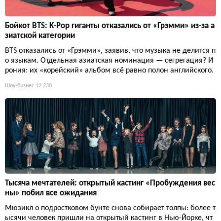
Бойкот BTS: K-Pop гиганты отказались от «Грэмми» из-за а
зиатской категории
BTS отказались от «Грэмми», заявив, что музыка не делится п
о языкам. Отдельная азиатская номинация — сегрегация? И
рония: их «корейский» альбом всё равно полон английского.
Шоу-бизнес
12 230
Тысяча мечтателей: открытый кастинг «Пробуждения вес
ны» побил все ожидания
Мюзикл о подростковом бунте снова собирает толпы: более т
ысячи человек пришли на открытый кастинг в Нью-Йорке, чт