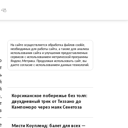
+18
На сайте осуществляется обработка файлов cookie,
необходимых для работы сайта, а также для анализа
использования сайта и улучшения предоставляемых
сервисов с использованием метрической программы
о
Яндекс.Метрика. Продолжая использовать сайт, вы
даете согласие с использованием данных технологий.
т
ь
й
й
,
Корсиканское побережье без толп:
двухдневный трек от Тиззано до
т
Кампоморо через маяк Сенетоза
в
—
е
Мисти Коупленд: балет для всех —