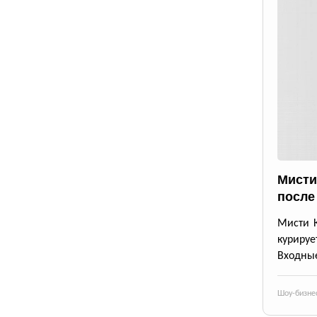
Мисти
после
Мисти К
курируе
Входные
Шоу-бизне