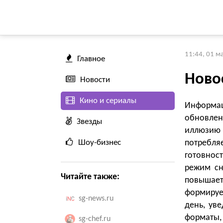
11:44, 01 м
Главное
Ново
Новости
Кино и сериалы
Информа
обновлен
Звезды
иллюзию
Шоу-бизнес
потребля
готовнос
режим сн
Читайте также:
повышает
формирует
sg-news.ru
день, ув
форматы
sg-chef.ru