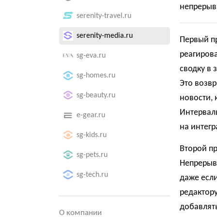
непрерыв
serenity-travel.ru
serenity-media.ru
Первый п
реагиров
sg-eva.ru
сводку в 
sg-homes.ru
Это возвр
sg-beauty.ru
новости, 
Интервал
e-gear.ru
на интег
sg-kids.ru
Второй пр
sg-pets.ru
Непрерыв
sg-tech.ru
даже есл
редактору
добавлять
О компании