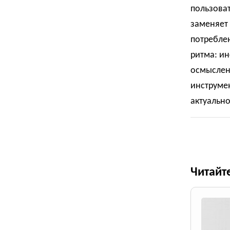
пользова
заменяет 
потреблен
ритма: ин
осмыслен
инструме
актуально
Читайт