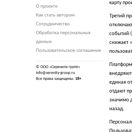
карту про
О проекте
Как стать автором
Третий п
Сотрудничество
отключают
Обработка персональных
событий (
данных
снижает «
Пользовательское соглашение
пользоват
Платформ
© ООО «Серенити групп»
info@serenity-group.ru
внедряют
Все права защищены.
18+
единая о
отдают пр
значимо д
назад.
Персонали
Пользоват