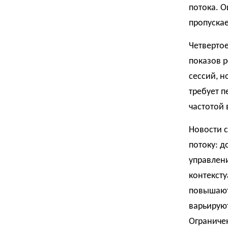
потока. О
пропускае
Четверто
показов 
сессий, н
требует п
частотой 
Новости 
потоку: д
управлен
контексту
повышают
варьирую
Ограниче