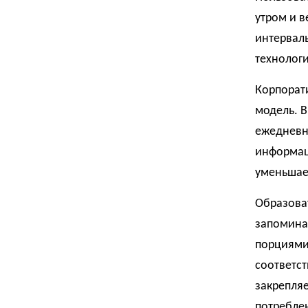
утром и в
интервал
технологи
Корпорат
модель. 
ежедневн
информац
уменьшает
Образова
запоминан
порциями
соответс
закрепляе
потребле