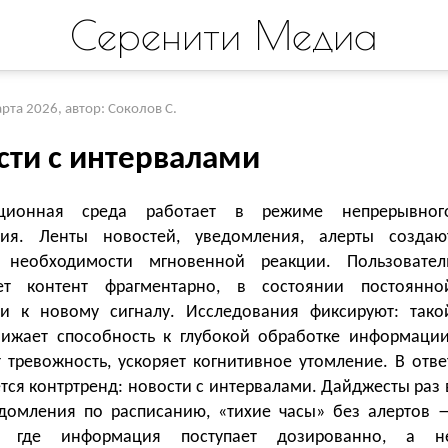
Серенити Медиа
арта 2026
,
автор: Соколов С.
сти с интервалами
ционная среда работает в режиме непрерывног
ия. Ленты новостей, уведомления, алерты создаю
 необходимости мгновенной реакции. Пользовател
ет контент фрагментарно, в состоянии постоянно
ти к новому сигналу. Исследования фиксируют: тако
ижает способность к глубокой обработке информации
 тревожность, ускоряет когнитивное утомление. В отве
ся контртренд: новости с интервалами. Дайджесты раз 
едомления по расписанию, «тихие часы» без алертов 
, где информация поступает дозированно, а н