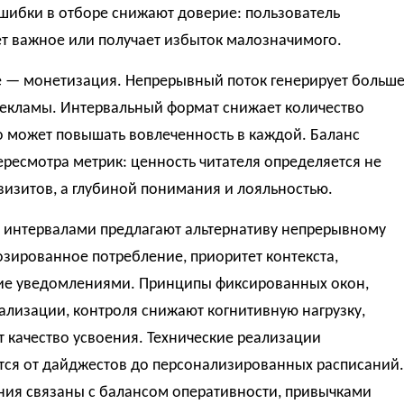
шибки в отборе снижают доверие: пользователь
т важное или получает избыток малозначимого.
е — монетизация. Непрерывный поток генерирует больш
рекламы. Интервальный формат снижает количество
о может повышать вовлеченность в каждой. Баланс
ересмотра метрик: ценность читателя определяется не
визитов, а глубиной понимания и лояльностью.
с интервалами предлагают альтернативу непрерывному
озированное потребление, приоритет контекста,
ие уведомлениями. Принципы фиксированных окон,
ализации, контроля снижают когнитивную нагрузку,
 качество усвоения. Технические реализации
тся от дайджестов до персонализированных расписаний.
ния связаны с балансом оперативности, привычками