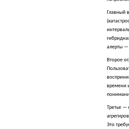
Главный в
(катастро
интервал
гибридная
алерты —
Второе о
Пользоват
восприним
времени 
понимани
Третье — 
агрегиров
Это требу