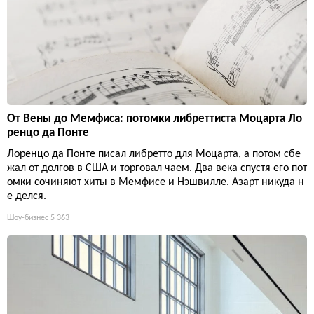
От Вены до Мемфиса: потомки либреттиста Моцарта Ло
ренцо да Понте
Лоренцо да Понте писал либретто для Моцарта, а потом сбе
жал от долгов в США и торговал чаем. Два века спустя его пот
омки сочиняют хиты в Мемфисе и Нэшвилле. Азарт никуда н
е делся.
Шоу-бизнес
5 363