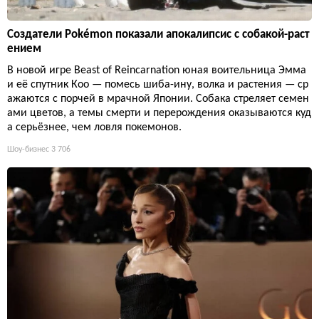
Создатели Pokémon показали апокалипсис с собакой-раст
ением
В новой игре Beast of Reincarnation юная воительница Эмма
и её спутник Кoo — помесь шиба-ину, волка и растения — ср
ажаются с порчей в мрачной Японии. Собака стреляет семен
ами цветов, а темы смерти и перерождения оказываются куд
а серьёзнее, чем ловля покемонов.
Шоу-бизнес
3 706