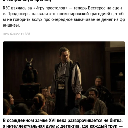
RSC взялась за «Игру престолов» — теперь Вестерос на сцен
е. Продюсеры назвали это «шекспировской трагедией», чтоб
ы не говорить вслух про очередное выкачивание денег из фр
аншизы.
Шоу-бизнес
11 868
В осажденном замке XVI века разворачивается не битва,
а интеллектуальная дуэль: детектив, где каждый труп —