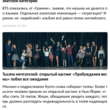
зиатской категории
BTS отказались от «Грэмми», заявив, что музыка не делится п
о языкам. Отдельная азиатская номинация — сегрегация? И
рония: их «корейский» альбом всё равно полон английского.
Шоу-бизнес
10 501
Тысяча мечтателей: открытый кастинг «Пробуждения вес
ны» побил все ожидания
Мюзикл о подростковом бунте снова собирает толпы: более т
ысячи человек пришли на открытый кастинг в Нью-Йорке, чт
обы спеть 16 тактов. Жюри, обещавшее увидеть каждого, теп
ерь должно разглядеть индивидуальность в толпе надеющих
ся.