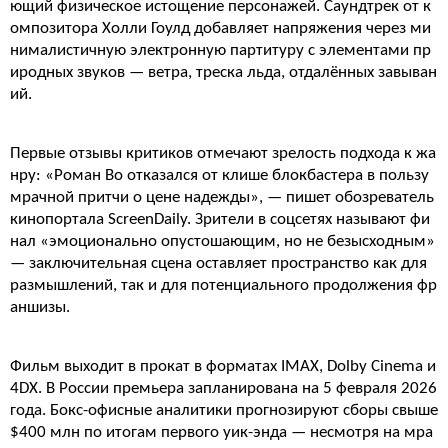
ющий физическое истощение персонажей. Саундтрек от к
омпозитора Холли Гоулд добавляет напряжения через ми
нималистичную электронную партитуру с элементами пр
иродных звуков — ветра, треска льда, отдалённых завыван
ий.
Первые отзывы критиков отмечают зрелость подхода к жа
нру: «Роман Во отказался от клише блокбастера в пользу
мрачной притчи о цене надежды», — пишет обозреватель
кинопортала ScreenDaily. Зрители в соцсетях называют фи
нал «эмоционально опустошающим, но не безысходным»
— заключительная сцена оставляет пространство как для
размышлений, так и для потенциального продолжения фр
аншизы.
Фильм выходит в прокат в форматах IMAX, Dolby Cinema и
4DX. В России премьера запланирована на 5 февраля 2026
года. Бокс-офисные аналитики прогнозируют сборы свыше
$400 млн по итогам первого уик-энда — несмотря на мра