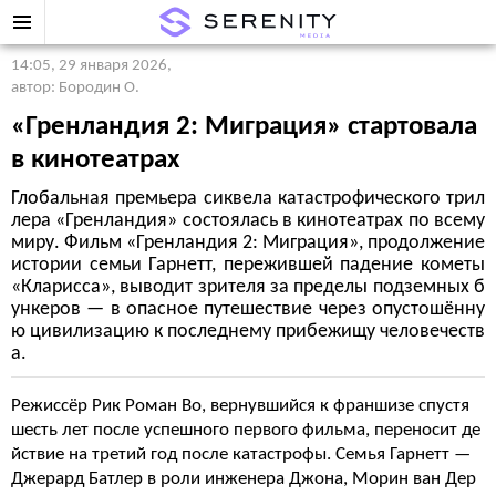
14:05, 29 января 2026
,
автор: Бородин О.
«Гренландия 2: Миграция» стартовала
в кинотеатрах
Глобальная премьера сиквела катастрофического трил
лера «Гренландия» состоялась в кинотеатрах по всему
миру. Фильм «Гренландия 2: Миграция», продолжение
истории семьи Гарнетт, пережившей падение кометы
«Кларисса», выводит зрителя за пределы подземных б
ункеров — в опасное путешествие через опустошённу
ю цивилизацию к последнему прибежищу человечеств
а.
Режиссёр Рик Роман Во, вернувшийся к франшизе спустя
шесть лет после успешного первого фильма, переносит де
йствие на третий год после катастрофы. Семья Гарнетт —
Джерард Батлер в роли инженера Джона, Морин ван Дер