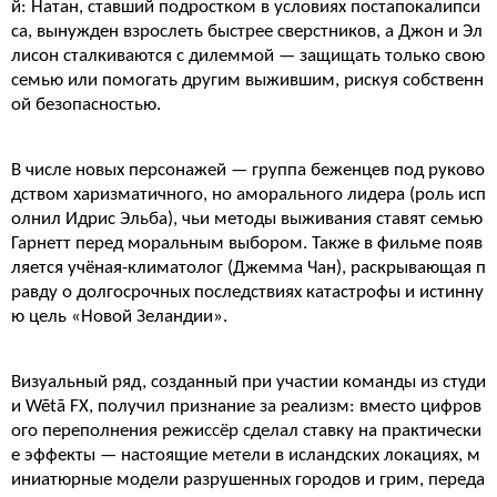
й: Натан, ставший подростком в условиях постапокалипси
са, вынужден взрослеть быстрее сверстников, а Джон и Эл
лисон сталкиваются с дилеммой — защищать только свою
семью или помогать другим выжившим, рискуя собственн
ой безопасностью.
В числе новых персонажей — группа беженцев под руково
дством харизматичного, но аморального лидера (роль исп
олнил Идрис Эльба), чьи методы выживания ставят семью
Гарнетт перед моральным выбором. Также в фильме появ
ляется учёная-климатолог (Джемма Чан), раскрывающая п
равду о долгосрочных последствиях катастрофы и истинну
ю цель «Новой Зеландии».
Визуальный ряд, созданный при участии команды из студи
и Wētā FX, получил признание за реализм: вместо цифров
ого переполнения режиссёр сделал ставку на практически
е эффекты — настоящие метели в исландских локациях, м
иниатюрные модели разрушенных городов и грим, переда