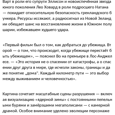
Варт в роли его супруги Эллисон и новоиспечённая звезда
юного поколения Лео Ховард в роли подросшего Натана
— покидает относительную безопасность гренландского б
ункера. Ресурсы иссякают, а радиосигнал из Новой Зеланд
ии обещает шанс на восстановление жизни в Южном полу
шарии, избежавшем худшего удара.
«Первый фильм был о том, как добраться до убежища. Вт
орой — о том, что происходит, когда убежище перестаёт б
ыть убежищем», — пояснил Во на премьере в Лос-Анджел
есе. — «Это история не о спасении от катастрофы, а о спас
ении друг друга в мире, где исчезли законы, границы и да
же понятие „дома". Каждый километр пути — это выбор
между выживанием и человечностью».
Картина сочетает масштабные сцены разрушения — включ
ая визуализацию «ядерной зимы» с постоянными пепельн
ыми бурями и замёрзшими мегаполисами — с камерной
драмой. Особое внимание уделено эволюции персонаже