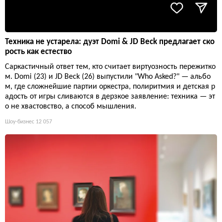
Техника не устарела: дуэт Domi & JD Beck предлагает ско
рость как естество
Саркастичный ответ тем, кто считает виртуозность пережитко
м. Domi (23) и JD Beck (26) выпустили "Who Asked?" — альбо
м, где сложнейшие партии оркестра, полиритмия и детская р
адость от игры сливаются в дерзкое заявление: техника — эт
о не хвастовство, а способ мышления.
Шоу-бизнес
12 057