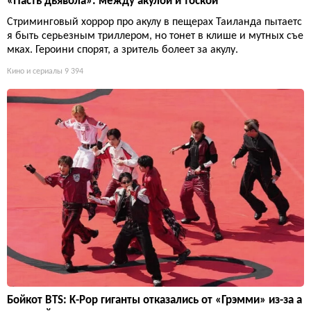
«Пасть дьявола»: между акулой и тоской
Стриминговый хоррор про акулу в пещерах Таиланда пытаетс
я быть серьезным триллером, но тонет в клише и мутных съе
мках. Героини спорят, а зритель болеет за акулу.
Кино и сериалы
9 394
Бойкот BTS: K-Pop гиганты отказались от «Грэмми» из-за а