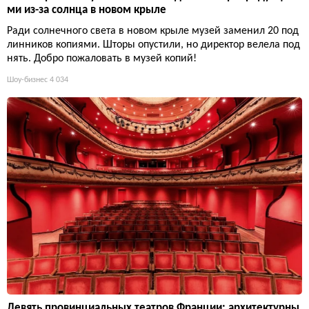
ми из-за солнца в новом крыле
Ради солнечного света в новом крыле музей заменил 20 под
линников копиями. Шторы опустили, но директор велела под
нять. Добро пожаловать в музей копий!
Шоу-бизнес
4 034
Девять провинциальных театров Франции: архитектурны