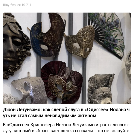
Шоу-бизнес
10 711
Джон Легуизамо: как слепой слуга в «Одиссее» Нолана ч
уть не стал самым ненавидимым актёром
В «Одиссее» Кристофера Нолана Легуизамо играет слепого с
лугу, который выбрасывает щенка со скалы – но не волнуйте