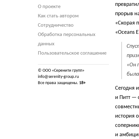
превратил
О проекте
прорыв на
Как стать автором
«Скорая п
Сотрудничество
«Оceans E
Обработка персональных
данных
Спус
Пользовательское соглашение
приз
«Он 
© ООО «Серенити групп»
была
info@serenity-group.ru
Все права защищены.
18+
Сегодня 
и Питт — 
совместн
история о
сопернико
и амбици