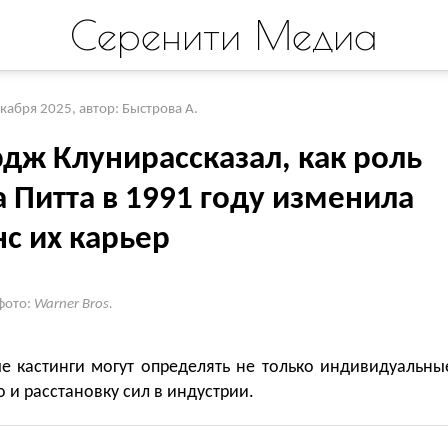
Серенити Медиа
екабря 2025
,
автор: Быстрова А.
дж Клунирассказал, как роль
 Питта в 1991 году изменила
с их карьер
фото:
Warner Bros.
е кастинги могут определять не только индивидуальны
о и расстановку сил в индустрии.