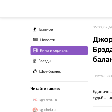
06:00, 02 д
Главное
Джор
Новости
Брэда
Кино и сериалы
балан
Звезды
Шоу-бизнес
Источник 
Читайте также:
Единичны
судьбы, н
sg-news.ru
sg-chef.ru