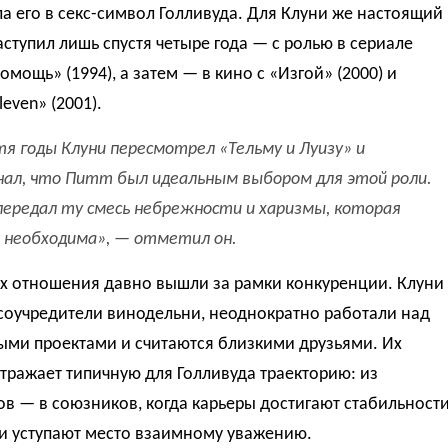
а его в секс-символ Голливуда. Для Клуни же настоящий
ступил лишь спустя четыре года — с ролью в сериале
омощь» (1994), а затем — в кино с «Изгой» (2000) и
leven» (2001).
тя годы Клуни пересмотрел «Тельму и Луизу» и
нал, что Питт был идеальным выбором для этой роли.
передал ту смесь небрежности и харизмы, которая
 необходима», — отметил он.
их отношения давно вышли за рамки конкуренции. Клуни
соучредители винодельни, неоднократно работали над
ыми проектами и считаются близкими друзьями. Их
тражает типичную для Голливуда траекторию: из
в — в союзников, когда карьеры достигают стабильност
и уступают место взаимному уважению.