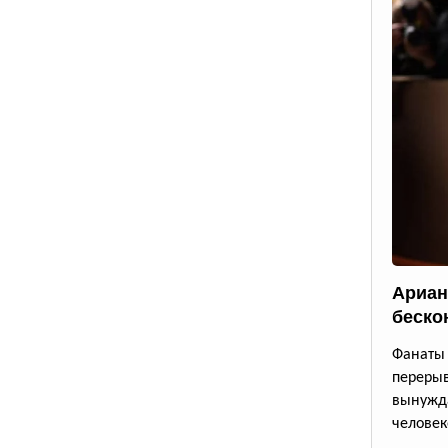
Ариан
беско
Фанаты 
переры
вынужда
человек