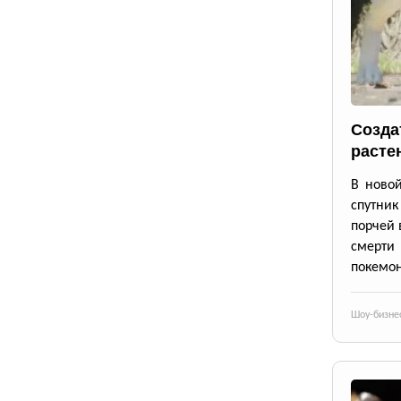
Созда
расте
В новой
спутник
порчей 
смерти
покемон
Шоу-бизне