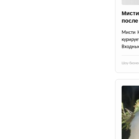
Мисти
после
Мисти К
курируе
Входные
Шоу-бизне