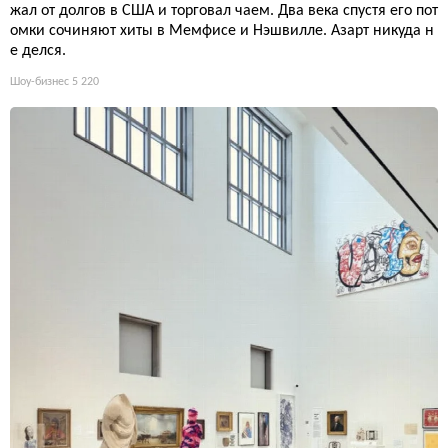
жал от долгов в США и торговал чаем. Два века спустя его пот
омки сочиняют хиты в Мемфисе и Нэшвилле. Азарт никуда н
е делся.
Шоу-бизнес
5 220