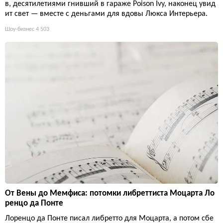
в, десятилетиями гнивший в гараже Poison Ivy, наконец увид
ит свет — вместе с деньгами для вдовы Люкса Интерьера.
Шоу-бизнес
4 503
От Вены до Мемфиса: потомки либреттиста Моцарта Ло
ренцо да Понте
Лоренцо да Понте писал либретто для Моцарта, а потом сбе