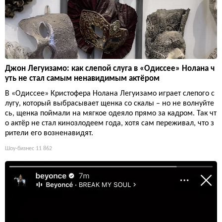
Джон Легуизамо: как слепой слуга в «Одиссее» Нолана ч
уть не стал самым ненавидимым актёром
В «Одиссее» Кристофера Нолана Легуизамо играет слепого с
лугу, который выбрасывает щенка со скалы – но не волнуйте
сь, щенка поймали на мягкое одеяло прямо за кадром. Так чт
о актёр не стал кинозлодеем года, хотя сам переживал, что з
рители его возненавидят.
Шоу-бизнес
11 862