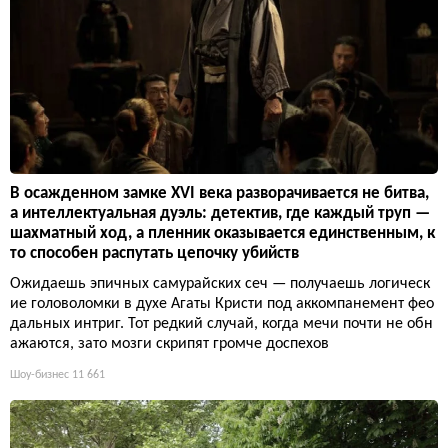
В осажденном замке XVI века разворачивается не битва,
а интеллектуальная дуэль: детектив, где каждый труп —
шахматный ход, а пленник оказывается единственным, к
то способен распутать цепочку убийств
Ожидаешь эпичных самурайских сеч — получаешь логическ
ие головоломки в духе Агаты Кристи под аккомпанемент фео
дальных интриг. Тот редкий случай, когда мечи почти не обн
ажаются, зато мозги скрипят громче доспехов
Шоу-бизнес
11 661