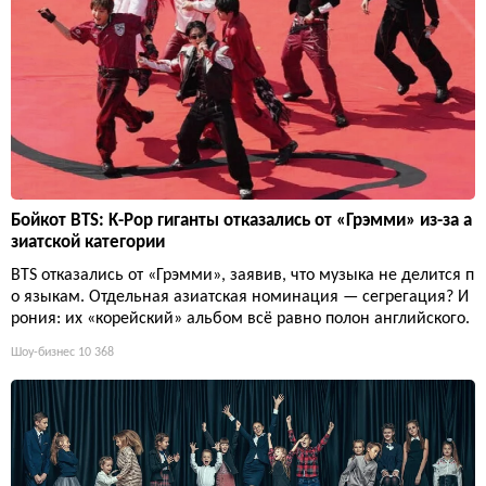
Бойкот BTS: K-Pop гиганты отказались от «Грэмми» из-за а
зиатской категории
BTS отказались от «Грэмми», заявив, что музыка не делится п
о языкам. Отдельная азиатская номинация — сегрегация? И
рония: их «корейский» альбом всё равно полон английского.
Шоу-бизнес
10 368