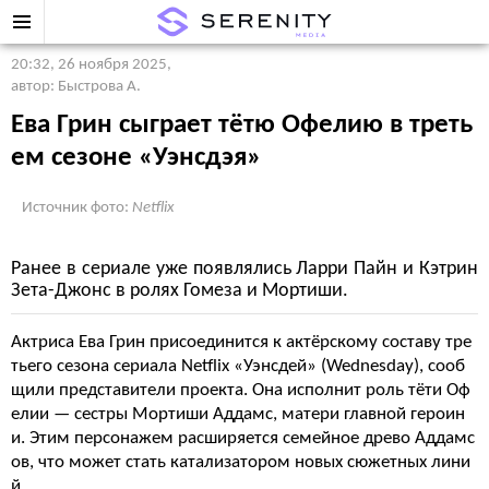
20:32, 26 ноября 2025
,
автор: Быстрова А.
Ева Грин сыграет тётю Офелию в треть
ем сезоне «Уэнсдэя»
Источник фото:
Netflix
Ранее в сериале уже появлялись Ларри Пайн и Кэтрин
Зета-Джонс в ролях Гомеза и Мортиши.
Актриса Ева Грин присоединится к актёрскому составу тре
тьего сезона сериала Netflix «Уэнсдей» (Wednesday), сооб
щили представители проекта. Она исполнит роль тёти Оф
елии — сестры Мортиши Аддамс, матери главной героин
и. Этим персонажем расширяется семейное древо Аддамс
ов, что может стать катализатором новых сюжетных лини
й.