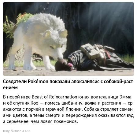
Создатели Pokémon показали апокалипсис с собакой-раст
ением
В новой игре Beast of Reincarnation юная воительница Эмма
и её спутник Кoo — помесь шиба-ину, волка и растения — ср
ажаются с порчей в мрачной Японии. Собака стреляет семен
ами цветов, а темы смерти и перерождения оказываются куд
а серьёзнее, чем ловля покемонов.
Шоу-бизнес
3 453