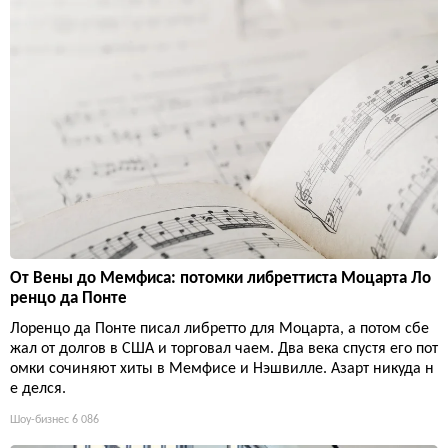
От Вены до Мемфиса: потомки либреттиста Моцарта Ло
ренцо да Понте
Лоренцо да Понте писал либретто для Моцарта, а потом сбе
жал от долгов в США и торговал чаем. Два века спустя его пот
омки сочиняют хиты в Мемфисе и Нэшвилле. Азарт никуда н
е делся.
Шоу-бизнес
6 086