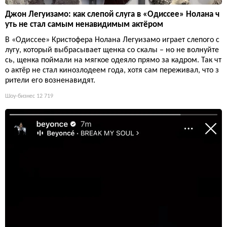
Джон Легуизамо: как слепой слуга в «Одиссее» Нолана ч
уть не стал самым ненавидимым актёром
В «Одиссее» Кристофера Нолана Легуизамо играет слепого с
лугу, который выбрасывает щенка со скалы – но не волнуйте
сь, щенка поймали на мягкое одеяло прямо за кадром. Так чт
о актёр не стал кинозлодеем года, хотя сам переживал, что з
рители его возненавидят.
Шоу-бизнес
12 719