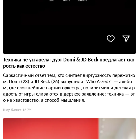
Техника не устарела: дуэт Domi & JD Beck предлагает ско
рость как естество
Саркастичный ответ тем, кто считает виртуозность пережитко
м. Domi (23) и JD Beck (26) выпустили "Who Asked?" — альбо
м, где сложнейшие партии оркестра, полиритмия и детская р
адость от игры сливаются в дерзкое заявление: техника — эт
о не хвастовство, а способ мышления.
Шоу-бизнес
12 791