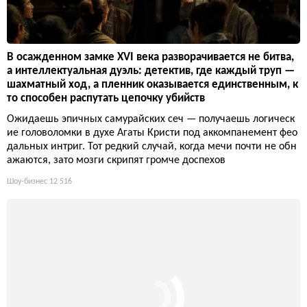
В осажденном замке XVI века разворачивается не битва,
а интеллектуальная дуэль: детектив, где каждый труп —
шахматный ход, а пленник оказывается единственным, к
то способен распутать цепочку убийств
Ожидаешь эпичных самурайских сеч — получаешь логическ
ие головоломки в духе Агаты Кристи под аккомпанемент фео
дальных интриг. Тот редкий случай, когда мечи почти не обн
ажаются, зато мозги скрипят громче доспехов
Шоу-бизнес
12 516