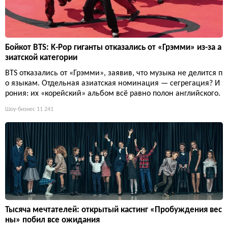
Бойкот BTS: K-Pop гиганты отказались от «Грэмми» из-за а
зиатской категории
BTS отказались от «Грэмми», заявив, что музыка не делится п
о языкам. Отдельная азиатская номинация — сегрегация? И
рония: их «корейский» альбом всё равно полон английского.
Шоу-бизнес
11 241
Тысяча мечтателей: открытый кастинг «Пробуждения вес
ны» побил все ожидания