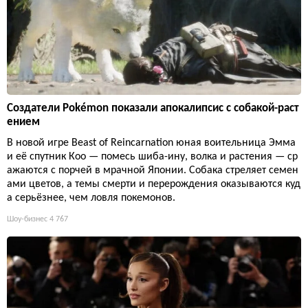
Создатели Pokémon показали апокалипсис с собакой-раст
ением
В новой игре Beast of Reincarnation юная воительница Эмма
и её спутник Кoo — помесь шиба-ину, волка и растения — ср
ажаются с порчей в мрачной Японии. Собака стреляет семен
ами цветов, а темы смерти и перерождения оказываются куд
а серьёзнее, чем ловля покемонов.
Шоу-бизнес
4 767