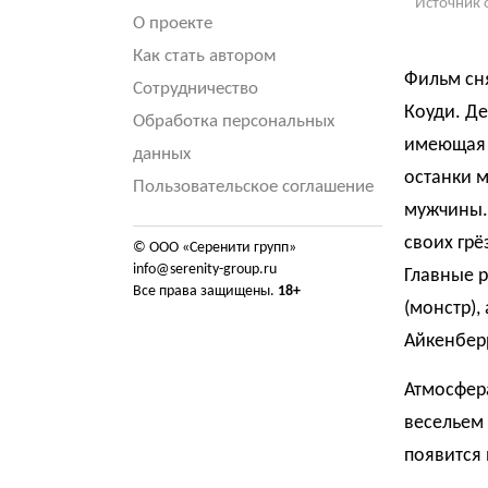
Источник 
О проекте
Как стать автором
Фильм сн
Сотрудничество
Коуди. Де
Обработка персональных
имеющая 
данных
останки м
Пользовательское соглашение
мужчины. 
своих грё
© ООО «Серенити групп»
info@serenity-group.ru
Главные р
Все права защищены.
18+
(монстр),
Айкенберр
Атмосфер
весельем 
появится 