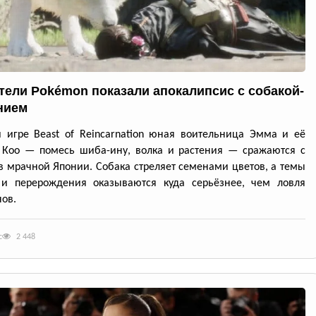
тели Pokémon показали апокалипсис с собакой-
нием
 игре Beast of Reincarnation юная воительница Эмма и её
 Кoo — помесь шиба-ину, волка и растения — сражаются с
в мрачной Японии. Собака стреляет семенами цветов, а темы
 и перерождения оказываются куда серьёзнее, чем ловля
ов.
с
2 448