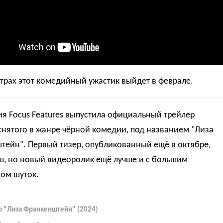
трах этот комедийный ужастик выйдет в феврале.
я Focus Features выпустила официальный трейлер
снятого в жанре чёрной комедии, под названием "Лиза
тейн". Первый тизер, опубликованный ещё в октябре,
ш, но новый видеоролик ещё лучше и с большим
вом шуток.
ф "Лиза Франкенштейн" (2024)