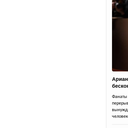
Ариан
беско
Фанаты 
переры
вынужда
человек