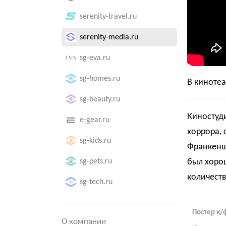
serenity-travel.ru
serenity-media.ru
sg-eva.ru
sg-homes.ru
В кинотеа
sg-beauty.ru
Киностуди
e-gear.ru
хоррора, 
sg-kids.ru
Франкенш
был хоро
sg-pets.ru
количест
sg-tech.ru
Постер к/
О компании