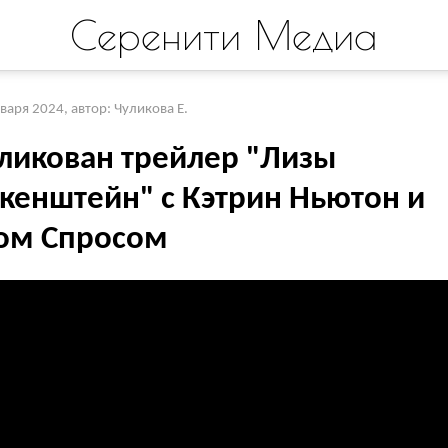
Серенити Медиа
нваря 2024
,
автор: Чуликова Е.
ликован трейлер "Лизы
кенштейн" с Кэтрин Ньютон и
ом Спросом