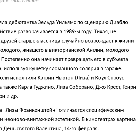
фото:
Focus Features
яла дебютантка Зельда Уильямс по сценарию Диабло
йствие разворачивается в 1989-м году. Тихая, не
друзей старшеклассница случайно возрождает к жизни
олодого, жившего в викторианской Англии, молодого
Постепенно она начинает превращать его в субъекта
з, используя кушетку сломанного солярия в гараже.
оли исполнили Кэтрин Ньютон (Лиза) и Коул Спроус
 а также Карла Гуджино, Лиза Соберано, Джо Крест, Генри
и и др.
а "Лизы Франкенштейн" отличается специфическим
и неоново-винтажной эстетикой. В кинотеатрах картина
в День святого Валентина, 14-го февраля.