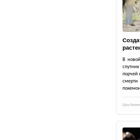
Созда
расте
В новой
спутник
порчей 
смерти
покемон
Шоу-бизне