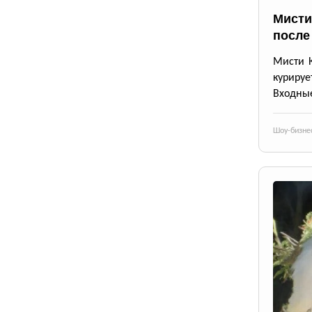
Мисти
после
Мисти К
курируе
Входные
Шоу-бизне