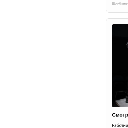
Шоу-бизне
Смотр
Работ