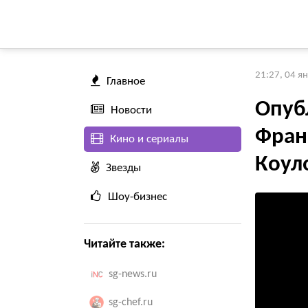
21:27, 04 я
Главное
Опуб
Новости
Фран
Кино и сериалы
Коул
Звезды
Шоу-бизнес
Читайте также:
sg-news.ru
sg-chef.ru