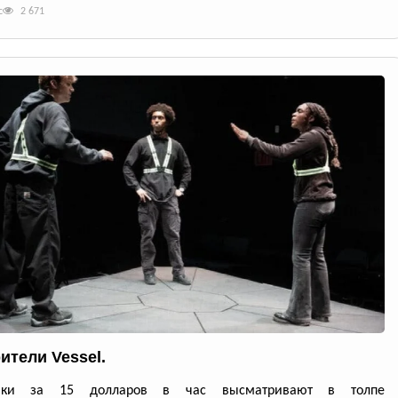
с
2 671
ители Vessel.
ники за 15 долларов в час высматривают в толпе