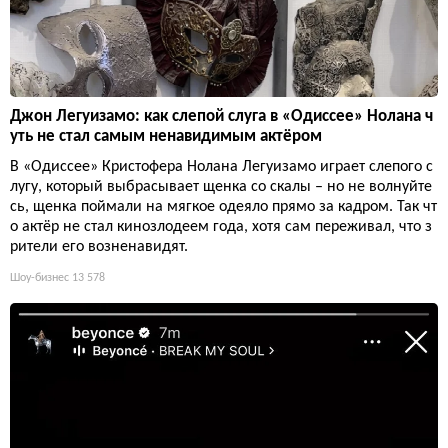
Джон Легуизамо: как слепой слуга в «Одиссее» Нолана ч
уть не стал самым ненавидимым актёром
В «Одиссее» Кристофера Нолана Легуизамо играет слепого с
лугу, который выбрасывает щенка со скалы – но не волнуйте
сь, щенка поймали на мягкое одеяло прямо за кадром. Так чт
о актёр не стал кинозлодеем года, хотя сам переживал, что з
рители его возненавидят.
Шоу-бизнес
13 578