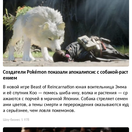
Создатели Pokémon показали апокалипсис с собакой-раст
ением
В новой игре Beast of Reincarnation юная воительница Эмма
и её спутник Кoo — помесь шиба-ину, волка и растения — ср
ажаются с порчей в мрачной Японии. Собака стреляет семен
ами цветов, а темы смерти и перерождения оказываются куд
а серьёзнее, чем ловля покемонов.
Шоу-бизнес
5 978