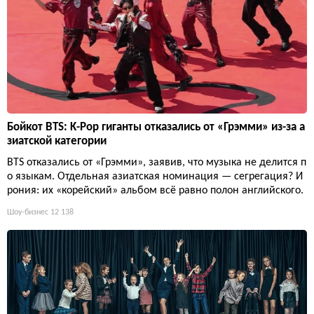
Бойкот BTS: K-Pop гиганты отказались от «Грэмми» из-за а
зиатской категории
BTS отказались от «Грэмми», заявив, что музыка не делится п
о языкам. Отдельная азиатская номинация — сегрегация? И
рония: их «корейский» альбом всё равно полон английского.
Шоу-бизнес
12 138