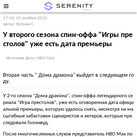
17:50, 07 ноября 2023
,
автор: Кутман С.
У второго сезона спин-оффа "Игры пре
столов" уже есть дата премьеры
Источник фото:
HBO Max
Вторая часть " Дома дракона" выйдет в следующем го
ду.
У 2-го сезона "Дома дракона", спин-оффа легендарного се
риала "Игра престолов", уже есть оговоренная дата офици
альной премьеры, которую удалось снять, несмотря на ма
сштабные забастовки сценаристов и актеров, которые пре
следовали Голливуд.
После многочисленных слухов представитель HBO Max по