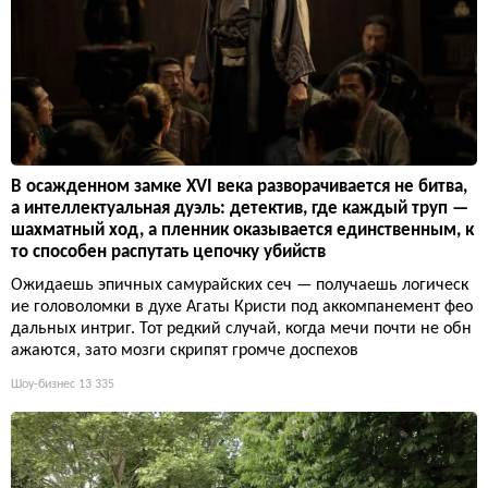
В осажденном замке XVI века разворачивается не битва,
а интеллектуальная дуэль: детектив, где каждый труп —
шахматный ход, а пленник оказывается единственным, к
то способен распутать цепочку убийств
Ожидаешь эпичных самурайских сеч — получаешь логическ
ие головоломки в духе Агаты Кристи под аккомпанемент фео
дальных интриг. Тот редкий случай, когда мечи почти не обн
ажаются, зато мозги скрипят громче доспехов
Шоу-бизнес
13 335