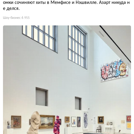
омки сочиняют хиты в Мемфисе и Нэшвилле. Азарт никуда н
е делся.
Шоу-бизнес
6 955