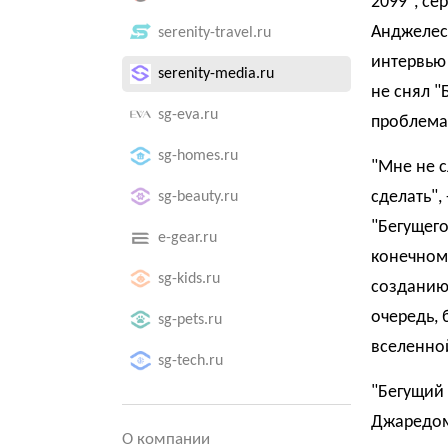
2099", се
Анджелес
serenity-travel.ru
интервью 
serenity-media.ru
не снял "
sg-eva.ru
проблема
sg-homes.ru
"Мне не с
сделать",
sg-beauty.ru
"Бегущего
e-gear.ru
конечном 
sg-kids.ru
созданию 
очередь, 
sg-pets.ru
вселенно
sg-tech.ru
"Бегущий 
Джаредом
О компании