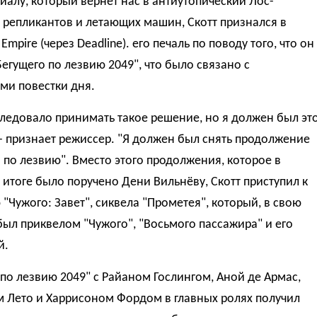
риалу, который вернет нас в антиутопический Лос-
 репликантов и летающих машин, Скотт признался в
Empire (через Deadline). его печаль по поводу того, что он
Бегущего по лезвию 2049", что было связано с
ми повестки дня.
ледовало принимать такое решение, но я должен был эт
 - признает режиссер. "Я должен был снять продолжение
 по лезвию". Вместо этого продолжения, которое в
итоге было поручено Дени Вильнёву, Скотт приступил к
"Чужого: Завет", сиквела "Прометея", который, в свою
был приквелом "Чужого", "Восьмого пассажира" и его
й.
по лезвию 2049" с Райаном Гослингом, Аной де Армас,
 Лето и Харрисоном Фордом в главных ролях получил