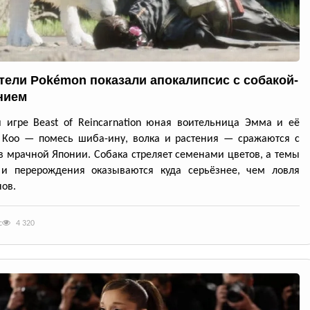
тели Pokémon показали апокалипсис с собакой-
нием
 игре Beast of Reincarnation юная воительница Эмма и её
 Кoo — помесь шиба-ину, волка и растения — сражаются с
в мрачной Японии. Собака стреляет семенами цветов, а темы
 и перерождения оказываются куда серьёзнее, чем ловля
ов.
с
4 320