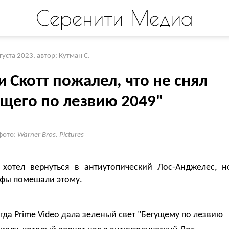
Серенити Медиа
вгуста 2023
,
автор: Кутман С.
 Скотт пожалел, что не снял
ущего по лезвию 2049"
фото:
Warner Bros. Pictures
 хотел вернуться в антиутопический Лос-Анджелес, н
фы помешали этому.
огда Prime Video дала зеленый свет "Бегущему по лезвию