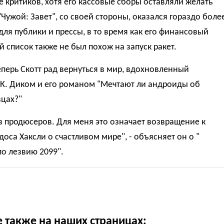
 критиков, хотя его кассовые сборы оставляли желать
"Чужой: Завет", со своей стороны, оказался гораздо боле
ля публики и прессы, в то время как его финансовый
 список также не был похож на запуск ракет.
перь Скотт рад вернуться в мир, вдохновленный
К. Диком и его романом "Мечтают ли андроиды об
вцах?"
з продюсеров. Для меня это означает возвращение к
оса Хаксли о счастливом мире", - объясняет он о "
о лезвию 2099".
е также на наших страницах: