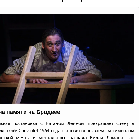
а памяти на Бродвее
йская постановка с Натаном Лейном превращает сцену в
ллюзий: Chevrolet 1964 года становится осязаемым символом
анской мечты и ментального распада Вилли Ломана, где