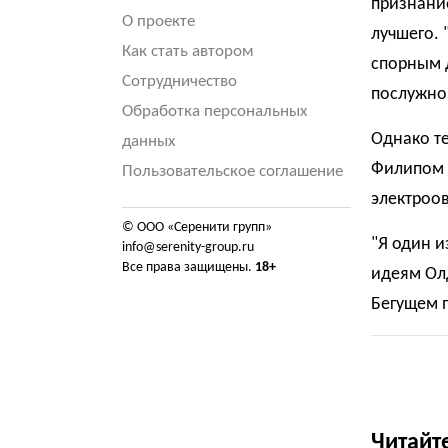
признание
О проекте
лучшего. 
Как стать автором
спорным д
Сотрудничество
послужной
Обработка персональных
Однако те
данных
Филипом 
Пользовательское соглашение
электроо
© ООО «Серенити групп»
"Я один и
info@serenity-group.ru
Все права защищены.
18+
идеям Олд
Бегущем п
Читайт