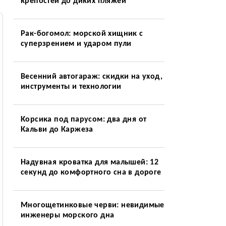
крепостей до диких пляжей
Рак-богомол: морской хищник с
суперзрением и ударом пули
Весенний автогараж: скидки на уход,
инструменты и технологии
Корсика под парусом: два дня от
Кальви до Каржеза
Надувная кроватка для малышей: 12
секунд до комфортного сна в дороге
Многощетинковые черви: невидимые
инженеры морского дна