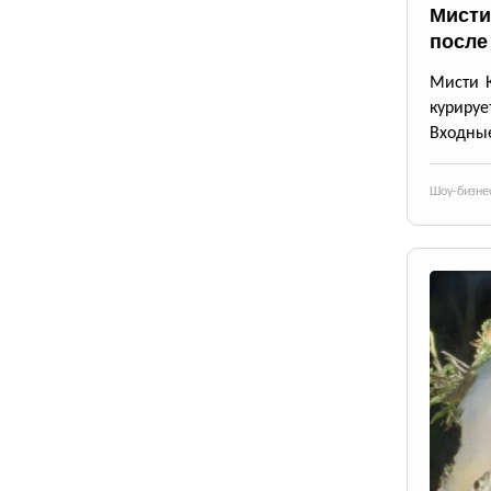
Мисти
после
Мисти К
курируе
Входные
Шоу-бизне