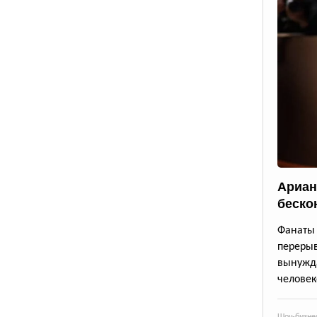
Ариан
беско
Фанаты 
переры
вынужда
человек