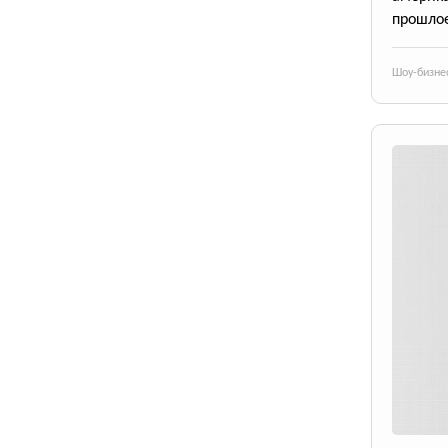
прошлое
Шоу-бизне