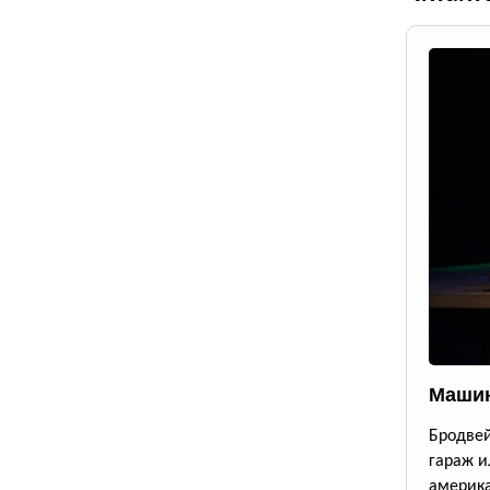
Машин
Бродве
гараж и
америк