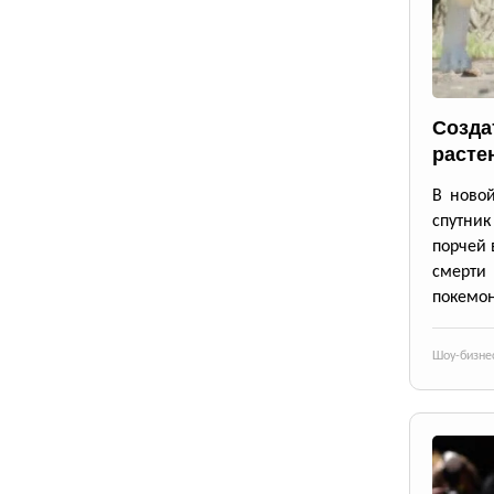
Созда
расте
В новой
спутник
порчей 
смерти
покемон
Шоу-бизне