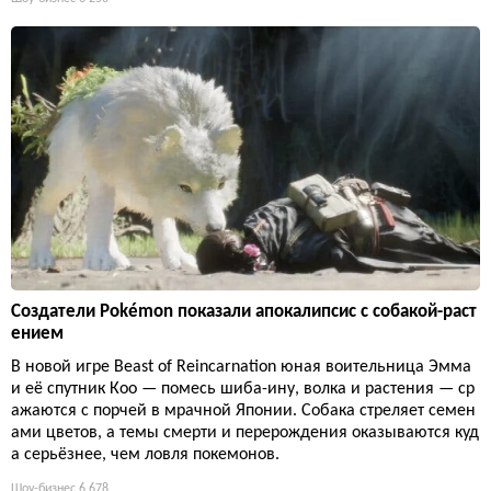
Создатели Pokémon показали апокалипсис с собакой-раст
ением
В новой игре Beast of Reincarnation юная воительница Эмма
и её спутник Кoo — помесь шиба-ину, волка и растения — ср
ажаются с порчей в мрачной Японии. Собака стреляет семен
ами цветов, а темы смерти и перерождения оказываются куд
а серьёзнее, чем ловля покемонов.
Шоу-бизнес
6 678