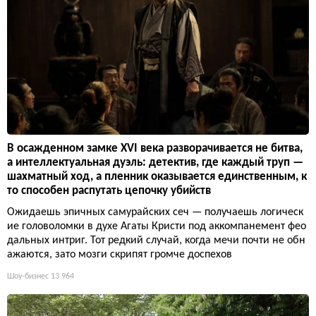
В осажденном замке XVI века разворачивается не битва,
а интеллектуальная дуэль: детектив, где каждый труп —
шахматный ход, а пленник оказывается единственным, к
то способен распутать цепочку убийств
Ожидаешь эпичных самурайских сеч — получаешь логическ
ие головоломки в духе Агаты Кристи под аккомпанемент фео
дальных интриг. Тот редкий случай, когда мечи почти не обн
ажаются, зато мозги скрипят громче доспехов
Шоу-бизнес
13 964