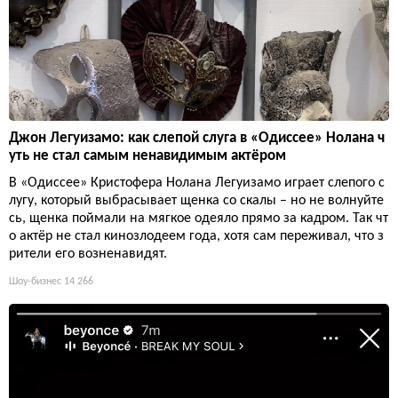
Джон Легуизамо: как слепой слуга в «Одиссее» Нолана ч
уть не стал самым ненавидимым актёром
В «Одиссее» Кристофера Нолана Легуизамо играет слепого с
лугу, который выбрасывает щенка со скалы – но не волнуйте
сь, щенка поймали на мягкое одеяло прямо за кадром. Так чт
о актёр не стал кинозлодеем года, хотя сам переживал, что з
рители его возненавидят.
Шоу-бизнес
14 266