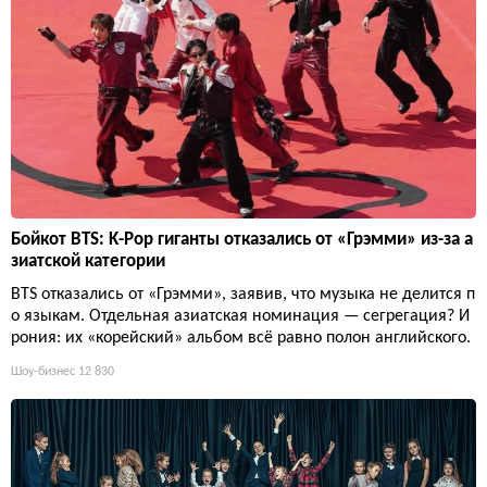
Бойкот BTS: K-Pop гиганты отказались от «Грэмми» из-за а
зиатской категории
BTS отказались от «Грэмми», заявив, что музыка не делится п
о языкам. Отдельная азиатская номинация — сегрегация? И
рония: их «корейский» альбом всё равно полон английского.
Шоу-бизнес
12 830