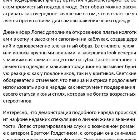
ами подчеркивает фигуру артистки и демонстрирует ее бе
скомпромиссный подход к моде. Этот образ можно рассм
атривать как очередное заявление о том, что возраст не яв
ляется препятствием для самовыражения через одежду.
Дженнифер Лопес дополнила откровенное платье колготк
ами в сетку и высокими сапогами на каблуках, создав дерз
кий и одновременно элегантный образ. Ее стилисты улож
или волосы крупными волнами, а завершила look вечерня
я макияжная гамма с акцентом на губы. Такое сочетание э
лементов одежды и макияжа традиционно вызывает бурн
ую реакцию как у поклонников, так и у критиков. Светские
обозреватели отмечают, что певица и актриса продолжает
использовать яркие наряды как инструмент поддержания
своего статуса иконы стиля, которая не боится возрастных
стереотипов.
Интересно, что демонстрация подобного наряда происход
ит на фоне недавних спекуляций о личной жизни знамени
тости. Лопес отреагировала на слухи о возможном роман
е с актером Бреттом Голдстином, с которым она снималас