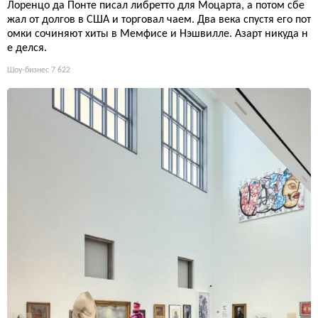
Лоренцо да Понте писал либретто для Моцарта, а потом сбе
жал от долгов в США и торговал чаем. Два века спустя его пот
омки сочиняют хиты в Мемфисе и Нэшвилле. Азарт никуда н
е делся.
Шоу-бизнес
7 622