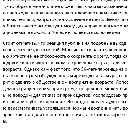
ь в новом романтическом фильме. Этот факт подчеркивае
т, что образ в мини-платье может быть частью осознанног
о пиар-хода, направленного на отвлечение внимания от л
ичных тем или, напротив, на усиление интриги. Звезды шо
у-бизнеса часто используют моду для управления информ
ационным потоком, и Лопес не является исключением.
Стоит отметить, что реакция публики на подобные выход
ы остается неоднозначной. Многие восхищаются внешност
ью артистки и ее способностью сохранять форму, тогда ка
к другие критикуют слишком откровенные наряды для ее
возраста. Однако сам факт того, что 56-летняя женщина о
стается центром обсуждения в мире моды и гламура, гово
рит о сдвигах в общественном восприятии возраста. Лопес
демонстрирует своим примером, что зрелость может быт
ь не поводом для отказа от ярких цветов, леопардовых пр
интов или глубоких декольте. Это подталкивает аудитори
ю пересматривать устоявшиеся нормы и воспринимать во
зраст как этап для нового витка стиля, а не заката карьер
ы.