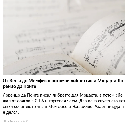
От Вены до Мемфиса: потомки либреттиста Моцарта Ло
ренцо да Понте
Лоренцо да Понте писал либретто для Моцарта, а потом сбе
жал от долгов в США и торговал чаем. Два века спустя его пот
омки сочиняют хиты в Мемфисе и Нэшвилле. Азарт никуда н
е делся.
Шоу-бизнес
7 686