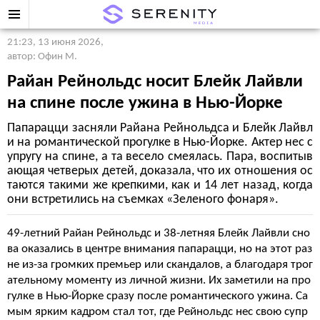
21:23, 13 июня 2026
,
автор: Офин М.
Райан Рейнольдс носит Блейк Лайвли
на спине после ужина в Нью-Йорке
Папарацци засняли Райана Рейнольдса и Блейк Лайвл
и на романтической прогулке в Нью-Йорке. Актер нес с
упругу на спине, а та весело смеялась. Пара, воспитыв
ающая четверых детей, доказала, что их отношения ос
таются такими же крепкими, как и 14 лет назад, когда
они встретились на съемках «Зеленого фонаря».
49-летний Райан Рейнольдс и 38-летняя Блейк Лайвли сно
ва оказались в центре внимания папарацци, но на этот раз
не из-за громких премьер или скандалов, а благодаря трог
ательному моменту из личной жизни. Их заметили на про
гулке в Нью-Йорке сразу после романтического ужина. Са
мым ярким кадром стал тот, где Рейнольдс нес свою супр