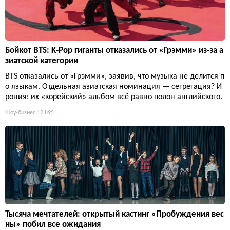
Бойкот BTS: K-Pop гиганты отказались от «Грэмми» из-за а
зиатской категории
BTS отказались от «Грэмми», заявив, что музыка не делится п
о языкам. Отдельная азиатская номинация — сегрегация? И
рония: их «корейский» альбом всё равно полон английского.
Шоу-бизнес
12 895
Тысяча мечтателей: открытый кастинг «Пробуждения вес
ны» побил все ожидания