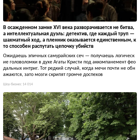
В осажденном замке XVI века разворачивается не битва,
а интеллектуальная дуэль: детектив, где каждый труп —
шахматный ход, а пленник оказывается единственным, к
то способен распутать цепочку убийств
Ожидаешь эпичных самурайских сеч — получаешь логическ
ие головоломки в духе Агаты Кристи под аккомпанемент фео
дальных интриг. Тот редкий случай, когда мечи почти не обн
ажаются, зато мозги скрипят громче доспехов
Шоу-бизнес
14 014