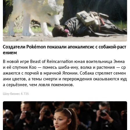
Создатели Pokémon показали апокалипсис с собакой-раст
ением
В новой игре Beast of Reincarnation юная воительница Эмма
и её спутник Кoo — помесь шиба-ину, волка и растения — ср
ажаются с порчей в мрачной Японии. Собака стреляет семен
ами цветов, а темы смерти и перерождения оказываются куд
а серьёзнее, чем ловля покемонов.
Шоу-бизнес
6 735