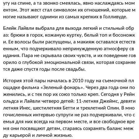
угу на спине, а та звонко смеялась, явно наслаждаясь мом
ентом. Этот жест стал символом их отношений, которые м
ногие называют одними из самых крепких в Голливуде.
Блейк Лайвли выбрала для выхода легкий и стильный обр
аз: брюки в горох, кожаную куртку, белый топ и босоножк
и. Ее волосы были распущены, а макияж оставался естеств
енным, что подчеркивало непринужденную атмосферу св
идания. Пара не скрывала своих чувств, и их поведение гов
орило о глубокой эмоциональной связи, которая сохраняе
тся даже спустя годы после свадьбы.
История этой пары началась в 2010 году на съемочной пл
ощадке фильма «Зеленый фонарь». Через два года они по
женились, и с тех пор их союз только креп. Сегодня у Рейн
ольдса и Лайвли четверо детей: 11-летняя Джеймс, девяти
летняя Инес, шестилетняя Бетти и трехлетний Олин. В мно
гочисленных интервью супруги не раз подчеркивали, что с
емья для них всегда на первом месте, и все свободное вре
мя они посвящают детям, стараясь сохранять баланс меж
ду карьерой и личной жизнью.