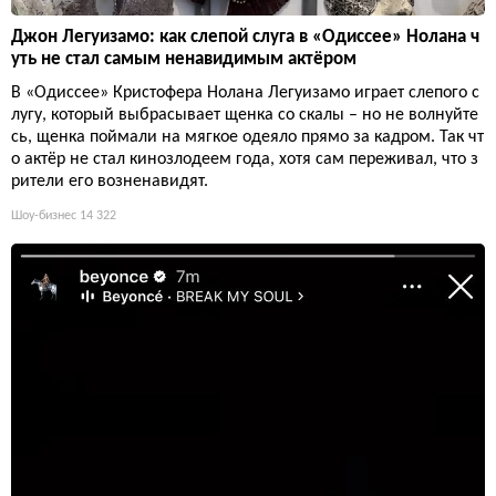
Джон Легуизамо: как слепой слуга в «Одиссее» Нолана ч
уть не стал самым ненавидимым актёром
В «Одиссее» Кристофера Нолана Легуизамо играет слепого с
лугу, который выбрасывает щенка со скалы – но не волнуйте
сь, щенка поймали на мягкое одеяло прямо за кадром. Так чт
о актёр не стал кинозлодеем года, хотя сам переживал, что з
рители его возненавидят.
Шоу-бизнес
14 322