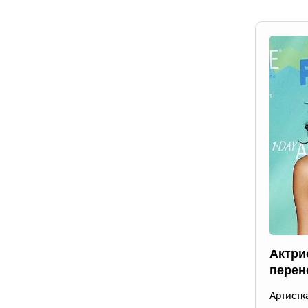
Актри
перен
Артистк