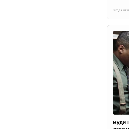
3 года наз
Вуди 