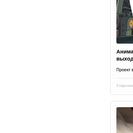
Анима
выход
Проект 
3 года наз