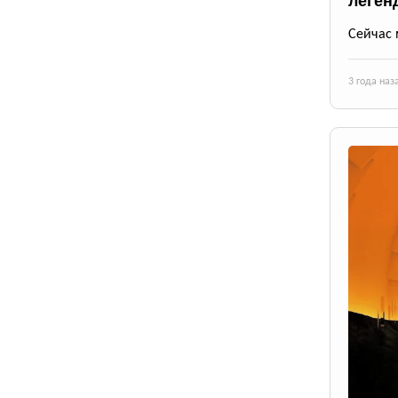
леген
Сейчас 
3 года наз