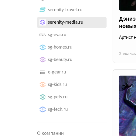
serenity-travel.ru
Дэниэ
serenity-media.ru
новых
sg-eva.ru
Артист 
sg-homes.ru
3 года наз
sg-beauty.ru
e-gear.ru
sg-kids.ru
sg-pets.ru
sg-tech.ru
О компании