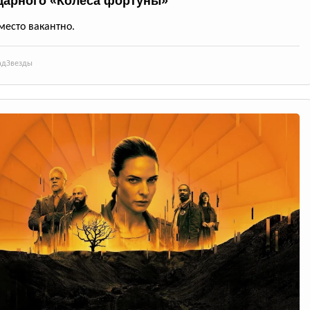
дарного «Колеса фортуны»
место вакантно.
ад
Звезды