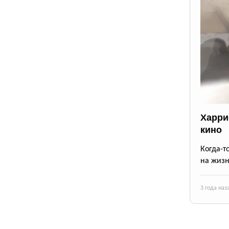
Харри
кино
Когда-т
на жизн
3 года наз