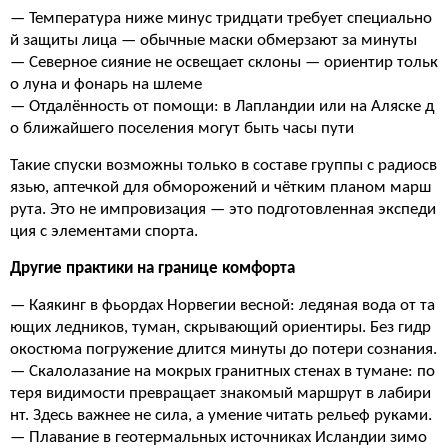
— Температура ниже минус тридцати требует специально
й защиты лица — обычные маски обмерзают за минуты
— Северное сияние не освещает склоны — ориентир тольк
о луна и фонарь на шлеме
— Отдалённость от помощи: в Лапландии или на Аляске д
о ближайшего поселения могут быть часы пути
Такие спуски возможны только в составе группы с радиосв
язью, аптечкой для обморожений и чётким планом марш
рута. Это не импровизация — это подготовленная экспеди
ция с элементами спорта.
Другие практики на границе комфорта
— Каякинг в фьордах Норвегии весной: ледяная вода от та
ющих ледников, туман, скрывающий ориентиры. Без гидр
окостюма погружение длится минуты до потери сознания.
— Скалолазание на мокрых гранитных стенах в тумане: по
теря видимости превращает знакомый маршрут в лабири
нт. Здесь важнее не сила, а умение читать рельеф руками.
— Плавание в геотермальных источниках Исландии зимо