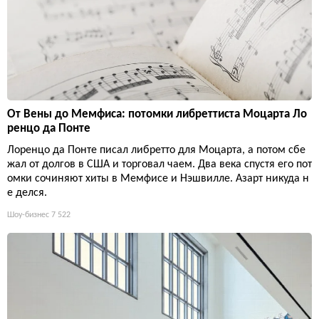
От Вены до Мемфиса: потомки либреттиста Моцарта Ло
ренцо да Понте
Лоренцо да Понте писал либретто для Моцарта, а потом сбе
жал от долгов в США и торговал чаем. Два века спустя его пот
омки сочиняют хиты в Мемфисе и Нэшвилле. Азарт никуда н
е делся.
Шоу-бизнес
7 522