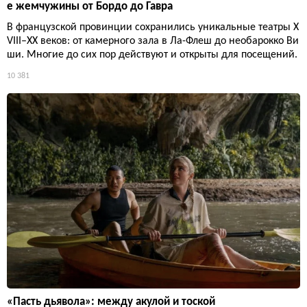
е жемчужины от Бордо до Гавра
В французской провинции сохранились уникальные театры X
VIII–XX веков: от камерного зала в Ла-Флеш до необарокко Ви
ши. Многие до сих пор действуют и открыты для посещений.
10 381
«Пасть дьявола»: между акулой и тоской