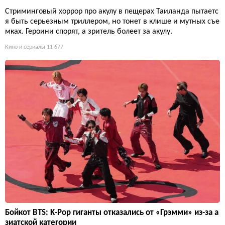
Стриминговый хоррор про акулу в пещерах Таиланда пытаетс
я быть серьезным триллером, но тонет в клише и мутных съе
мках. Героини спорят, а зритель болеет за акулу.
Кино и сериалы
11 677
Бойкот BTS: K-Pop гиганты отказались от «Грэмми» из-за а
зиатской категории