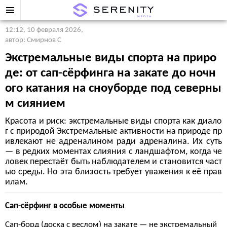
12:12, 10 февраля 2026
,
автор: Смирнов С
Экстремальные виды спорта на приро
де: от сап-сёрфинга на закате до ночн
ого катания на сноуборде под северны
м сиянием
Красота и риск: экстремальные виды спорта как диало
г с природой Экстремальные активности на природе пр
ивлекают не адреналином ради адреналина. Их суть
— в редких моментах слияния с ландшафтом, когда че
ловек перестаёт быть наблюдателем и становится част
ью среды. Но эта близость требует уважения к её прав
илам.
Сап-сёрфинг в особые моменты
Сап-борд (доска с веслом) на закате — не экстремальный