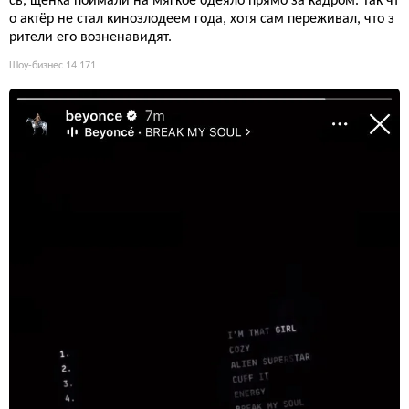
сь, щенка поймали на мягкое одеяло прямо за кадром. Так чт
о актёр не стал кинозлодеем года, хотя сам переживал, что з
рители его возненавидят.
Шоу-бизнес
14 171