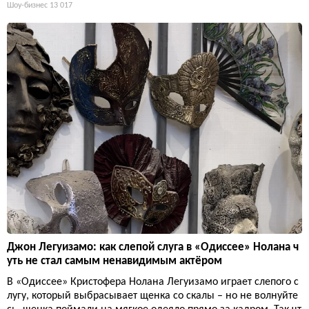
Шоу-бизнес
13 017
Джон Легуизамо: как слепой слуга в «Одиссее» Нолана ч
уть не стал самым ненавидимым актёром
В «Одиссее» Кристофера Нолана Легуизамо играет слепого с
лугу, который выбрасывает щенка со скалы – но не волнуйте