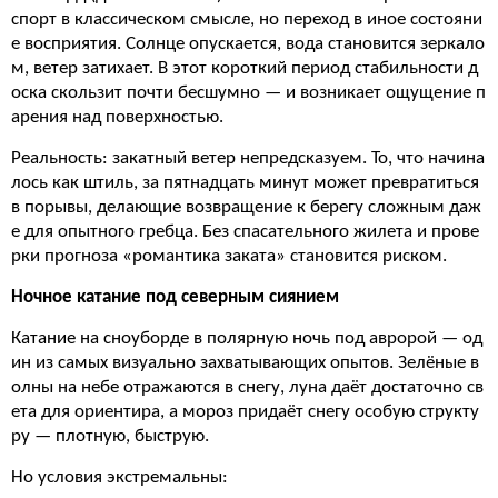
спорт в классическом смысле, но переход в иное состояни
е восприятия. Солнце опускается, вода становится зеркало
м, ветер затихает. В этот короткий период стабильности д
оска скользит почти бесшумно — и возникает ощущение п
арения над поверхностью.
Реальность: закатный ветер непредсказуем. То, что начина
лось как штиль, за пятнадцать минут может превратиться
в порывы, делающие возвращение к берегу сложным даж
е для опытного гребца. Без спасательного жилета и прове
рки прогноза «романтика заката» становится риском.
Ночное катание под северным сиянием
Катание на сноуборде в полярную ночь под авророй — од
ин из самых визуально захватывающих опытов. Зелёные в
олны на небе отражаются в снегу, луна даёт достаточно св
ета для ориентира, а мороз придаёт снегу особую структу
ру — плотную, быструю.
Но условия экстремальны: