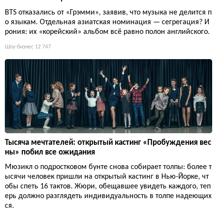
BTS отказались от «Грэмми», заявив, что музыка не делится п
о языкам. Отдельная азиатская номинация — сегрегация? И
рония: их «корейский» альбом всё равно полон английского.
Шоу-бизнес
12 747
Тысяча мечтателей: открытый кастинг «Пробуждения вес
ны» побил все ожидания
Мюзикл о подростковом бунте снова собирает толпы: более т
ысячи человек пришли на открытый кастинг в Нью-Йорке, чт
обы спеть 16 тактов. Жюри, обещавшее увидеть каждого, теп
ерь должно разглядеть индивидуальность в толпе надеющих
ся.