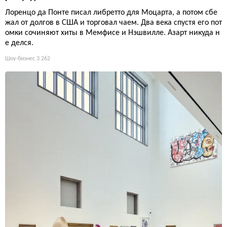
Лоренцо да Понте писал либретто для Моцарта, а потом сбе
жал от долгов в США и торговал чаем. Два века спустя его пот
омки сочиняют хиты в Мемфисе и Нэшвилле. Азарт никуда н
е делся.
Шоу-бизнес
3 262