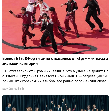
Бойкот BTS: K-Pop гиганты отказались от «Грэмми» из-за а
зиатской категории
BTS отказались от «Грэмми», заявив, что музыка не делится п
о языкам. Отдельная азиатская номинация — сегрегация? И
рония: их «корейский» альбом всё равно полон английского.
Шоу-бизнес
8 565