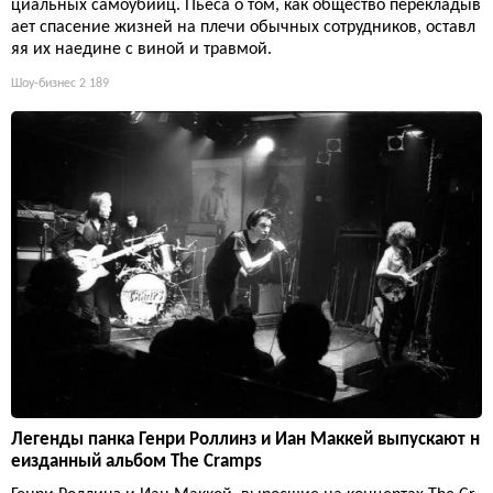
циальных самоубийц. Пьеса о том, как общество перекладыв
ает спасение жизней на плечи обычных сотрудников, оставл
яя их наедине с виной и травмой.
Шоу-бизнес
2 189
Легенды панка Генри Роллинз и Иан Маккей выпускают н
еизданный альбом The Cramps