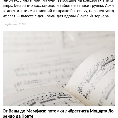
Генри Роллинз и Иан Маккей, выросшие на концертах The Cr
amps, бесплатно восстановили забытые записи группы. Архи
в, десятилетиями гнивший в гараже Poison Ivy, наконец увид
ит свет — вместе с деньгами для вдовы Люкса Интерьера.
Шоу-бизнес
2 283
От Вены до Мемфиса: потомки либреттиста Моцарта Ло
ренцо да Понте