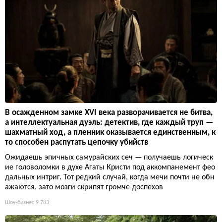
В осажденном замке XVI века разворачивается не битва,
а интеллектуальная дуэль: детектив, где каждый труп —
шахматный ход, а пленник оказывается единственным, к
то способен распутать цепочку убийств
Ожидаешь эпичных самурайских сеч — получаешь логическ
ие головоломки в духе Агаты Кристи под аккомпанемент фео
дальных интриг. Тот редкий случай, когда мечи почти не обн
ажаются, зато мозги скрипят громче доспехов
Шоу-бизнес
9 783