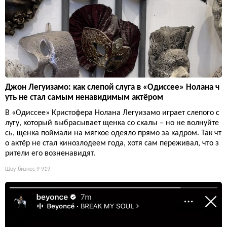
Джон Легуизамо: как слепой слуга в «Одиссее» Нолана ч
уть не стал самым ненавидимым актёром
В «Одиссее» Кристофера Нолана Легуизамо играет слепого с
лугу, который выбрасывает щенка со скалы – но не волнуйте
сь, щенка поймали на мягкое одеяло прямо за кадром. Так чт
о актёр не стал кинозлодеем года, хотя сам переживал, что з
рители его возненавидят.
Шоу-бизнес
9 919