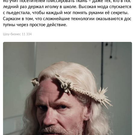
но учит посетителей плиссировать ткань – даже тех, кто в пос
ледний раз держал иголку в школе. Высокая мода спускается
с пьедестала, чтобы каждый мог помять руками её секреты.
Сарказм в том, что сложнейшие технологии оказываются дос
тупны через простое действие.
Шоу-бизнес
11 334