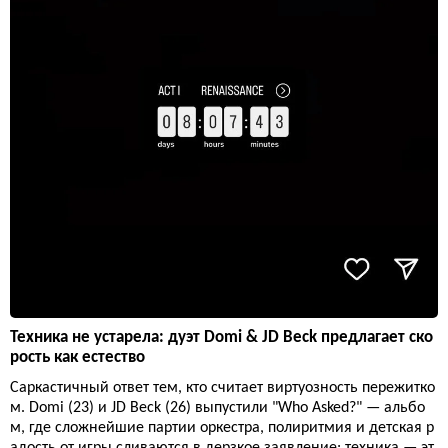
Техника не устарела: дуэт Domi & JD Beck предлагает ско
рость как естество
Саркастичный ответ тем, кто считает виртуозность пережитко
м. Domi (23) и JD Beck (26) выпустили "Who Asked?" — альбо
м, где сложнейшие партии оркестра, полиритмия и детская р
адость от игры сливаются в дерзкое заявление: техника — эт