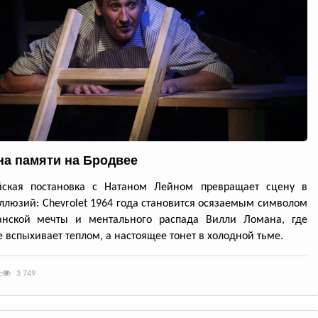
а памяти на Бродвее
йская постановка с Натаном Лейном превращает сцену в
ллюзий: Chevrolet 1964 года становится осязаемым символом
анской мечты и ментального распада Вилли Ломана, где
 вспыхивает теплом, а настоящее тонет в холодной тьме.
с
3 749