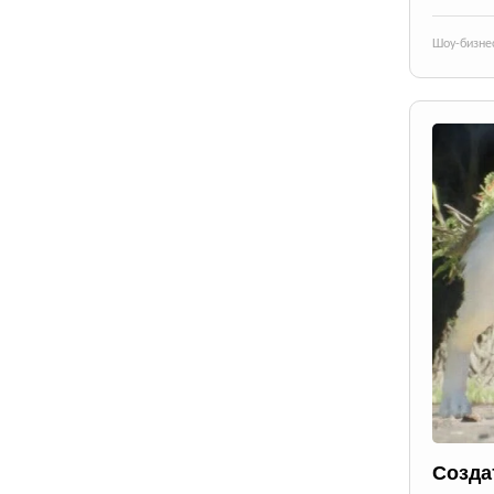
Шоу-бизне
Созда