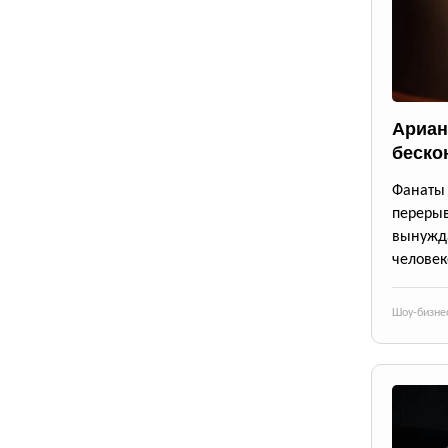
Ариан
беско
Фанаты 
переры
вынужда
человек
Шоу-бизне