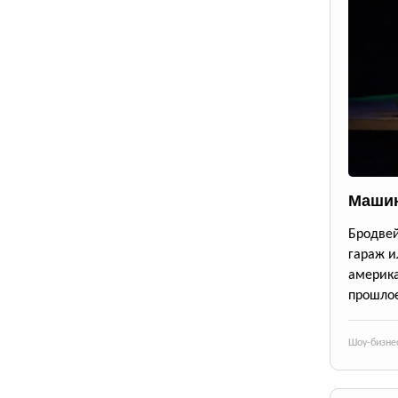
Машин
Бродве
гараж и
америк
прошлое
Шоу-бизне