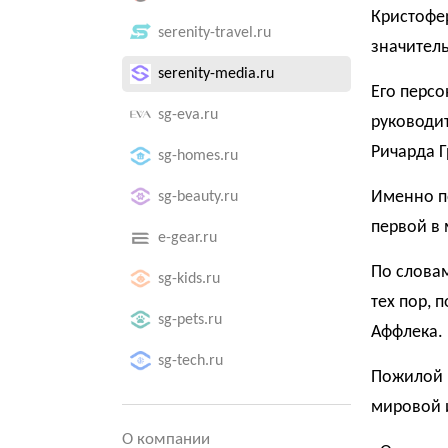
Кристофер
serenity-travel.ru
значитель
serenity-media.ru
Его персо
sg-eva.ru
руководит
Ричарда Г
sg-homes.ru
Именно п
sg-beauty.ru
первой в
e-gear.ru
По слова
sg-kids.ru
тех пор, 
sg-pets.ru
Аффлека.
sg-tech.ru
Пожилой 
мировой 
О компании