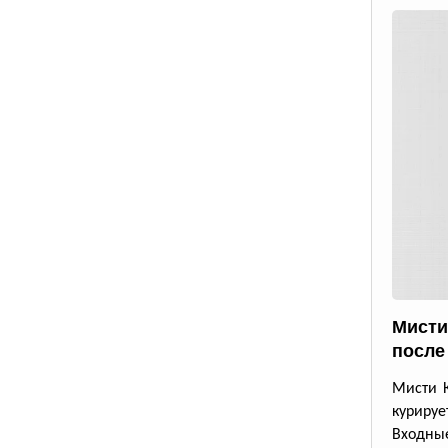
Мисти
после
Мисти К
курируе
Входные