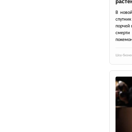
расте
В новой
спутник
порчей 
смерти
покемон
Шоу-бизне