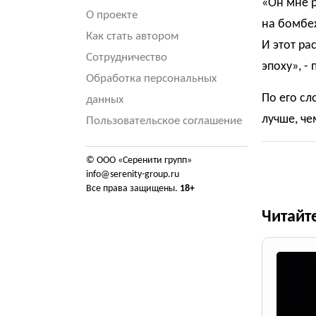
«Он мне р
О проекте
на бомбеж
Как стать автором
И этот ра
Сотрудничество
эпоху», -
Обработка персональных
По его сл
данных
лучше, че
Пользовательское соглашение
© ООО «Серенити групп»
info@serenity-group.ru
Все права защищены.
18+
Читайт