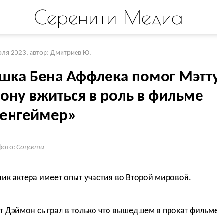
Серенити Медиа
юля 2023
,
автор: Дмитриев Ю.
шка Бена Аффлека помог Мэтт
ону вжиться в роль в фильме
енгеймер»
фото:
Соцсети
ик актера имеет опыт участия во Второй мировой.
т Дэймон сыграл в только что вышедшем в прокат фильм