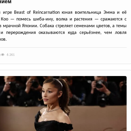
нием
 игре Beast of Reincarnation юная воительница Эмма и её
 Кoo — помесь шиба-ину, волка и растения — сражаются с
в мрачной Японии. Собака стреляет семенами цветов, а темы
 и перерождения оказываются куда серьёзнее, чем ловля
ов.
с
6 261