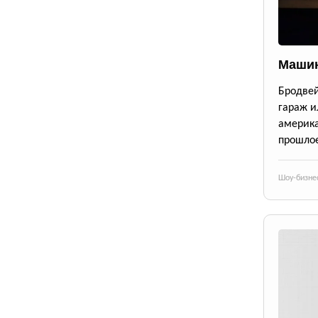
Машин
Бродве
гараж и
америк
прошлое
Шоу-бизне