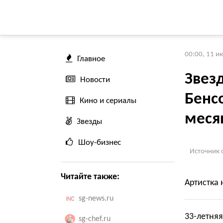
00:00, 11 и
Главное
Звез
Новости
Бенс
Кино и сериалы
меся
Звезды
Шоу-бизнес
Источник 
Читайте также:
Артистка 
sg-news.ru
33-летняя
sg-chef.ru