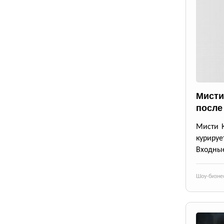
Мисти
после
Мисти К
курируе
Входные
Шоу-бизне