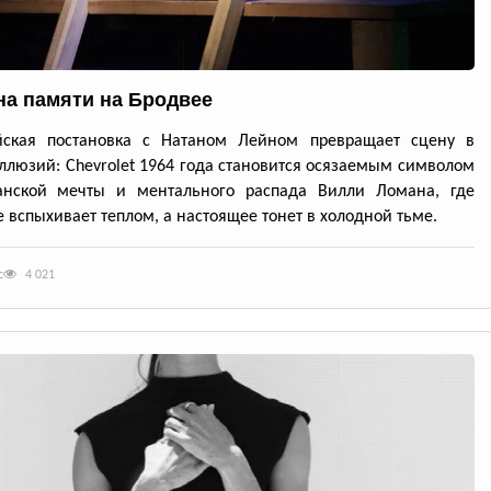
а памяти на Бродвее
йская постановка с Натаном Лейном превращает сцену в
ллюзий: Chevrolet 1964 года становится осязаемым символом
анской мечты и ментального распада Вилли Ломана, где
 вспыхивает теплом, а настоящее тонет в холодной тьме.
с
4 021