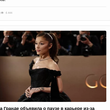
ов.
с
6 444
а Гранде объявила о паузе в карьере из-за