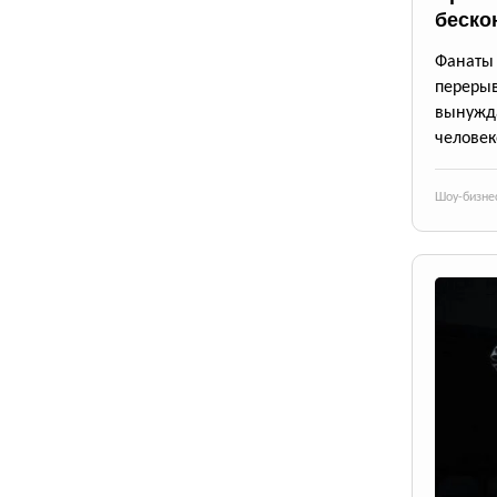
беско
Фанаты 
переры
вынужда
человек
Шоу-бизне