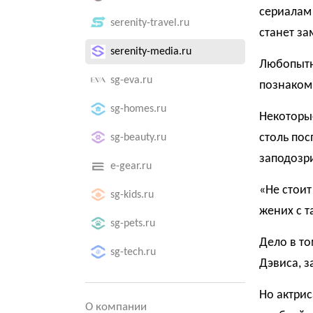
сериалам
serenity-travel.ru
станет з
serenity-media.ru
Любопытн
sg-eva.ru
познаком
sg-homes.ru
Некоторые
столь по
sg-beauty.ru
заподозр
e-gear.ru
«Не стоит
sg-kids.ru
жених с т
sg-pets.ru
Дело в то
sg-tech.ru
Дэвиса, 
Но актрис
О компании