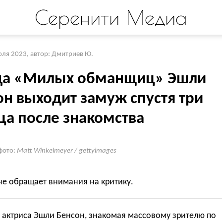
Серенити Медиа
юля 2023
,
автор: Дмитриев Ю.
да «Милых обманщиц» Эшли
он выходит замуж спустя три
ца после знакомства
фото:
Matt Winkelmeyer / gettyimages
не обращает внимания на критику.
 актриса Эшли Бенсон, знакомая массовому зрителю по