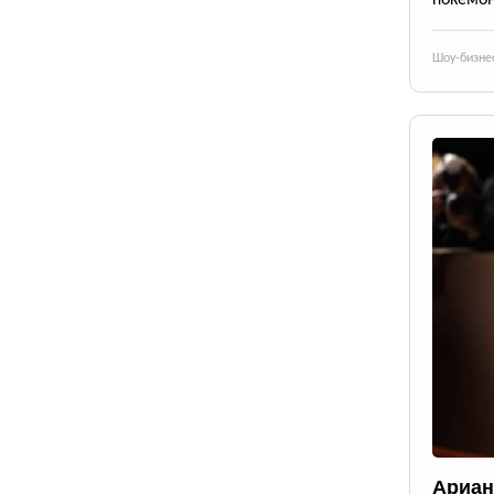
покемон
Шоу-бизне
Ариан