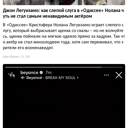
Джон Легуизамо: как слепой слуга в «Одиссее» Нолана ч
уть не стал самым ненавидимым актёром
В «Одиссее» Кристофера Нолана Легуизамо играет слепого с
лугу, который выбрасывает щенка со скалы – но не волнуйте
сь, щенка поймали на мягкое одеяло прямо за кадром. Так чт
о актёр не стал кинозлодеем года, хотя сам переживал, что з
рители его возненавидят.
Шоу-бизнес
11 134