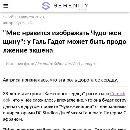
12:28, 03 августа 2023
,
автор: Кутман С.
"Мне нравится изображать Чудо-жен
щину": у Галь Гадот может быть продо
лжение экшена
Источник фото:
Alexandre Schneider/Getty Images
Актриса призналась, что эта роль дорога ее сердцу.
38-летняя актриса "Каменного сердца" рассказала
Comicb
ook
, что у нее сложилось впечатление, что она будет сотру
дничать в другом проекте "Чудо-женщина" с генеральным
и директорами DC Studios Джеймсом Ганном и Питером С
афраном.