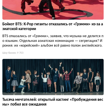
Бойкот BTS: K-Pop гиганты отказались от «Грэмми» из-за а
зиатской категории
BTS отказались от «Грэмми», заявив, что музыка не делится п
о языкам. Отдельная азиатская номинация — сегрегация? И
рония: их «корейский» альбом всё равно полон английского.
Шоу-бизнес
9 703
Тысяча мечтателей: открытый кастинг «Пробуждения вес
ны» побил все ожидания