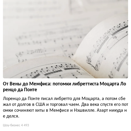
От Вены до Мемфиса: потомки либреттиста Моцарта Ло
ренцо да Понте
Лоренцо да Понте писал либретто для Моцарта, а потом сбе
жал от долгов в США и торговал чаем. Два века спустя его пот
омки сочиняют хиты в Мемфисе и Нэшвилле. Азарт никуда н
е делся.
Шоу-бизнес
4 493