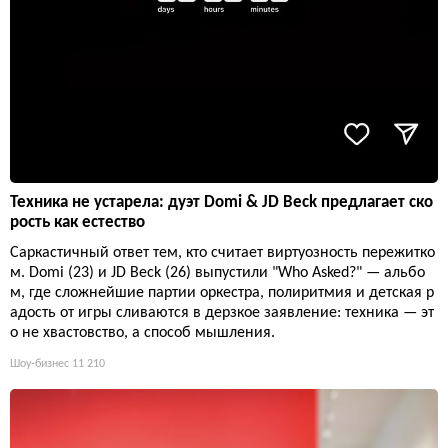
Техника не устарела: дуэт Domi & JD Beck предлагает ско
рость как естество
Саркастичный ответ тем, кто считает виртуозность пережитко
м. Domi (23) и JD Beck (26) выпустили "Who Asked?" — альбо
м, где сложнейшие партии оркестра, полиритмия и детская р
адость от игры сливаются в дерзкое заявление: техника — эт
о не хвастовство, а способ мышления.
Шоу-бизнес
11 210