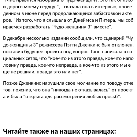
"Мне нравится изображать Чудо-женщину. Это так близко
и дорого моему сердцу ", - сказала она в интервью, прове
денном в июне перед продолжающейся забастовкой акте
ров. "Из того, что я слышала от Джеймса и Питера, мы соб
ираемся разработать "Чудо-женщину 3" вместе".
В декабре несколько изданий сообщили, что сценарий "Чу
до-женщины 3" режиссера Пэтти Дженкинс был отклонен,
поставив будущее проекта под вопрос. Ганн написала в со
циальных сетях, что "кое-что из этого правда, кое-что напо
ловину правда, кое-что неправда, а кое-что из этого мы е
ще не решили, правда это или нет".
Позже Дженкинс нарушила свое молчание по поводу отче
тов, пояснив, что она "никогда не отказывалась" от проект
а и была "открыта для рассмотрения любых просьб".
Читайте также на наших страницах: