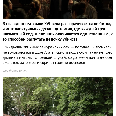
В осажденном замке XVI века разворачивается не битва,
а интеллектуальная дуэль: детектив, где каждый труп —
шахматный ход, а пленник оказывается единственным, к
то способен распутать цепочку убийств
Ожидаешь эпичных самурайских сеч — получаешь логическ
ие головоломки в духе Агаты Кристи под аккомпанемент фео
дальных интриг. Тот редкий случай, когда мечи почти не обн
ажаются, зато мозги скрипят громче доспехов
Шоу-бизнес
10 999