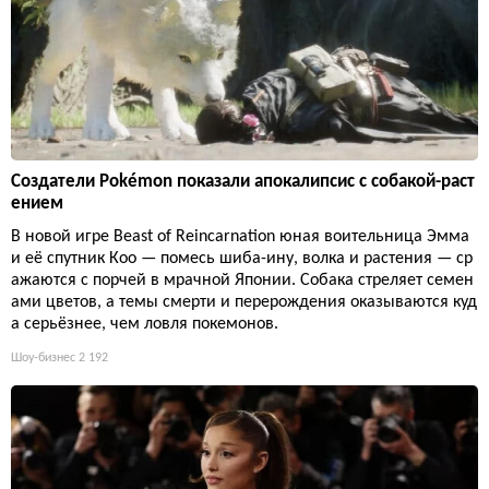
Создатели Pokémon показали апокалипсис с собакой-раст
ением
В новой игре Beast of Reincarnation юная воительница Эмма
и её спутник Кoo — помесь шиба-ину, волка и растения — ср
ажаются с порчей в мрачной Японии. Собака стреляет семен
ами цветов, а темы смерти и перерождения оказываются куд
а серьёзнее, чем ловля покемонов.
Шоу-бизнес
2 192