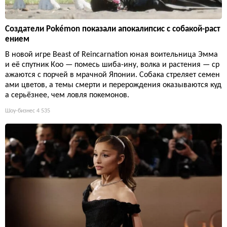
Создатели Pokémon показали апокалипсис с собакой-раст
ением
В новой игре Beast of Reincarnation юная воительница Эмма
и её спутник Кoo — помесь шиба-ину, волка и растения — ср
ажаются с порчей в мрачной Японии. Собака стреляет семен
ами цветов, а темы смерти и перерождения оказываются куд
а серьёзнее, чем ловля покемонов.
Шоу-бизнес
4 535