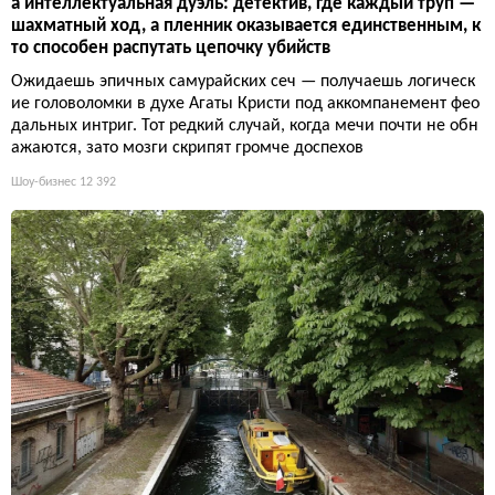
а интеллектуальная дуэль: детектив, где каждый труп —
шахматный ход, а пленник оказывается единственным, к
то способен распутать цепочку убийств
Ожидаешь эпичных самурайских сеч — получаешь логическ
ие головоломки в духе Агаты Кристи под аккомпанемент фео
дальных интриг. Тот редкий случай, когда мечи почти не обн
ажаются, зато мозги скрипят громче доспехов
Шоу-бизнес
12 392