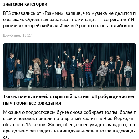
зиатской категории
BTS отказались от «Грэмми», заявив, что музыка не делится п
о языкам. Отдельная азиатская номинация — сегрегация? И
рония: их «корейский» альбом всё равно полон английского.
Шоу-бизнес
11 114
Тысяча мечтателей: открытый кастинг «Пробуждения вес
ны» побил все ожидания
Мюзикл о подростковом бунте снова собирает толпы: более т
ысячи человек пришли на открытый кастинг в Нью-Йорке, чт
обы спеть 16 тактов. Жюри, обещавшее увидеть каждого, теп
ерь должно разглядеть индивидуальность в толпе надеющих
ся.