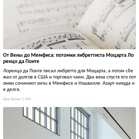
От Вены до Мемфиса: потомки либреттиста Моцарта Ло
ренцо да Понте
Лоренцо да Понте писал либретто для Моцарта, а потом сбе
жал от долгов в США и торговал чаем. Два века спустя его пот
омки сочиняют хиты в Мемфисе и Нэшвилле. Азарт никуда н
е делся.
Шоу-бизнес
5 944