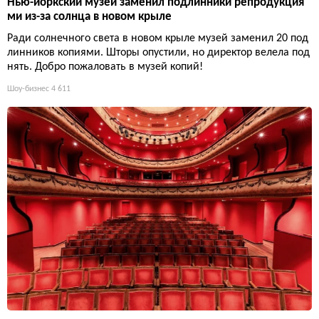
Нью-йоркский музей заменил подлинники репродукция
ми из-за солнца в новом крыле
Ради солнечного света в новом крыле музей заменил 20 под
линников копиями. Шторы опустили, но директор велела под
нять. Добро пожаловать в музей копий!
Шоу-бизнес
4 611