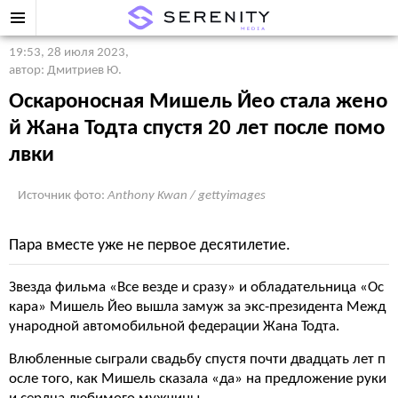
19:53, 28 июля 2023
,
автор: Дмитриев Ю.
Оскароносная Мишель Йео стала жено
й Жана Тодта спустя 20 лет после помо
лвки
Источник фото:
Anthony Kwan / gettyimages
Пара вместе уже не первое десятилетие.
Звезда фильма «Все везде и сразу» и обладательница «Ос
кара» Мишель Йео вышла замуж за экс-президента Межд
ународной автомобильной федерации Жана Тодта.
Влюбленные сыграли свадьбу спустя почти двадцать лет п
осле того, как Мишель сказала «да» на предложение руки