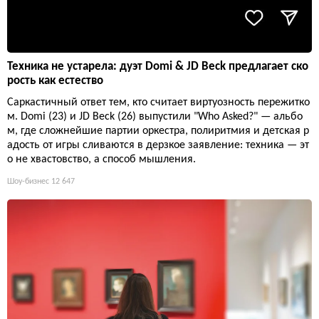
Техника не устарела: дуэт Domi & JD Beck предлагает ско
рость как естество
Саркастичный ответ тем, кто считает виртуозность пережитко
м. Domi (23) и JD Beck (26) выпустили "Who Asked?" — альбо
м, где сложнейшие партии оркестра, полиритмия и детская р
адость от игры сливаются в дерзкое заявление: техника — эт
о не хвастовство, а способ мышления.
Шоу-бизнес
12 647