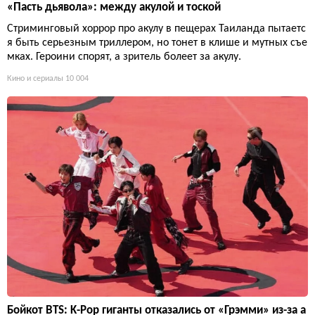
«Пасть дьявола»: между акулой и тоской
Стриминговый хоррор про акулу в пещерах Таиланда пытаетс
я быть серьезным триллером, но тонет в клише и мутных съе
мках. Героини спорят, а зритель болеет за акулу.
Кино и сериалы
10 004
Бойкот BTS: K-Pop гиганты отказались от «Грэмми» из-за а