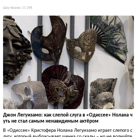
Шоу-бизнес
11 298
Джон Легуизамо: как слепой слуга в «Одиссее» Нолана ч
уть не стал самым ненавидимым актёром
В «Одиссее» Кристофера Нолана Легуизамо играет слепого с
лугу, который выбрасывает щенка со скалы – но не волнуйте