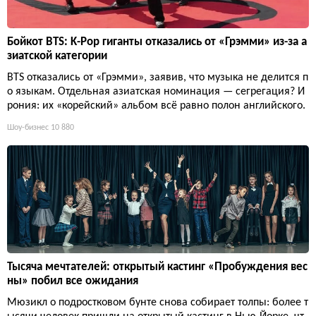
Бойкот BTS: K-Pop гиганты отказались от «Грэмми» из-за а
зиатской категории
BTS отказались от «Грэмми», заявив, что музыка не делится п
о языкам. Отдельная азиатская номинация — сегрегация? И
рония: их «корейский» альбом всё равно полон английского.
Шоу-бизнес
10 880
Тысяча мечтателей: открытый кастинг «Пробуждения вес
ны» побил все ожидания
Мюзикл о подростковом бунте снова собирает толпы: более т