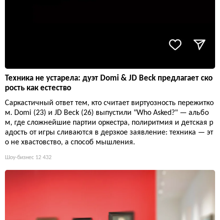
Техника не устарела: дуэт Domi & JD Beck предлагает ско
рость как естество
Саркастичный ответ тем, кто считает виртуозность пережитко
м. Domi (23) и JD Beck (26) выпустили "Who Asked?" — альбо
м, где сложнейшие партии оркестра, полиритмия и детская р
адость от игры сливаются в дерзкое заявление: техника — эт
о не хвастовство, а способ мышления.
Шоу-бизнес
12 432