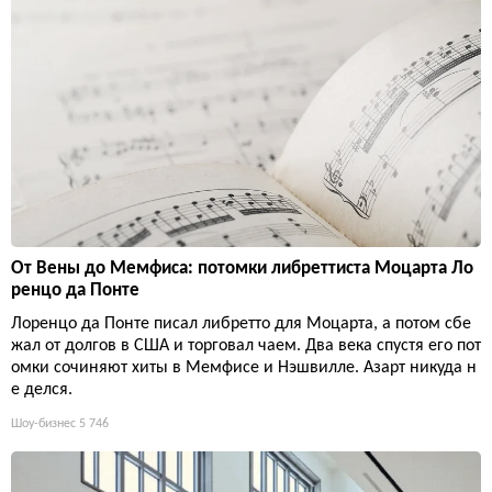
От Вены до Мемфиса: потомки либреттиста Моцарта Ло
ренцо да Понте
Лоренцо да Понте писал либретто для Моцарта, а потом сбе
жал от долгов в США и торговал чаем. Два века спустя его пот
омки сочиняют хиты в Мемфисе и Нэшвилле. Азарт никуда н
е делся.
Шоу-бизнес
5 746