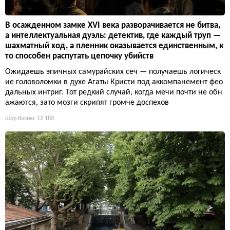
В осажденном замке XVI века разворачивается не битва,
а интеллектуальная дуэль: детектив, где каждый труп —
шахматный ход, а пленник оказывается единственным, к
то способен распутать цепочку убийств
Ожидаешь эпичных самурайских сеч — получаешь логическ
ие головоломки в духе Агаты Кристи под аккомпанемент фео
дальных интриг. Тот редкий случай, когда мечи почти не обн
ажаются, зато мозги скрипят громче доспехов
Шоу-бизнес
12 180