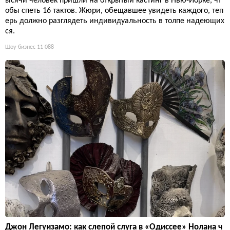
ысячи человек пришли на открытый кастинг в Нью-Йорке, чт
обы спеть 16 тактов. Жюри, обещавшее увидеть каждого, теп
ерь должно разглядеть индивидуальность в толпе надеющих
ся.
Шоу-бизнес
11 088
Джон Легуизамо: как слепой слуга в «Одиссее» Нолана ч