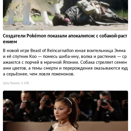
Создатели Pokémon показали апокалипсис с собакой-раст
ением
В новой игре Beast of Reincarnation юная воительница Эмма
и её спутник Кoo — помесь шиба-ину, волка и растения — ср
ажаются с порчей в мрачной Японии. Собака стреляет семен
ами цветов, а темы смерти и перерождения оказываются куд
а серьёзнее, чем ловля покемонов.
Шоу-бизнес
4 298