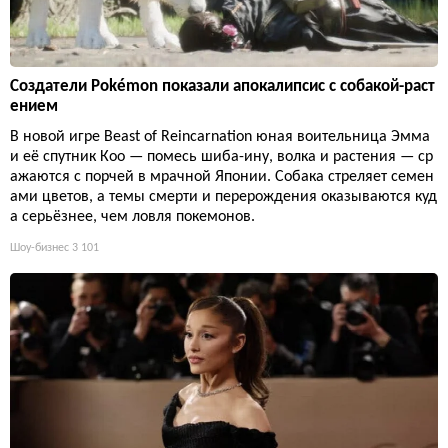
Создатели Pokémon показали апокалипсис с собакой-раст
ением
В новой игре Beast of Reincarnation юная воительница Эмма
и её спутник Кoo — помесь шиба-ину, волка и растения — ср
ажаются с порчей в мрачной Японии. Собака стреляет семен
ами цветов, а темы смерти и перерождения оказываются куд
а серьёзнее, чем ловля покемонов.
Шоу-бизнес
3 101