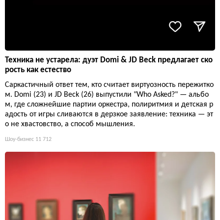
Техника не устарела: дуэт Domi & JD Beck предлагает ско
рость как естество
Саркастичный ответ тем, кто считает виртуозность пережитко
м. Domi (23) и JD Beck (26) выпустили "Who Asked?" — альбо
м, где сложнейшие партии оркестра, полиритмия и детская р
адость от игры сливаются в дерзкое заявление: техника — эт
о не хвастовство, а способ мышления.
Шоу-бизнес
11 712