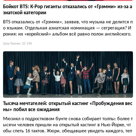
Бойкот BTS: K-Pop гиганты отказались от «Грэмми» из-за а
зиатской категории
BTS отказались от «Грэмми», заявив, что музыка не делится п
о языкам. Отдельная азиатская номинация — сегрегация? И
рония: их «корейский» альбом всё равно полон английского.
Шоу-бизнес
10 196
Тысяча мечтателей: открытый кастинг «Пробуждения вес
ны» побил все ожидания
Мюзикл о подростковом бунте снова собирает толпы: более т
ысячи человек пришли на открытый кастинг в Нью-Йорке, чт
обы спеть 16 тактов. Жюри, обещавшее увидеть каждого, теп