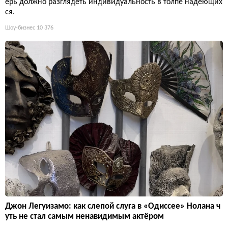
ерь должно разглядеть индивидуальность в толпе надеющих
ся.
Шоу-бизнес
10 376
Джон Легуизамо: как слепой слуга в «Одиссее» Нолана ч
уть не стал самым ненавидимым актёром