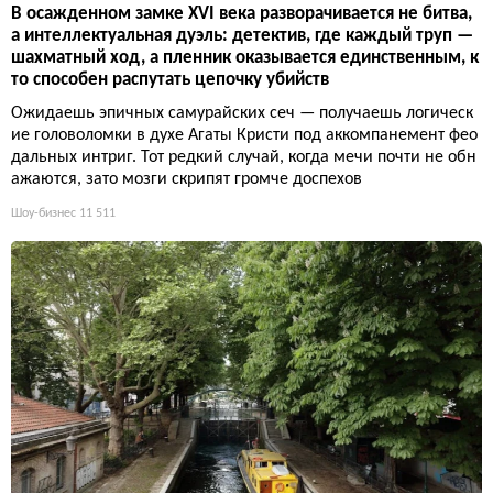
В осажденном замке XVI века разворачивается не битва,
а интеллектуальная дуэль: детектив, где каждый труп —
шахматный ход, а пленник оказывается единственным, к
то способен распутать цепочку убийств
Ожидаешь эпичных самурайских сеч — получаешь логическ
ие головоломки в духе Агаты Кристи под аккомпанемент фео
дальных интриг. Тот редкий случай, когда мечи почти не обн
ажаются, зато мозги скрипят громче доспехов
Шоу-бизнес
11 511