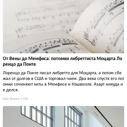
От Вены до Мемфиса: потомки либреттиста Моцарта Ло
ренцо да Понте
Лоренцо да Понте писал либретто для Моцарта, а потом сбе
жал от долгов в США и торговал чаем. Два века спустя его пот
омки сочиняют хиты в Мемфисе и Нэшвилле. Азарт никуда н
е делся.
Шоу-бизнес
5 030